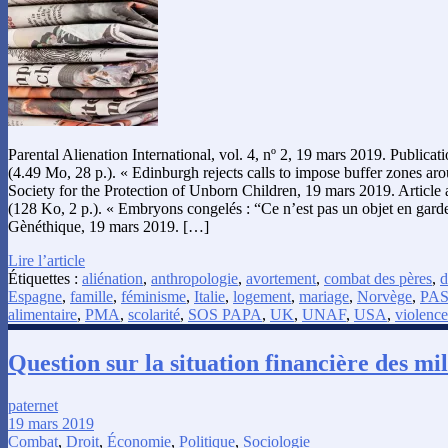
Parental Alienation International, vol. 4, nº 2, 19 mars 2019. Publica
(4.49 Mo, 28 p.). « Edinburgh rejects calls to impose buffer zones arou
Society for the Protection of Unborn Children, 19 mars 2019. Article
(128 Ko, 2 p.). « Embryons congelés : “Ce n’est pas un objet en garde
Gènéthique, 19 mars 2019. […]
Lire l’article
Étiquettes :
aliénation
,
anthropologie
,
avortement
,
combat des pères
,
d
Espagne
,
famille
,
féminisme
,
Italie
,
logement
,
mariage
,
Norvège
,
PA
alimentaire
,
PMA
,
scolarité
,
SOS PAPA
,
UK
,
UNAF
,
USA
,
violence
Question sur la situation financière des mil
paternet
19 mars 2019
Combat
,
Droit
,
Économie
,
Politique
,
Sociologie