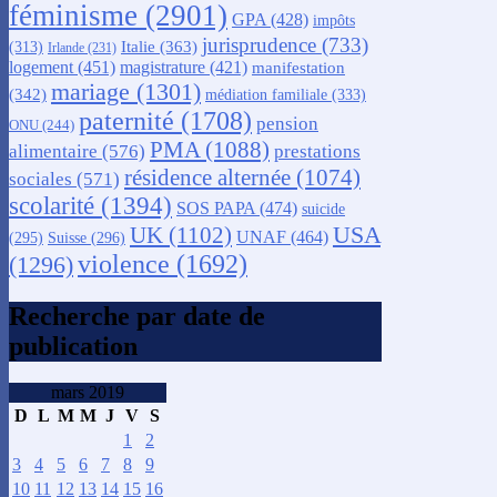
féminisme
(2901)
GPA
(428)
impôts
jurisprudence
(733)
Italie
(363)
(313)
Irlande
(231)
logement
(451)
magistrature
(421)
manifestation
mariage
(1301)
(342)
médiation familiale
(333)
paternité
(1708)
pension
ONU
(244)
PMA
(1088)
alimentaire
(576)
prestations
résidence alternée
(1074)
sociales
(571)
scolarité
(1394)
SOS PAPA
(474)
suicide
USA
UK
(1102)
UNAF
(464)
(295)
Suisse
(296)
violence
(1692)
(1296)
Recherche par date de
publication
mars 2019
D
L
M
M
J
V
S
1
2
3
4
5
6
7
8
9
10
11
12
13
14
15
16