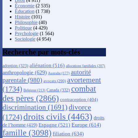
Droit
(4 911)
Économie
(2 535)
Éducation
(1 738)
Histoire
(101)
Philosophie
(40)
Politique
(4 429)
Psychologie
(1 564)
Sociologie
(4 954)
Recherche par mots-clés
aliénation
(516)
adoption
(323)
allocations familiales
(207)
autorité
anthropologie
(629)
Australie
(177)
avortement
parentale
(980)
avocats
(290)
combat
(1734)
Canada
(332)
Belgique
(213)
des pères
(2866)
contraception
(404)
discrimination
(1691)
divorce
droits civils
(4463)
(1724)
droits
Europe
(614)
Espagne
(521)
de l’homme
(419)
famille
(3098)
filiation
(634)