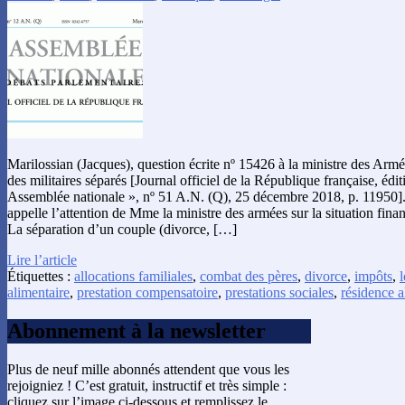
Marilossian (Jacques), question écrite nº 15426 à la ministre des Armée
des militaires séparés [Journal officiel de la République française, éd
Assemblée nationale », nº 51 A.N. (Q), 25 décembre 2018, p. 11950]
appelle l’attention de Mme la ministre des armées sur la situation finan
La séparation d’un couple (divorce, […]
Lire l’article
Étiquettes :
allocations familiales
,
combat des pères
,
divorce
,
impôts
,
alimentaire
,
prestation compensatoire
,
prestations sociales
,
résidence a
Abonnement à la newsletter
Plus de neuf mille abonnés attendent que vous les
rejoigniez ! C’est gratuit, instructif et très simple :
cliquez sur l’image ci-dessous et remplissez le