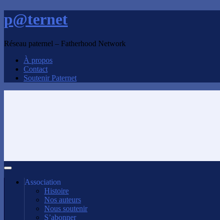
p@ternet
Réseau paternel – Fatherhood Network
À propos
Contact
Soutenir Paternet
Association
Histoire
Nos auteurs
Nous soutenir
S’abonner