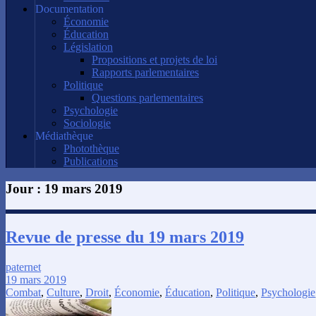
Documentation
Économie
Éducation
Législation
Propositions et projets de loi
Rapports parlementaires
Politique
Questions parlementaires
Psychologie
Sociologie
Médiathèque
Photothèque
Publications
Jour :
19 mars 2019
Revue de presse du 19 mars 2019
paternet
19 mars 2019
Combat
,
Culture
,
Droit
,
Économie
,
Éducation
,
Politique
,
Psychologie