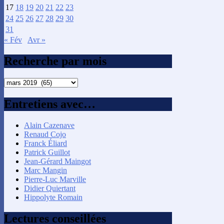
17
18
19
20
21
22
23
24
25
26
27
28
29
30
31
« Fév
Avr »
Recherche par mois
Recherche
par
mois
Entretiens avec…
Alain Cazenave
Renaud Cojo
Franck Éliard
Patrick Guillot
Jean-Gérard Maingot
Marc Mangin
Pierre-Luc Marville
Didier Quiertant
Hippolyte Romain
Lectures conseillées