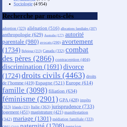
Sociologie
(4 954)
Recherche par mots-clés
aliénation
(516)
adoption
(323)
allocations familiales
(207)
autorité
anthropologie
(629)
Australie
(177)
avortement
parentale
(980)
avocats
(290)
combat
(1734)
Canada
(332)
Belgique
(213)
des pères
(2866)
contraception
(404)
discrimination
(1691)
divorce
droits civils
(4463)
(1724)
droits
Europe
(614)
Espagne
(521)
de l’homme
(419)
famille
(3098)
filiation
(634)
féminisme
(2901)
GPA
(428)
impôts
jurisprudence
(733)
Italie
(363)
(313)
Irlande
(231)
logement
(451)
magistrature
(421)
manifestation
mariage
(1301)
(342)
médiation familiale
(333)
paternité
(1708)
pension
ONU
(244)