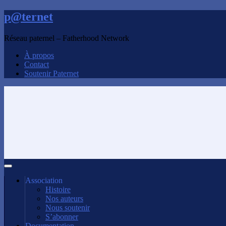
p@ternet
Réseau paternel – Fatherhood Network
À propos
Contact
Soutenir Paternet
Association
Histoire
Nos auteurs
Nous soutenir
S’abonner
Documentation