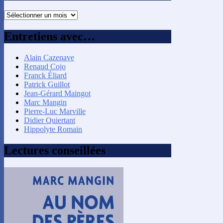
Recherche
par
mois
Entretiens avec…
Alain Cazenave
Renaud Cojo
Franck Éliard
Patrick Guillot
Jean-Gérard Maingot
Marc Mangin
Pierre-Luc Marville
Didier Quiertant
Hippolyte Romain
Lectures conseillées