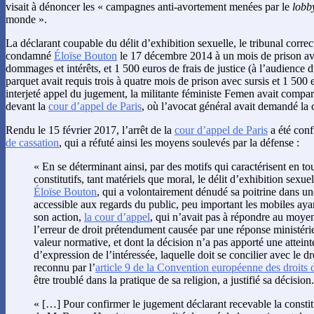
visait à dénoncer les « campagnes anti-avortement menées par le
lobb
monde ».
La déclarant coupable du délit d’exhibition sexuelle, le tribunal correc
condamné
Éloïse Bouton
le 17 décembre 2014 à un mois de prison ave
dommages et intérêts, et 1 500 euros de frais de justice (à l’audience 
parquet avait requis trois à quatre mois de prison avec sursis et 1 50
interjeté appel du jugement, la militante féministe Femen avait comp
devant la
cour d’appel de Paris
, où l’avocat général avait demandé la 
Rendu le 15 février 2017, l’arrêt de la
cour d’appel de Paris
a été conf
de cassation
, qui a réfuté ainsi les moyens soulevés par la défense :
« En se déterminant ainsi, par des motifs qui caractérisent en to
constitutifs, tant matériels que moral, le délit d’exhibition se
Éloïse Bouton
, qui a volontairement dénudé sa poitrine dans une
accessible aux regards du public, peu important les mobiles ayant
son action,
la cour d’appel
, qui n’avait pas à répondre au moyen
l’erreur de droit prétendument causée par une réponse ministér
valeur normative, et dont la décision n’a pas apporté une atteinte
d’expression de l’intéressée, laquelle doit se concilier avec le dr
reconnu par l’
article 9 de la Convention européenne des droits
être troublé dans la pratique de sa religion, a justifié sa décision.
« […] Pour confirmer le jugement déclarant recevable la constitu