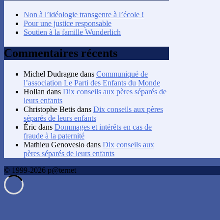
Non à l’idéologie transgenre à l’école !
Pour une justice responsable
Soutien à la famille Wunderlich
Commentaires récents
Michel Dudragne
dans
Communiqué de
l’association Le Parti des Enfants du Monde
Hollan
dans
Dix conseils aux pères séparés de
leurs enfants
Christophe Betis
dans
Dix conseils aux pères
séparés de leurs enfants
Éric
dans
Dommages et intérêts en cas de
fraude à la paternité
Mathieu Genovesio
dans
Dix conseils aux
pères séparés de leurs enfants
© 1999-2026 p@ternet