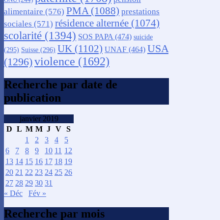
PMA
(1088)
alimentaire
(576)
prestations
résidence alternée
(1074)
sociales
(571)
scolarité
(1394)
SOS PAPA
(474)
suicide
USA
UK
(1102)
UNAF
(464)
(295)
Suisse
(296)
violence
(1692)
(1296)
Recherche par date de
publication
janvier 2019
D
L
M
M
J
V
S
1
2
3
4
5
6
7
8
9
10
11
12
13
14
15
16
17
18
19
20
21
22
23
24
25
26
27
28
29
30
31
« Déc
Fév »
Recherche par mois