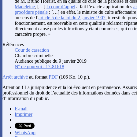
de M. Bruno Horaist, en sa qualité de curé de la paroisse et dess
Madeleine
, […]
la cour d’appel
a fait l’exacte application des
ar
procédure pénale
; […] en effet, le ministre du culte affectataire
au sens de l’
article 5 de la loi du 2 janvier 1907
, investi du pou
fonctionnement, est recevable en cette qualité à réclamer répa
directement causé par les infractions y étant commises, qui en tr
caractère propre. »
Références
Cour de cassation
Chambre criminelle
Audience publique du 9 janvier 2019
Nº de pourvoi : 17-81618
Arrêt archivé
au format
PDF
(106 Ko, 10 p.).
Attention ! La jurisprudence et la loi évoluent en permanence. Assur
professionnel du droit de l’actualité des informations données dans cet 
d’information du public.
E-mail
Imprimer
WhatsApp