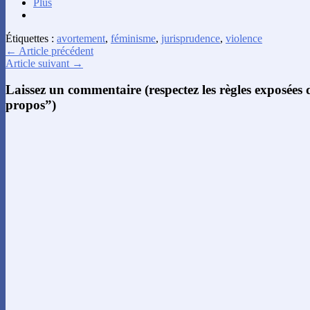
Plus
Étiquettes :
avortement
,
féminisme
,
jurisprudence
,
violence
← Article précédent
Article suivant →
Laissez un commentaire (respectez les règles exposées
propos”)