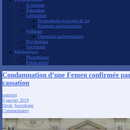
Économie
Éducation
Législation
Propositions et projets de loi
Rapports parlementaires
Politique
Questions parlementaires
Psychologie
Sociologie
Médiathèque
Photothèque
Publications
Condamnation d’une Femen confirmée par
cassation
paternet
9 janvier 2019
Droit
,
Sociologie
Commentaires