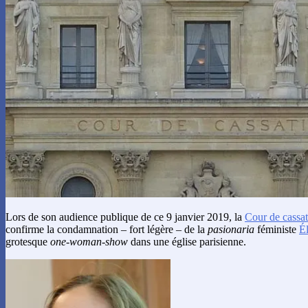
Lors de son audience publique de ce 9 janvier 2019, la
Cour de cassa
confirme la condamnation – fort légère – de la
pasionaria
féministe
É
grotesque
one-woman-show
dans une église parisienne.