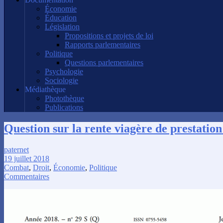
Économie
Éducation
Législation
Propositions et projets de loi
Rapports parlementaires
Politique
Questions parlementaires
Psychologie
Sociologie
Médiathèque
Photothèque
Publications
Question sur la rente viagère de prestatio
paternet
19 juillet 2018
Combat
,
Droit
,
Économie
,
Politique
Commentaires