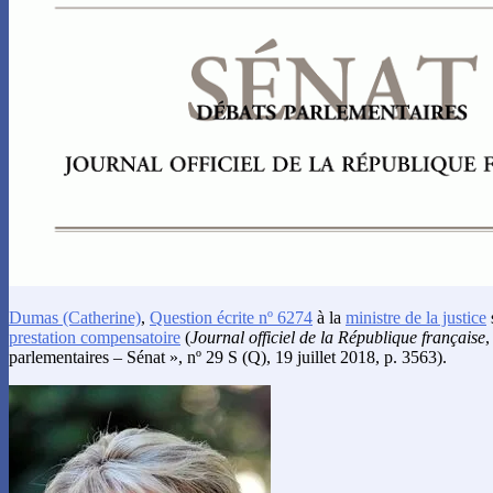
Dumas
(Catherine)
,
Question écrite nº 6274
à la
ministre de la justice
prestation compensatoire
(
Journal officiel de la République française
,
parlementaires – Sénat », nº 29 S (Q), 19 juillet 2018, p. 3563).