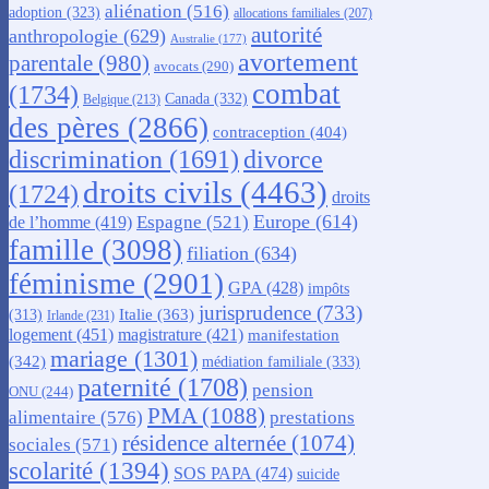
aliénation
(516)
adoption
(323)
allocations familiales
(207)
autorité
anthropologie
(629)
Australie
(177)
avortement
parentale
(980)
avocats
(290)
combat
(1734)
Canada
(332)
Belgique
(213)
des pères
(2866)
contraception
(404)
discrimination
(1691)
divorce
droits civils
(4463)
(1724)
droits
Europe
(614)
Espagne
(521)
de l’homme
(419)
famille
(3098)
filiation
(634)
féminisme
(2901)
GPA
(428)
impôts
jurisprudence
(733)
Italie
(363)
(313)
Irlande
(231)
logement
(451)
magistrature
(421)
manifestation
mariage
(1301)
(342)
médiation familiale
(333)
paternité
(1708)
pension
ONU
(244)
PMA
(1088)
alimentaire
(576)
prestations
résidence alternée
(1074)
sociales
(571)
scolarité
(1394)
SOS PAPA
(474)
suicide