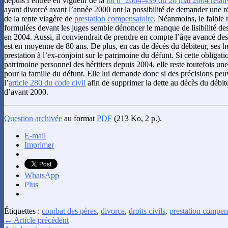
depuis l’entrée en vigueur de la
loi nº 2004-439 du 26 mai 2004 relati
ayant divorcé avant l’année 2000 ont la possibilité de demander une r
de la rente viagère de
prestation compensatoire
. Néanmoins, le faibl
formulées devant les juges semble dénoncer le manque de lisibilité de
en 2004. Aussi, il conviendrait de prendre en compte l’âge avancé de
est en moyenne de 80 ans. De plus, en cas de décès du débiteur, ses hér
prestation à l’ex-conjoint sur le patrimoine du défunt. Si cette obligatio
patrimoine personnel des héritiers depuis 2004, elle reste toutefois un
pour la famille du défunt. Elle lui demande donc si des précisions peu
l’
article 280 du code civil
afin de supprimer la dette au décès du débit
d’avant 2000.
Question archivée
au format
PDF
(213 Ko, 2 p.).
E-mail
Imprimer
WhatsApp
Plus
Étiquettes :
combat des pères
,
divorce
,
droits civils
,
prestation compen
← Article précédent