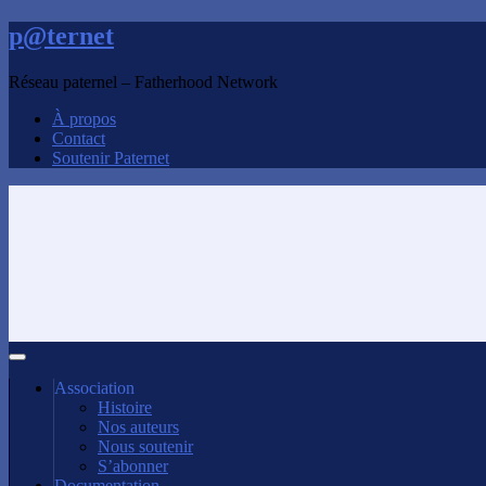
p@ternet
Réseau paternel – Fatherhood Network
À propos
Contact
Soutenir Paternet
Association
Histoire
Nos auteurs
Nous soutenir
S’abonner
Documentation