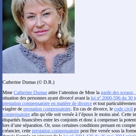
Catherine Dumas (© D.R.)
Mme
Catherine Dumas
attire l’attention de Mme la
garde des sceaux, m
situation des personnes ayant divorcé avant la
loi nº 2000-596 du 30 ju
prestation compensatoire en matière de divorce
et tout particulièrement
viagère de
prestation compensatoire
. En cas de divorce, le
code civil
p
compensatoire
afin qu’elle soit versée à l’époux le moins aisé. Cette i
disparités financières entre les conjoints et donc à compenser la potenti
lors d’une séparation. Or, sous certaines conditions prenant en compte 
créancier, cette
prestation compensatoire
peut être versée sous la forme