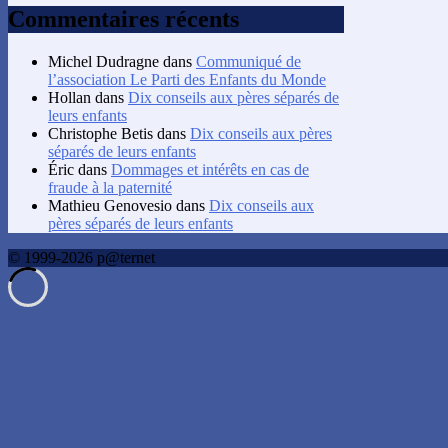
Commentaires récents
Michel Dudragne
dans
Communiqué de
l’association Le Parti des Enfants du Monde
Hollan
dans
Dix conseils aux pères séparés de
leurs enfants
Christophe Betis
dans
Dix conseils aux pères
séparés de leurs enfants
Éric
dans
Dommages et intérêts en cas de
fraude à la paternité
Mathieu Genovesio
dans
Dix conseils aux
pères séparés de leurs enfants
© 1999-2026 p@ternet