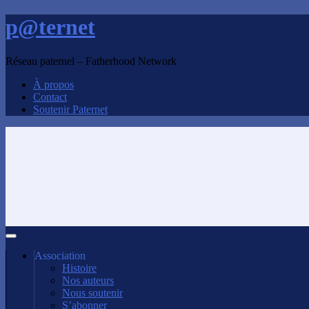
p@ternet
Réseau paternel – Fatherhood Network
À propos
Contact
Soutenir Paternet
Association
Histoire
Nos auteurs
Nous soutenir
S’abonner