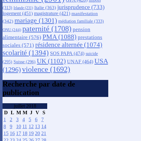
impôts
jurisprudence
(733)
Italie
(363)
(313)
Irlande
(231)
logement
(451)
magistrature
(421)
manifestation
mariage
(1301)
(342)
médiation familiale
(333)
paternité
(1708)
pension
ONU
(244)
PMA
(1088)
alimentaire
(576)
prestations
résidence alternée
(1074)
sociales
(571)
scolarité
(1394)
SOS PAPA
(474)
suicide
USA
UK
(1102)
UNAF
(464)
(295)
Suisse
(296)
violence
(1692)
(1296)
Recherche par date de
publication
juillet 2018
D
L
M
M
J
V
S
1
2
3
4
5
6
7
8
9
10
11
12
13
14
15
16
17
18
19
20
21
22
23
24
25
26
27
28