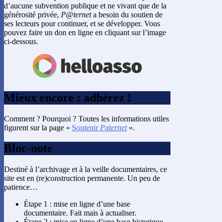
d’aucune subvention publique et ne vivant que de la
générosité privée,
P@ternet
a besoin du soutien de
ses lecteurs pour continuer, et se développer. Vous
pouvez faire un don en ligne en cliquant sur l’image
ci-dessous.
Mieux encore : adhérez !
Comment ? Pourquoi ? Toutes les informations utiles
figurent sur la page «
Soutenir
Paternet
».
Bloc-note
Destiné à l’archivage et à la veille documentaires, ce
site est en (re)construction permanente. Un peu de
patience…
Étape 1 : mise en ligne d’une base
documentaire. Fait mais à actualiser.
Étape 2 : mise en ligne d’une base historique.