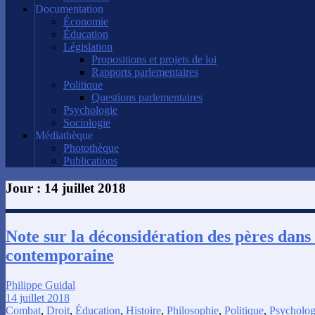
Documentation
Économie
Éducation
Législation
Propositions et projets de loi
Rapports parlementaires
Politique
Questions parlementaires
Psychologie
Sociologie
Médiathèque
Photothèque
Publications
Jour :
14 juillet 2018
Note sur la déconsidération des pères dans 
contemporaine
Philippe Guidal
14 juillet 2018
Combat
,
Droit
,
Éducation
,
Histoire
,
Philosophie
,
Politique
,
Psycholog