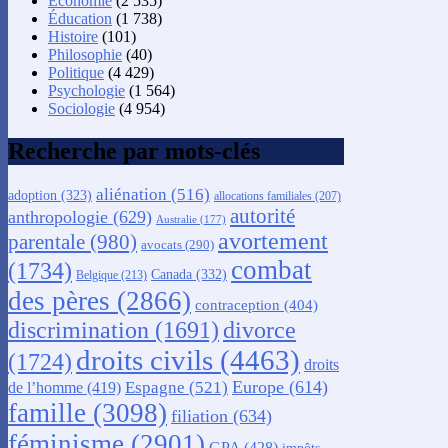
Économie
(2 535)
Éducation
(1 738)
Histoire
(101)
Philosophie
(40)
Politique
(4 429)
Psychologie
(1 564)
Sociologie
(4 954)
Recherche par mots-clés
aliénation
(516)
adoption
(323)
allocations familiales
(207)
autorité
anthropologie
(629)
Australie
(177)
avortement
parentale
(980)
avocats
(290)
combat
(1734)
Canada
(332)
Belgique
(213)
des pères
(2866)
contraception
(404)
discrimination
(1691)
divorce
droits civils
(4463)
(1724)
droits
Europe
(614)
Espagne
(521)
de l’homme
(419)
famille
(3098)
filiation
(634)
féminisme
(2901)
GPA
(428)