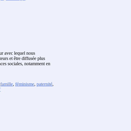
eur avec lequel nous
eurs et être diffusée plus
iences sociales, notamment en
,
famille
,
féminisme
,
paternité
,
F