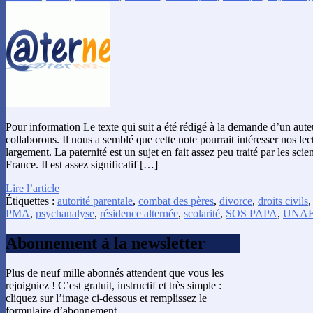
Pour information Le texte qui suit a été rédigé à la demande d’un aut
collaborons. Il nous a semblé que cette note pourrait intéresser nos lect
largement. La paternité est un sujet en fait assez peu traité par les sc
France. Il est assez significatif […]
Lire l’article
Étiquettes :
autorité parentale
,
combat des pères
,
divorce
,
droits civils
PMA
,
psychanalyse
,
résidence alternée
,
scolarité
,
SOS PAPA
,
UNA
Abonnement à la newsletter
Plus de neuf mille abonnés attendent que vous les
rejoigniez ! C’est gratuit, instructif et très simple :
cliquez sur l’image ci-dessous et remplissez le
formulaire d’abonnement.