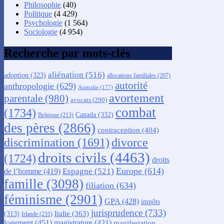
Philosophie
(40)
Politique
(4 429)
Psychologie
(1 564)
Sociologie
(4 954)
Recherche par mots-clés
aliénation
(516)
adoption
(323)
allocations familiales
(207)
autorité
anthropologie
(629)
Australie
(177)
avortement
parentale
(980)
avocats
(290)
combat
(1734)
Canada
(332)
Belgique
(213)
des pères
(2866)
contraception
(404)
discrimination
(1691)
divorce
droits civils
(4463)
(1724)
droits
Europe
(614)
Espagne
(521)
de l’homme
(419)
famille
(3098)
filiation
(634)
féminisme
(2901)
GPA
(428)
impôts
jurisprudence
(733)
Italie
(363)
(313)
Irlande
(231)
logement
(451)
magistrature
(421)
manifestation