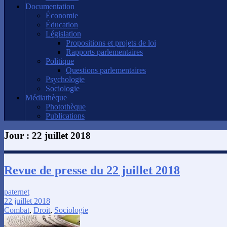
Documentation
Économie
Éducation
Législation
Propositions et projets de loi
Rapports parlementaires
Politique
Questions parlementaires
Psychologie
Sociologie
Médiathèque
Photothèque
Publications
Jour :
22 juillet 2018
Revue de presse du 22 juillet 2018
paternet
22 juillet 2018
Combat
,
Droit
,
Sociologie