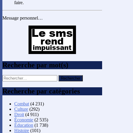
faire.
Message personnel…
Recherche par mot(s)
Rechercher :
Recherche par catégories
Combat
(4 231)
Culture
(292)
Droit
(4 911)
Économie
(2 535)
Éducation
(1 738)
Histoire
(101)