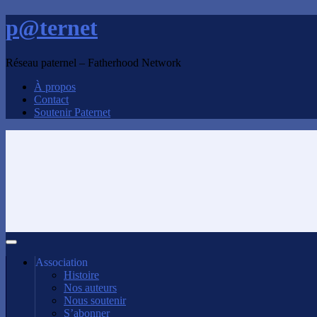
p@ternet
Réseau paternel – Fatherhood Network
À propos
Contact
Soutenir Paternet
Association
Histoire
Nos auteurs
Nous soutenir
S’abonner