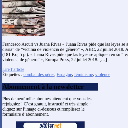
Francesco Arcuri vs Juana Rivas « Juana Rivas pide que las leyes se a
diaria” de “víctima de violencia de género” », ABC, 22 juillet 2018. 
(181 Ko, 5 p.). « Juana Rivas pide que las leyes se apliquen en su “re
violencia de género” », Europa Press, 22 juillet 2018. […]
Lire l’article
Étiquettes :
combat des pères
,
Espagne
,
féminisme
,
violence
Abonnement à la newsletter
Plus de neuf mille abonnés attendent que vous les
rejoigniez ! C’est gratuit, instructif et très simple :
cliquez sur l’image ci-dessous et remplissez le
formulaire d’abonnement.