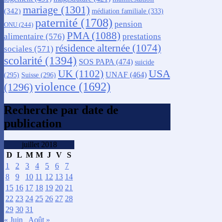
mariage
(1301)
(342)
médiation familiale
(333)
paternité
(1708)
pension
ONU
(244)
PMA
(1088)
alimentaire
(576)
prestations
résidence alternée
(1074)
sociales
(571)
scolarité
(1394)
SOS PAPA
(474)
suicide
USA
UK
(1102)
UNAF
(464)
(295)
Suisse
(296)
violence
(1692)
(1296)
Recherche par date de
publication
juillet 2018
D
L
M
M
J
V
S
1
2
3
4
5
6
7
8
9
10
11
12
13
14
15
16
17
18
19
20
21
22
23
24
25
26
27
28
29
30
31
« Juin
Août »