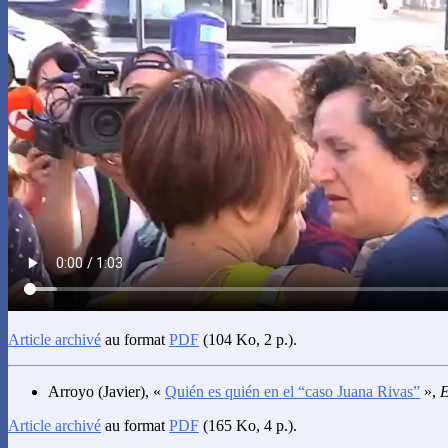
Article archivé
au format
PDF
(104 Ko, 2 p.).
Arroyo
(Javier), «
Quién es quién en el “caso Juana Rivas”
»,
E
Article archivé
au format
PDF
(165 Ko, 4 p.).