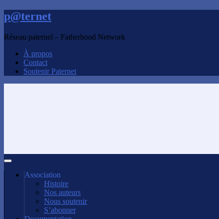
p@ternet
Réseau paternel – Fatherhood Network
À propos
Contact
Soutenir Paternet
Association
Histoire
Nos auteurs
Nous soutenir
S’abonner
Documentation