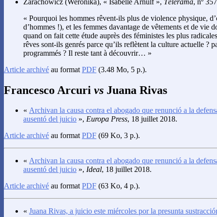
Zarachowicz
(Weronika), « Isabelle Arnulf »,
Télérama
, nº 357
« Pourquoi les hommes rêvent-ils plus de violence physique, d’ou
d’hommes !), et les femmes davantage de vêtements et de vie d
quand on fait cette étude auprès des féministes les plus radicale
rêves sont-ils genrés parce qu’ils reflètent la culture actuelle 
programmés ? Il reste tant à découvrir… »
Article archivé
au format
PDF
(3.48 Mo, 5 p.).
Francesco Arcuri
vs
Juana Rivas
«
Archivan la causa contra el abogado que renunció a la defens
ausentó del juicio
»,
Europa Press
, 18 juillet 2018.
Article archivé
au format
PDF
(69 Ko, 3 p.).
«
Archivan la causa contra el abogado que renunció a la defens
ausentó del juicio
»,
Ideal
, 18 juillet 2018.
Article archivé
au format
PDF
(63 Ko, 4 p.).
«
Juana Rivas, a juicio este miércoles por la presunta sustracci