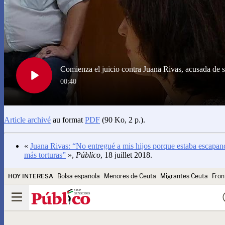
Article archivé
au format
PDF
(90 Ko, 2 p.).
«
Juana Rivas: “No entregué a mis hijos porque estaba escapand
más torturas”
»,
Público
, 18 juillet 2018.