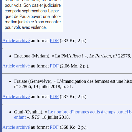
Article archivé
au format
PDF
(233 Ko, 2 p.).
Encaoua
(Myriam), « La PMA
fissa
! »,
Le Parisien
, nº 22976, 
Article archivé
au format
PDF
(2.06 Mo, 2 p.).
Fraisse
(Geneviève), « L’émancipation des femmes est une histo
nº 22866, 19 juillet 2018, p. 21.
Article archivé
au format
PDF
(537 Ko, 2 p.).
Gani
(Cynthia), «
Le nombre d’hommes actifs à temps partiel ba
enfant
»,
RTS
, 18 juillet 2018.
Article archivé
au format
PDF
(368 Ko, 2 p.).