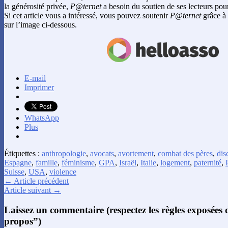
la générosité privée,
P@ternet
a besoin du soutien de ses lecteurs pour
Si cet article vous a intéressé, vous pouvez soutenir
P@ternet
grâce à 
sur l’image ci-dessous.
E-mail
Imprimer
WhatsApp
Plus
Étiquettes :
anthropologie
,
avocats
,
avortement
,
combat des pères
,
dis
Espagne
,
famille
,
féminisme
,
GPA
,
Israël
,
Italie
,
logement
,
paternité
,
Suisse
,
USA
,
violence
← Article précédent
Article suivant →
Laissez un commentaire (respectez les règles exposées
propos”)