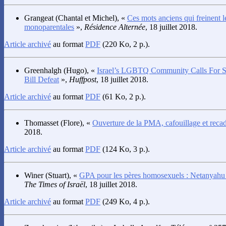
Grangeat
(Chantal et Michel), «
Ces mots anciens qui freinent l
monoparentales
»,
Résidence Alternée
, 18 juillet 2018.
Article archivé
au format
PDF
(220 Ko, 2 p.).
Greenhalgh
(Hugo), «
Israel’s LGBTQ Community Calls For St
Bill Defeat
»,
Huffpost
, 18 juillet 2018.
Article archivé
au format
PDF
(61 Ko, 2 p.).
Thomasset
(Flore), «
Ouverture de la PMA, cafouillage et reca
2018.
Article archivé
au format
PDF
(124 Ko, 3 p.).
Winer
(Stuart), «
GPA pour les pères homosexuels : Netanyahu 
The Times of Israël
, 18 juillet 2018.
Article archivé
au format
PDF
(249 Ko, 4 p.).