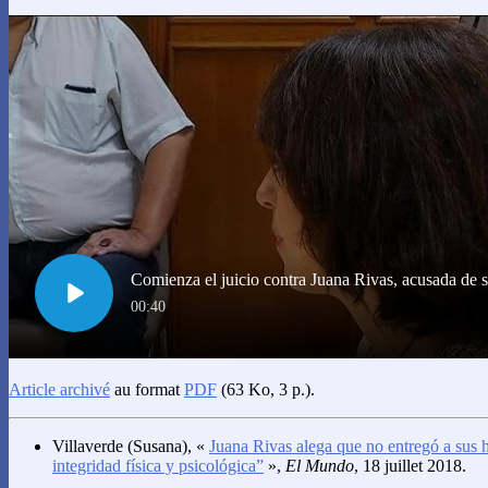
Article archivé
au format
PDF
(63 Ko, 3 p.).
Villaverde
(Susana), «
Juana Rivas alega que no entregó a sus h
integridad física y psicológica”
»,
El Mundo
, 18 juillet 2018.