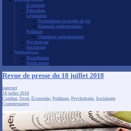
Économie
Éducation
Législation
Propositions et projets de loi
Rapports parlementaires
Politique
Questions parlementaires
Psychologie
Sociologie
Médiathèque
Photothèque
Publications
Revue de presse du 18 juillet 2018
paternet
18 juillet 2018
Combat
,
Droit
,
Économie
,
Politique
,
Psychologie
,
Sociologie
Commentaires