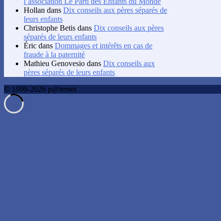
l’association Le Parti des Enfants du Monde
Hollan
dans
Dix conseils aux pères séparés de
leurs enfants
Christophe Betis
dans
Dix conseils aux pères
séparés de leurs enfants
Éric
dans
Dommages et intérêts en cas de
fraude à la paternité
Mathieu Genovesio
dans
Dix conseils aux
pères séparés de leurs enfants
© 1999-2026 p@ternet