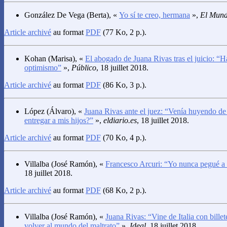
González De Vega
(Berta), «
Yo sí te creo, hermana
»,
El Mun
Article archivé
au format
PDF
(77 Ko, 2 p.).
Kohan
(Marisa), «
El abogado de Juana Rivas tras el juicio: “H
optimismo”
»,
Público
, 18 juillet 2018.
Article archivé
au format
PDF
(86 Ko, 3 p.).
López
(Álvaro), «
Juana Rivas ante el juez: “Venía huyendo de
entregar a mis hijos?”
»,
eldiario.es
, 18 juillet 2018.
Article archivé
au format
PDF
(70 Ko, 4 p.).
Villalba
(José Ramón), «
Francesco Arcuri: “Yo nunca pegué a
18 juillet 2018.
Article archivé
au format
PDF
(68 Ko, 2 p.).
Villalba
(José Ramón), «
Juana Rivas: “Vine de Italia con billet
volver al mundo del maltrato”
»,
Ideal
, 18 juillet 2018.