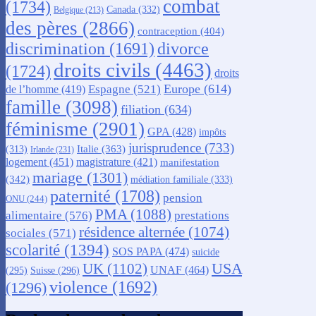
combat
(1734)
Canada
(332)
Belgique
(213)
des pères
(2866)
contraception
(404)
discrimination
(1691)
divorce
droits civils
(4463)
(1724)
droits
Europe
(614)
Espagne
(521)
de l’homme
(419)
famille
(3098)
filiation
(634)
féminisme
(2901)
GPA
(428)
impôts
jurisprudence
(733)
Italie
(363)
(313)
Irlande
(231)
logement
(451)
magistrature
(421)
manifestation
mariage
(1301)
(342)
médiation familiale
(333)
paternité
(1708)
pension
ONU
(244)
PMA
(1088)
alimentaire
(576)
prestations
résidence alternée
(1074)
sociales
(571)
scolarité
(1394)
SOS PAPA
(474)
suicide
USA
UK
(1102)
UNAF
(464)
(295)
Suisse
(296)
violence
(1692)
(1296)