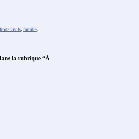
droits civils
,
famille
,
 dans la rubrique “À