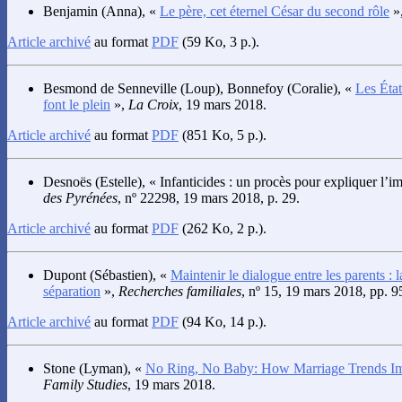
Benjamin
(Anna), «
Le père, cet éternel César du second rôle
»
Article archivé
au format
PDF
(59 Ko, 3 p.).
Besmond de Senneville
(Loup),
Bonnefoy
(Coralie), «
Les État
font le plein
»,
La Croix
, 19 mars 2018.
Article archivé
au format
PDF
(851 Ko, 5 p.).
Desnoës
(Estelle), « Infanticides : un procès pour expliquer l’
des Pyrénées
, nº 22298, 19 mars 2018, p. 29.
Article archivé
au format
PDF
(262 Ko, 2 p.).
Dupont
(Sébastien), «
Maintenir le dialogue entre les parents : l
séparation
»,
Recherches familiales
, nº 15, 19 mars 2018, pp. 9
Article archivé
au format
PDF
(94 Ko, 14 p.).
Stone
(Lyman), «
No Ring, No Baby: How Marriage Trends Imp
Family Studies
, 19 mars 2018.