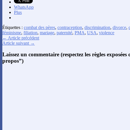
WhatsApp
Plus
Étiquettes :
combat des pères
,
contraception
,
discrimination
,
divorce
,
féminisme
,
filiation
,
mariage
,
paternité
,
PMA
,
USA
,
violence
← Article précédent
Article suivant →
Laissez un commentaire (respectez les règles exposées
propos”)