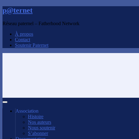
p@ternet
Réseau paternel – Fatherhood Network
À propos
Contact
Soutenir Paternet
Association
Histoire
Nos auteurs
Nous soutenir
S’abonner
Documentation