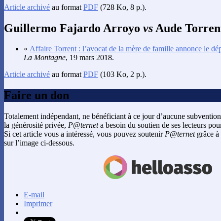
Article archivé
au format
PDF
(728 Ko, 8 p.).
Guillermo Fajardo Arroyo
vs
Aude Torren
«
Affaire Torrent : l’avocat de la mère de famille annonce le dép
La Montagne
, 19 mars 2018.
Article archivé
au format
PDF
(103 Ko, 2 p.).
Faire un don
Totalement indépendant, ne bénéficiant à ce jour d’aucune subvention
la générosité privée,
P@ternet
a besoin du soutien de ses lecteurs pour
Si cet article vous a intéressé, vous pouvez soutenir
P@ternet
grâce à 
sur l’image ci-dessous.
E-mail
Imprimer