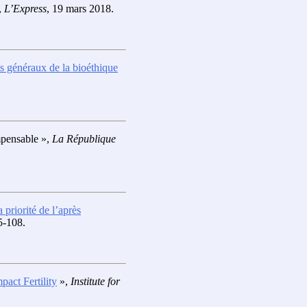
,
L’Express
, 19 mars 2018.
s généraux de la bioéthique
impensable »,
La République
a priorité de l’après
5-108.
act Fertility
»,
Institute for