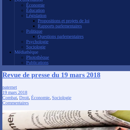
Économie
Éducation
Législation
Propositions et projets de loi
Rapports parlementaires
Politique
Questions parlementaires
Psychologie
Sociologie
Médiathèque
Photothèque
Publications
Revue de presse du 19 mars 2018
paternet
19 mars 2018
Combat
,
Droit
,
Économie
,
Sociologie
Commentaires