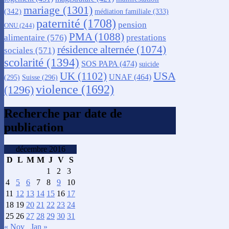
mariage
(1301)
(342)
médiation familiale
(333)
paternité
(1708)
pension
ONU
(244)
PMA
(1088)
alimentaire
(576)
prestations
résidence alternée
(1074)
sociales
(571)
scolarité
(1394)
SOS PAPA
(474)
suicide
USA
UK
(1102)
UNAF
(464)
(295)
Suisse
(296)
violence
(1692)
(1296)
Recherche par date de
publication
décembre 2016
D
L
M
M
J
V
S
1
2
3
4
5
6
7
8
9
10
11
12
13
14
15
16
17
18
19
20
21
22
23
24
25
26
27
28
29
30
31
« Nov
Jan »