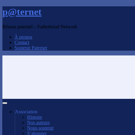
p@ternet
Réseau paternel – Fatherhood Network
À propos
Contact
Soutenir Paternet
Association
Histoire
Nos auteurs
Nous soutenir
S’abonner