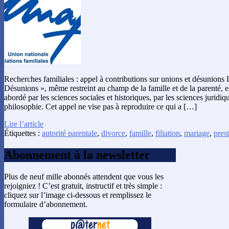
Recherches familiales : appel à contributions sur unions et désunions
Désunions », même restreint au champ de la famille et de la parenté, es
abordé par les sciences sociales et historiques, par les sciences juridi
philosophie. Cet appel ne vise pas à reproduire ce qui a […]
Lire l’article
Étiquettes :
autorité parentale
,
divorce
,
famille
,
filiation
,
mariage
,
pres
Abonnement à la newsletter
Plus de neuf mille abonnés attendent que vous les
rejoigniez ! C’est gratuit, instructif et très simple :
cliquez sur l’image ci-dessous et remplissez le
formulaire d’abonnement.