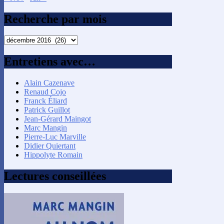
Recherche par mois
Recherche
par
mois
Entretiens avec…
Alain Cazenave
Renaud Cojo
Franck Éliard
Patrick Guillot
Jean-Gérard Maingot
Marc Mangin
Pierre-Luc Marville
Didier Quiertant
Hippolyte Romain
Lectures conseillées