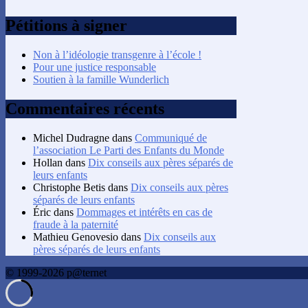
Pétitions à signer
Non à l’idéologie transgenre à l’école !
Pour une justice responsable
Soutien à la famille Wunderlich
Commentaires récents
Michel Dudragne
dans
Communiqué de
l’association Le Parti des Enfants du Monde
Hollan
dans
Dix conseils aux pères séparés de
leurs enfants
Christophe Betis
dans
Dix conseils aux pères
séparés de leurs enfants
Éric
dans
Dommages et intérêts en cas de
fraude à la paternité
Mathieu Genovesio
dans
Dix conseils aux
pères séparés de leurs enfants
© 1999-2026 p@ternet