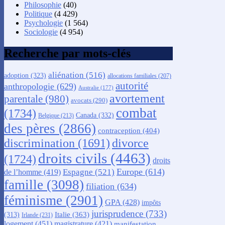
Philosophie
(40)
Politique
(4 429)
Psychologie
(1 564)
Sociologie
(4 954)
Recherche par mots-clés
aliénation
(516)
adoption
(323)
allocations familiales
(207)
autorité
anthropologie
(629)
Australie
(177)
avortement
parentale
(980)
avocats
(290)
combat
(1734)
Canada
(332)
Belgique
(213)
des pères
(2866)
contraception
(404)
discrimination
(1691)
divorce
droits civils
(4463)
(1724)
droits
Europe
(614)
Espagne
(521)
de l’homme
(419)
famille
(3098)
filiation
(634)
féminisme
(2901)
GPA
(428)
impôts
jurisprudence
(733)
Italie
(363)
(313)
Irlande
(231)
logement
(451)
magistrature
(421)
manifestation