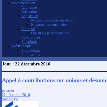
Documentation
Économie
Éducation
Législation
Propositions et projets de loi
Rapports parlementaires
Politique
Questions parlementaires
Psychologie
Sociologie
Médiathèque
Photothèque
Publications
Jour :
22 décembre 2016
Appel à contributions sur unions et désuni
paternet
22 décembre 2016
Sociologie