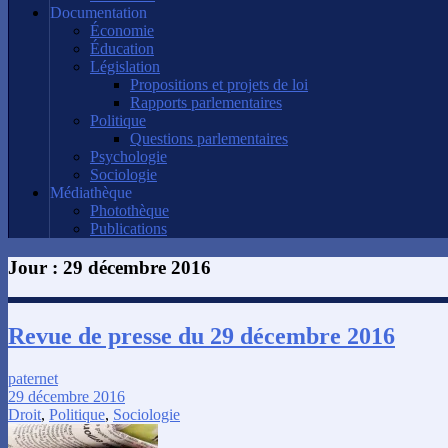
Documentation
Économie
Éducation
Législation
Propositions et projets de loi
Rapports parlementaires
Politique
Questions parlementaires
Psychologie
Sociologie
Médiathèque
Photothèque
Publications
Jour :
29 décembre 2016
Revue de presse du 29 décembre 2016
paternet
29 décembre 2016
Droit
,
Politique
,
Sociologie