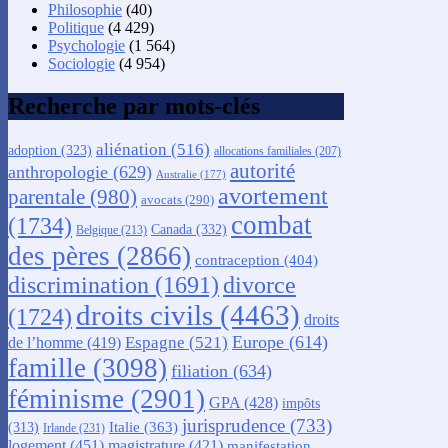
Philosophie
(40)
Politique
(4 429)
Psychologie
(1 564)
Sociologie
(4 954)
Recherche par mots-clés
aliénation
(516)
adoption
(323)
allocations familiales
(207)
autorité
anthropologie
(629)
Australie
(177)
avortement
parentale
(980)
avocats
(290)
combat
(1734)
Canada
(332)
Belgique
(213)
des pères
(2866)
contraception
(404)
discrimination
(1691)
divorce
droits civils
(4463)
(1724)
droits
Europe
(614)
Espagne
(521)
de l’homme
(419)
famille
(3098)
filiation
(634)
féminisme
(2901)
GPA
(428)
impôts
jurisprudence
(733)
Italie
(363)
(313)
Irlande
(231)
logement
(451)
magistrature
(421)
manifestation