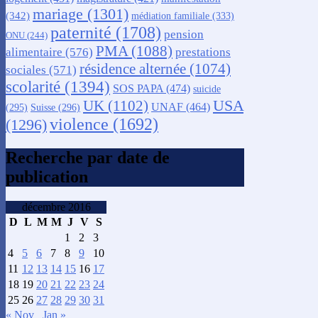
mariage
(1301)
(342)
médiation familiale
(333)
paternité
(1708)
pension
ONU
(244)
PMA
(1088)
alimentaire
(576)
prestations
résidence alternée
(1074)
sociales
(571)
scolarité
(1394)
SOS PAPA
(474)
suicide
USA
UK
(1102)
UNAF
(464)
(295)
Suisse
(296)
violence
(1692)
(1296)
Recherche par date de
publication
décembre 2016
D
L
M
M
J
V
S
1
2
3
4
5
6
7
8
9
10
11
12
13
14
15
16
17
18
19
20
21
22
23
24
25
26
27
28
29
30
31
« Nov
Jan »