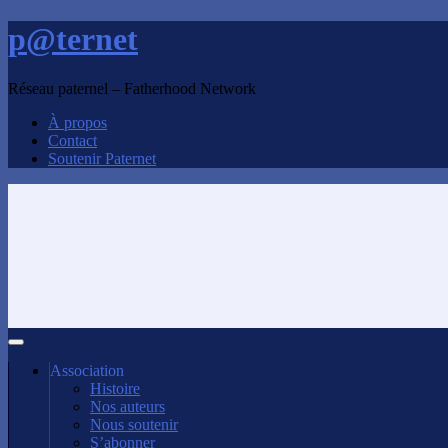
p@ternet
Réseau paternel – Fatherhood Network
À propos
Contact
Soutenir Paternet
Association
Histoire
Nos auteurs
Nous soutenir
S’abonner