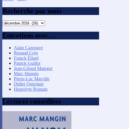
Recherche par mois
Recherche
par
mois
Entretiens avec…
Alain Cazenave
Renaud Cojo
Franck Éliard
Patrick Guillot
Jean-Gérard Maingot
Marc Mangin
Pierre-Luc Marville
Didier Quiertant
Hippolyte Romain
Lectures conseillées