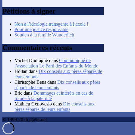
Pétitions à signer
Non à l’idéologie transgenre à l’école !
Pour une justice responsable
Soutien à la famille Wunderlich
Commentaires récents
Michel Dudragne
dans
Communiqué de
l’association Le Parti des Enfants du Monde
Hollan
dans
Dix conseils aux pères séparés de
leurs enfants
Christophe Betis
dans
Dix conseils aux pères
séparés de leurs enfants
Éric
dans
Dommages et intérêts en cas de
fraude à la paternité
Mathieu Genovesio
dans
Dix conseils aux
pères séparés de leurs enfants
© 1999-2026 p@ternet