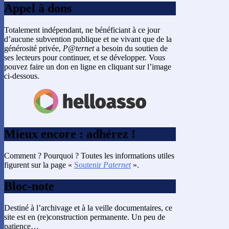
Appel à dons
Totalement indépendant, ne bénéficiant à ce jour
d’aucune subvention publique et ne vivant que de la
générosité privée,
P@ternet
a besoin du soutien de
ses lecteurs pour continuer, et se développer. Vous
pouvez faire un don en ligne en cliquant sur l’image
ci-dessous.
Mieux encore : adhérez !
Comment ? Pourquoi ? Toutes les informations utiles
figurent sur la page «
Soutenir
Paternet
».
Bloc-note
Destiné à l’archivage et à la veille documentaires, ce
site est en (re)construction permanente. Un peu de
patience…