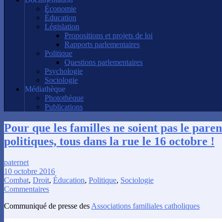
Économie
Éducation
Législation
Propositions et projets de loi
Rapports parlementaires
Politique
Questions parlementaires
Psychologie
Sociologie
Médiathèque
Photothèque
Publications
Pour que les familles ne soient pas le pare
politiques, tous dans la rue le 16 octobre !
paternet
10 octobre 2016
Combat
,
Droit
,
Éducation
,
Politique
,
Sociologie
Commentaires
Communiqué de presse des
Associations familiales catholiques