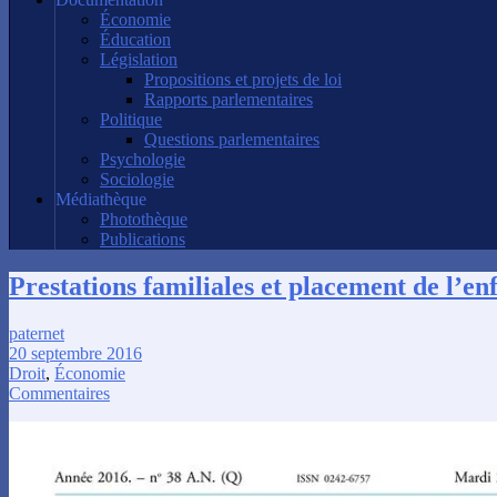
Économie
Éducation
Législation
Propositions et projets de loi
Rapports parlementaires
Politique
Questions parlementaires
Psychologie
Sociologie
Médiathèque
Photothèque
Publications
Prestations familiales et placement de l’en
paternet
20 septembre 2016
Droit
,
Économie
Commentaires