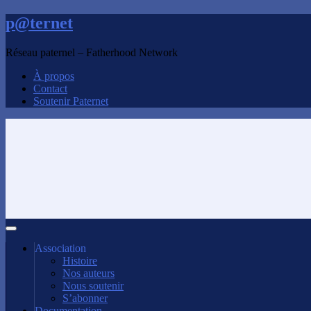
p@ternet
Réseau paternel – Fatherhood Network
À propos
Contact
Soutenir Paternet
Association
Histoire
Nos auteurs
Nous soutenir
S’abonner
Documentation