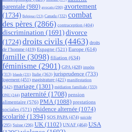
avortement
parentale
(980)
avocats
(290)
combat
(1734)
Canada
(332)
Belgique
(213)
des pères
(2866)
contraception
(404)
discrimination
(1691)
divorce
droits civils
(4463)
(1724)
droits
Europe
(614)
Espagne
(521)
de l’homme
(419)
famille
(3098)
filiation
(634)
féminisme
(2901)
GPA
(428)
impôts
jurisprudence
(733)
Italie
(363)
(313)
Irlande
(231)
logement
(451)
magistrature
(421)
manifestation
mariage
(1301)
(342)
médiation familiale
(333)
paternité
(1708)
pension
ONU
(244)
PMA
(1088)
alimentaire
(576)
prestations
résidence alternée
(1074)
sociales
(571)
scolarité
(1394)
SOS PAPA
(474)
suicide
USA
UK
(1102)
UNAF
(464)
(295)
Suisse
(296)
violence
(1692)