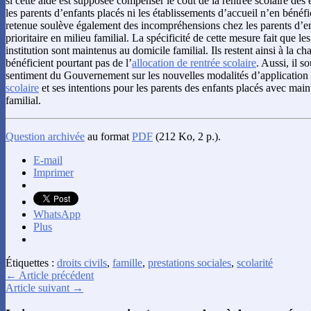
si cette aide est supposée compenser le coût de la rentrée scolaire des 
les parents d’enfants placés ni les établissements d’accueil n’en bénéfic
retenue soulève également des incompréhensions chez les parents d’en
prioritaire en milieu familial. La spécificité de cette mesure fait que le
institution sont maintenus au domicile familial. Ils restent ainsi à la ch
bénéficient pourtant pas de l’
allocation de rentrée scolaire
. Aussi, il s
sentiment du Gouvernement sur les nouvelles modalités d’application 
scolaire
et ses intentions pour les parents des enfants placés avec maint
familial.
Question archivée
au format
PDF
(212 Ko, 2 p.).
E-mail
Imprimer
WhatsApp
Plus
Étiquettes :
droits civils
,
famille
,
prestations sociales
,
scolarité
← Article précédent
Article suivant →