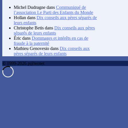
Michel Dudragne
dans
Communiqué de
l’association Le Parti des Enfants du Monde
Hollan
dans
Dix conseils aux pères séparés de
leurs enfants
Christophe Betis
dans
Dix conseils aux pères
séparés de leurs enfants
Éric
dans
Dommages et intérêts en cas de
fraude à la paternité
Mathieu Genovesio
dans
Dix conseils aux
pères séparés de leurs enfants
© 1999-2026 p@ternet