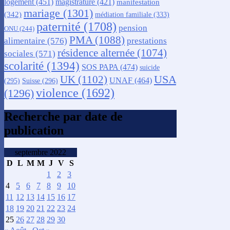
logement
(451)
magistrature
(421)
manifestation
mariage
(1301)
(342)
médiation familiale
(333)
paternité
(1708)
pension
ONU
(244)
PMA
(1088)
alimentaire
(576)
prestations
résidence alternée
(1074)
sociales
(571)
scolarité
(1394)
SOS PAPA
(474)
suicide
USA
UK
(1102)
UNAF
(464)
(295)
Suisse
(296)
violence
(1692)
(1296)
Recherche par date de
publication
septembre 2022
D
L
M
M
J
V
S
1
2
3
4
5
6
7
8
9
10
11
12
13
14
15
16
17
18
19
20
21
22
23
24
25
26
27
28
29
30