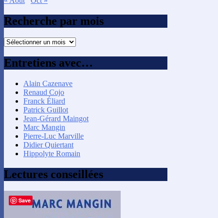
« Août
Oct »
Recherche par mois
Recherche
par
mois
Entretiens avec…
Alain Cazenave
Renaud Cojo
Franck Éliard
Patrick Guillot
Jean-Gérard Maingot
Marc Mangin
Pierre-Luc Marville
Didier Quiertant
Hippolyte Romain
Lectures conseillées
Save