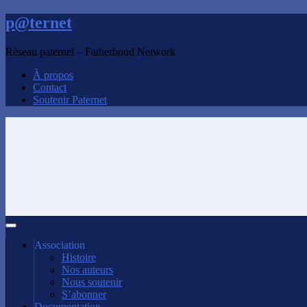
p@ternet
Réseau paternel – Fatherhood Network
À propos
Contact
Soutenir Paternet
Association
Histoire
Nos auteurs
Nous soutenir
S’abonner
Documentation