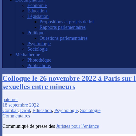
Économie
Éducation
Législation
Propositions et projets de loi
Rapports parlementaires
Politique
Questions parlementaires
Psychologie
Sociologie
Médiathèque
Photothèque
Publications
Colloque le 26 novembre 2022 à Paris sur l
sexuelles entre mineurs
paternet
18 septembre 2022
Combat
,
Droit
,
Éducation
,
Psychologie
,
Sociologie
Commentaires
Communiqué de presse des
Juristes pour l’enfance