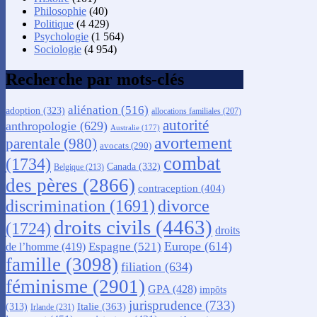
Philosophie
(40)
Politique
(4 429)
Psychologie
(1 564)
Sociologie
(4 954)
Recherche par mots-clés
aliénation
(516)
adoption
(323)
allocations familiales
(207)
autorité
anthropologie
(629)
Australie
(177)
avortement
parentale
(980)
avocats
(290)
combat
(1734)
Canada
(332)
Belgique
(213)
des pères
(2866)
contraception
(404)
discrimination
(1691)
divorce
droits civils
(4463)
(1724)
droits
Europe
(614)
Espagne
(521)
de l’homme
(419)
famille
(3098)
filiation
(634)
féminisme
(2901)
GPA
(428)
impôts
jurisprudence
(733)
Italie
(363)
(313)
Irlande
(231)