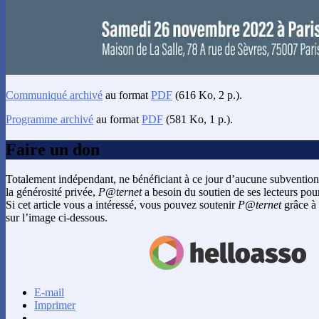
Communiqué archivé
au format
PDF
(616 Ko, 2 p.).
Programme archivé
au format
PDF
(581 Ko, 1 p.).
Faire un don
Totalement indépendant, ne bénéficiant à ce jour d’aucune subvention
la générosité privée,
P@ternet
a besoin du soutien de ses lecteurs pour
Si cet article vous a intéressé, vous pouvez soutenir
P@ternet
grâce à 
sur l’image ci-dessous.
E-mail
Imprimer