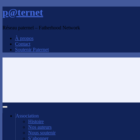
p@ternet
Réseau paternel – Fatherhood Network
À propos
Contact
Soutenir Paternet
Association
Histoire
Nos auteurs
Nous soutenir
S’abonner