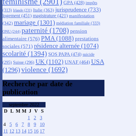
féminisme
(2901)
GPA
(428)
impôts
jurisprudence
(733)
Italie
(363)
(313)
Irlande
(231)
logement
(451)
magistrature
(421)
manifestation
mariage
(1301)
(342)
médiation familiale
(333)
paternité
(1708)
pension
ONU
(244)
PMA
(1088)
alimentaire
(576)
prestations
résidence alternée
(1074)
sociales
(571)
scolarité
(1394)
SOS PAPA
(474)
suicide
USA
UK
(1102)
UNAF
(464)
(295)
Suisse
(296)
violence
(1692)
(1296)
Recherche par date de
publication
septembre 2022
D
L
M
M
J
V
S
1
2
3
4
5
6
7
8
9
10
11
12
13
14
15
16
17