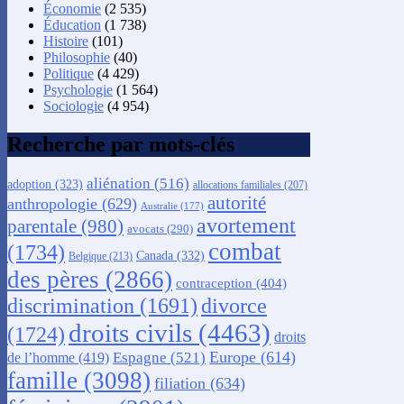
Économie
(2 535)
Éducation
(1 738)
Histoire
(101)
Philosophie
(40)
Politique
(4 429)
Psychologie
(1 564)
Sociologie
(4 954)
Recherche par mots-clés
aliénation
(516)
adoption
(323)
allocations familiales
(207)
autorité
anthropologie
(629)
Australie
(177)
avortement
parentale
(980)
avocats
(290)
combat
(1734)
Canada
(332)
Belgique
(213)
des pères
(2866)
contraception
(404)
discrimination
(1691)
divorce
droits civils
(4463)
(1724)
droits
Europe
(614)
Espagne
(521)
de l’homme
(419)
famille
(3098)
filiation
(634)