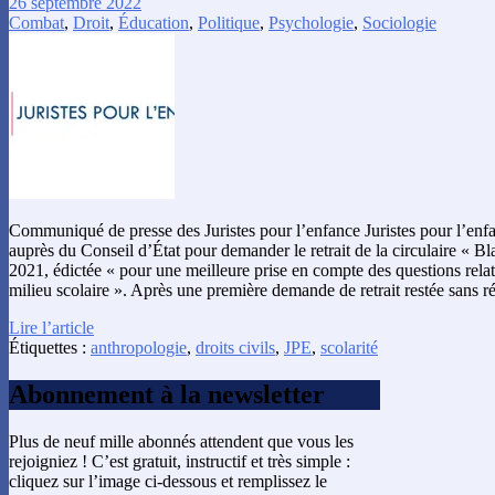
26 septembre 2022
Combat
,
Droit
,
Éducation
,
Politique
,
Psychologie
,
Sociologie
Communiqué de presse des Juristes pour l’enfance Juristes pour l’enf
auprès du Conseil d’État pour demander le retrait de la circulaire « 
2021, édictée « pour une meilleure prise en compte des questions relati
milieu scolaire ». Après une première demande de retrait restée sans 
Lire l’article
Étiquettes :
anthropologie
,
droits civils
,
JPE
,
scolarité
Abonnement à la newsletter
Plus de neuf mille abonnés attendent que vous les
rejoigniez ! C’est gratuit, instructif et très simple :
cliquez sur l’image ci-dessous et remplissez le