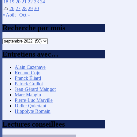
18
19
20
21
22
23
24
25
26
27
28
29
30
« Août
Oct »
Recherche par mois
Recherche
par
mois
Entretiens avec…
Alain Cazenave
Renaud Cojo
Franck Éliard
Patrick Guillot
Jean-Gérard Maingot
Marc Mangin
Pierre-Luc Marville
Didier Quiertant
Hippolyte Romain
Lectures conseillées