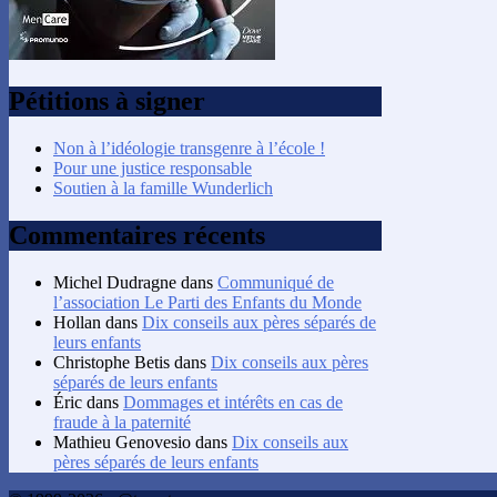
Pétitions à signer
Non à l’idéologie transgenre à l’école !
Pour une justice responsable
Soutien à la famille Wunderlich
Commentaires récents
Michel Dudragne
dans
Communiqué de
l’association Le Parti des Enfants du Monde
Hollan
dans
Dix conseils aux pères séparés de
leurs enfants
Christophe Betis
dans
Dix conseils aux pères
séparés de leurs enfants
Éric
dans
Dommages et intérêts en cas de
fraude à la paternité
Mathieu Genovesio
dans
Dix conseils aux
pères séparés de leurs enfants