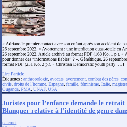
« Adriano le premier contact avec son enfant après son accident de pa
26 septembre 2022. « Avortement : une interdiction quasi-totale en A
26 septembre 2022. Article archivé au format PDF (168 Ko, 1 p.). « A
pour donner des “informations fiables” ? », Gènéthique, 26 septembre
format PDF (231 Ko, 2 p.). « Christian Democratic youth party […]
Lire l’article
Étiquettes :
anthropologie
,
avocats
,
avortement
,
combat des pères
,
con
civils
,
droits de l’homme
,
Espagne
,
famille
,
féminisme
,
Italie
,
magistra
Ouganda
,
PMA
,
UNAF
,
USA
Juristes pour l’enfance demande le retrait 
Blanquer relative à l’identité de genre dans
paternet