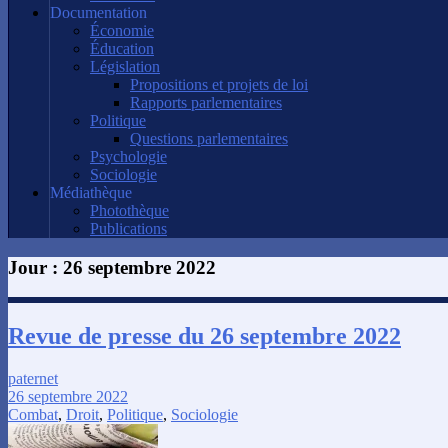
Documentation
Économie
Éducation
Législation
Propositions et projets de loi
Rapports parlementaires
Politique
Questions parlementaires
Psychologie
Sociologie
Médiathèque
Photothèque
Publications
Jour :
26 septembre 2022
Revue de presse du 26 septembre 2022
paternet
26 septembre 2022
Combat
,
Droit
,
Politique
,
Sociologie