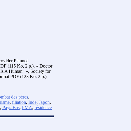
rovider Planned
 PDF (115 Ko, 2 p.). « Doctor
Is A Human” », Society for
format PDF (123 Ko, 2 p.).
ombat des pères
,
nisme
,
filiation
,
Inde
,
Japon
,
,
Pays-Bas
,
PMA
,
résidence