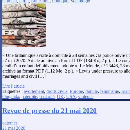
Combat
,
Droit
,
Éducation
,
Politique
,
Sociologie
« Une britannique avorte à domicile à 28 semaines : la police ouvre 
27 mai 2020. Article archivé au format PDF (134 Ko, 2 p.). « Le cong
deuil d’un enfant définitivement adopté », Le Monde, nº 23446, 28 ma
archivé au format PDF (1.12 Mo, 2 p.). « Lewis under pressure to all
marriages and civil […]
Lire l’article
Étiquettes :
avortement
,
droits civils
,
Europe
,
famille
,
féminisme
,
Irla
Ouganda
,
paternité
,
scolarité
,
UK
,
USA
,
violence
Revue de presse du 21 mai 2020
paternet
21 mai 2020