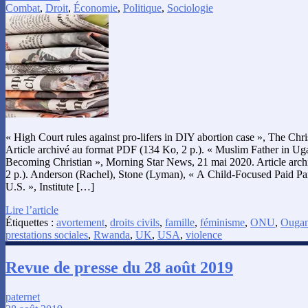
Combat
,
Droit
,
Économie
,
Politique
,
Sociologie
« High Court rules against pro-lifers in DIY abortion case », The Chris
Article archivé au format PDF (134 Ko, 2 p.). « Muslim Father in U
Becoming Christian », Morning Star News, 21 mai 2020. Article arc
2 p.). Anderson (Rachel), Stone (Lyman), « A Child-Focused Paid Par
U.S. », Institute […]
Lire l’article
Étiquettes :
avortement
,
droits civils
,
famille
,
féminisme
,
ONU
,
Ouga
prestations sociales
,
Rwanda
,
UK
,
USA
,
violence
Revue de presse du 28 août 2019
paternet