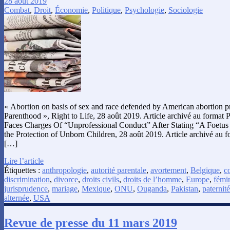
28 août 2019
Combat
,
Droit
,
Économie
,
Politique
,
Psychologie
,
Sociologie
« Abortion on basis of sex and race defended by American abortion p
Parenthood », Right to Life, 28 août 2019. Article archivé au format
Faces Charges Of “Unprofessional Conduct” After Stating “A Foetus 
the Protection of Unborn Children, 28 août 2019. Article archivé au 
[…]
Lire l’article
Étiquettes :
anthropologie
,
autorité parentale
,
avortement
,
Belgique
,
c
discrimination
,
divorce
,
droits civils
,
droits de l’homme
,
Europe
,
fémi
jurisprudence
,
mariage
,
Mexique
,
ONU
,
Ouganda
,
Pakistan
,
paternité
alternée
,
USA
Revue de presse du 11 mars 2019