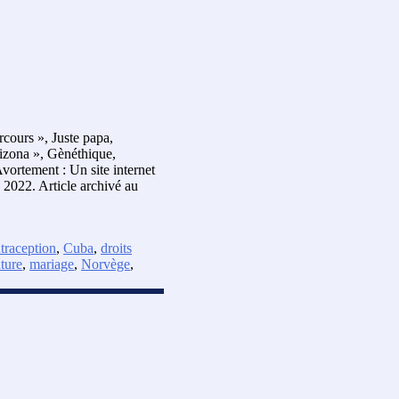
rcours », Juste papa,
rizona », Gènéthique,
vortement : Un site internet
 2022. Article archivé au
traception
,
Cuba
,
droits
ture
,
mariage
,
Norvège
,