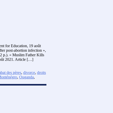
ent for Education, 19 août
er post-abortion infection »,
2 p.). « Muslim Father Kills
oût 2021. Article […]
bat des pères
,
divorce
,
droits
onténégro
,
Ouganda
,