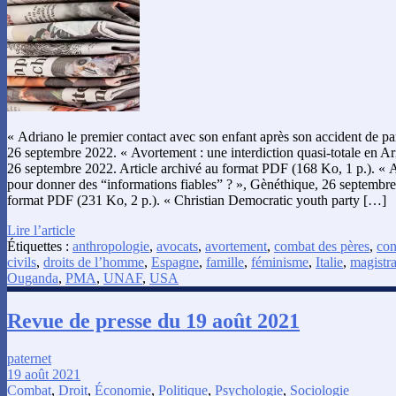
« Adriano le premier contact avec son enfant après son accident de pa
26 septembre 2022. « Avortement : une interdiction quasi-totale en A
26 septembre 2022. Article archivé au format PDF (168 Ko, 1 p.). « A
pour donner des “informations fiables” ? », Gènéthique, 26 septembre
format PDF (231 Ko, 2 p.). « Christian Democratic youth party […]
Lire l’article
Étiquettes :
anthropologie
,
avocats
,
avortement
,
combat des pères
,
con
civils
,
droits de l’homme
,
Espagne
,
famille
,
féminisme
,
Italie
,
magistra
Ouganda
,
PMA
,
UNAF
,
USA
Revue de presse du 19 août 2021
paternet
19 août 2021
Combat
,
Droit
,
Économie
,
Politique
,
Psychologie
,
Sociologie