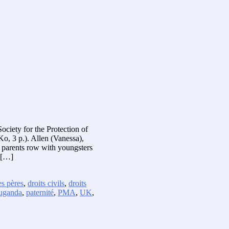
ciety for the Protection of
o, 3 p.). Allen (Vanessa),
f parents row with youngsters
u […]
s pères
,
droits civils
,
droits
uganda
,
paternité
,
PMA
,
UK
,