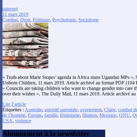
paternet
11 mars 2019
Combat
,
Droit
,
Politique
,
Psychologie
,
Sociologie
« Truth about Marie Stopes’ agenda in Africa stuns Ugandan MPs », So
Unborn Children, 11 mars 2019. Article archivé au format PDF (104 K
« Councils are taking children who want to change gender into care i
over their wishes », The Daily Mail, 11 mars 2019. Article archivé a
Lire l’article
Étiquettes :
Australie
,
autorité parentale
,
avortement
,
Chine
,
combat de
de l’homme
,
Europe
,
famille
,
féminisme
,
filiation
,
Mexique
,
ONU
,
O
USA
,
violence
Abonnement à la newsletter