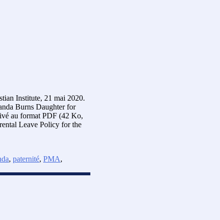
tian Institute, 21 mai 2020.
ganda Burns Daughter for
hivé au format PDF (42 Ko,
ental Leave Policy for the
nda
,
paternité
,
PMA
,