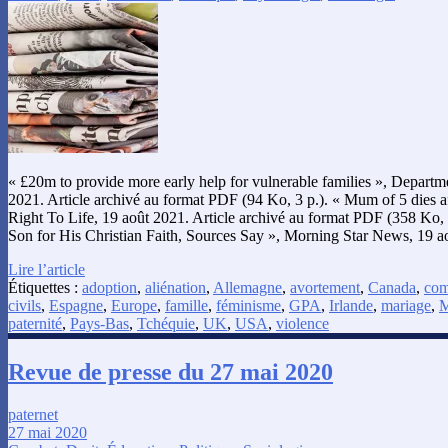
« £20m to provide more early help for vulnerable families », Departm
2021. Article archivé au format PDF (94 Ko, 3 p.). « Mum of 5 dies aft
Right To Life, 19 août 2021. Article archivé au format PDF (358 Ko, 
Son for His Christian Faith, Sources Say », Morning Star News, 19 a
Lire l’article
Étiquettes :
adoption
,
aliénation
,
Allemagne
,
avortement
,
Canada
,
com
civils
,
Espagne
,
Europe
,
famille
,
féminisme
,
GPA
,
Irlande
,
mariage
,
M
paternité
,
Pays-Bas
,
Tchéquie
,
UK
,
USA
,
violence
Revue de presse du 27 mai 2020
paternet
27 mai 2020