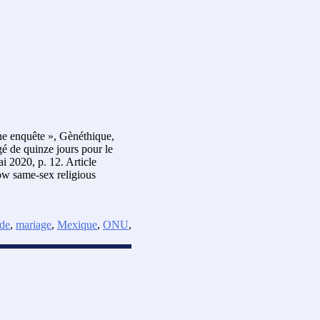
une enquête », Gènéthique,
é de quinze jours pour le
i 2020, p. 12. Article
ow same-sex religious
nde
,
mariage
,
Mexique
,
ONU
,