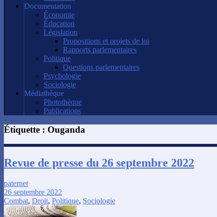
Documentation
Économie
Éducation
Législation
Propositions et projets de loi
Rapports parlementaires
Politique
Questions parlementaires
Psychologie
Sociologie
Médiathèque
Photothèque
Publications
Étiquette :
Ouganda
Revue de presse du 26 septembre 2022
paternet
26 septembre 2022
Combat
,
Droit
,
Politique
,
Sociologie