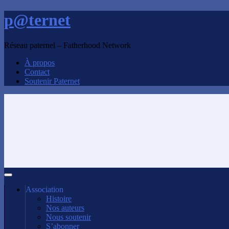
p@ternet
Réseau paternel – Fatherhood Network
À propos
Contact
Soutenir Paternet
Association
Histoire
Nos auteurs
Nous soutenir
S’abonner