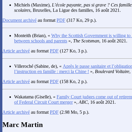
Michiels
(Maxime),
L’école payante, pas si grave ? Ces familles
scolaires
, Bruxelles, La Ligue des familles, 16 août 2021.
Document archivé
au format
PDF
(317 Ko, 29 p.).
Monteith
(Brian), «
Why the Scottish Government is willing to 
between schools and parents
»,
The Scotsman
, 16 août 2021.
Article archivé
au format
PDF
(127 Ko, 3 p.).
Villeroché
(Sabine, de), «
Après le passe sanitaire et l’obligatio
l’instruction en famille : merci la Chine !
»,
Boulevard Voltaire
,
Article archivé
au format
PDF
(158 Ko, 2 p.).
Wakatama
(Giselle), «
Family Court judges come out of retirem
of Federal Circuit Court merger
»,
ABC
, 16 août 2021.
Article archivé
au format
PDF
(2.98 Mo, 5 p.).
Marc Martin