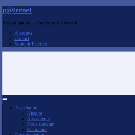
p@ternet
Réseau paternel – Fatherhood Network
À propos
Contact
Soutenir Paternet
Association
Histoire
Nos auteurs
Nous soutenir
S’abonner
Documentation