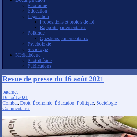
Économie
Éducation
Législation
Propositions et projets de loi
Rapports parlementaires
Politique
Questions parlementaires
Psychologie
Sociologie
Médiathèque
Photothèque
Publications
Revue de presse du 16 août 2021
paternet
16 août 2021
Combat
,
Droit
,
Économie
,
Éducation
,
Politique
,
Sociologie
Commentaires