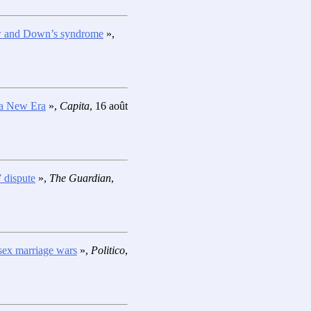
law and Down’s syndrome
»,
 a New Era
»,
Capita
, 16 août
 dispute
»,
The Guardian
,
sex marriage wars
»,
Politico
,