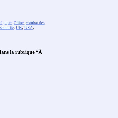
elgique
,
Chine
,
combat des
scolarité
,
UK
,
USA
,
 dans la rubrique “À