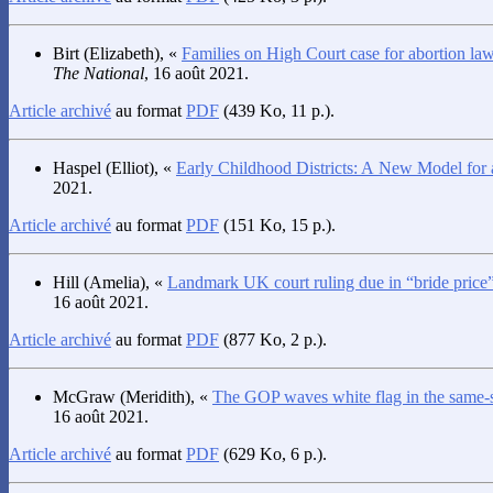
Birt
(Elizabeth), «
Families on High Court case for abortion 
The National
, 16 août 2021.
Article archivé
au format
PDF
(439 Ko, 11 p.).
Haspel
(Elliot), «
Early Childhood Districts: A New Model for
2021.
Article archivé
au format
PDF
(151 Ko, 15 p.).
Hill
(Amelia), «
Landmark UK court ruling due in “bride price”
16 août 2021.
Article archivé
au format
PDF
(877 Ko, 2 p.).
McGraw
(Meridith), «
The GOP waves white flag in the same-
16 août 2021.
Article archivé
au format
PDF
(629 Ko, 6 p.).