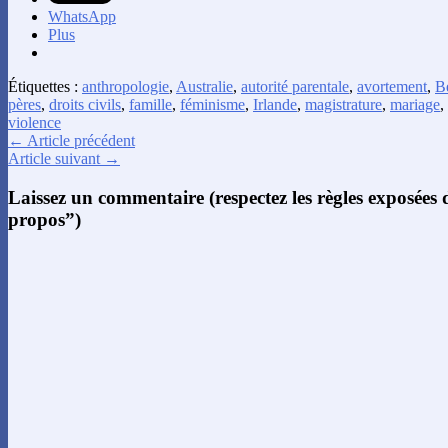
WhatsApp
Plus
Étiquettes :
anthropologie
,
Australie
,
autorité parentale
,
avortement
,
B
pères
,
droits civils
,
famille
,
féminisme
,
Irlande
,
magistrature
,
mariage
,
violence
← Article précédent
Article suivant →
Laissez un commentaire (respectez les règles exposées
propos”)