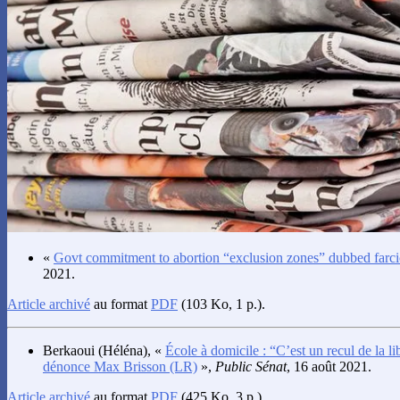
«
Govt commitment to abortion “exclusion zones” dubbed farci
2021.
Article archivé
au format
PDF
(103 Ko, 1 p.).
Berkaoui
(Héléna), «
École à domicile : “C’est un recul de la l
dénonce Max Brisson (LR)
»,
Public Sénat
, 16 août 2021.
Article archivé
au format
PDF
(425 Ko, 3 p.).