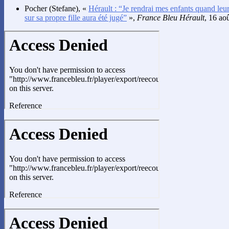
Pocher
(Stefane), «
Hérault : “Je rendrai mes enfants quand leu
sur sa propre fille aura été jugé”
»,
France Bleu Hérault
, 16 ao