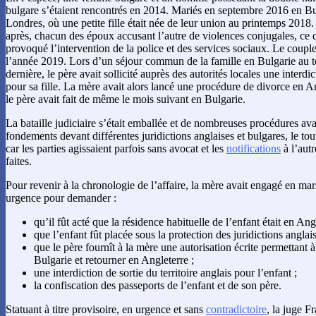
bulgare s’étaient rencontrés en 2014. Mariés en septembre 2016 en Bulg
Londres, où une petite fille était née de leur union au printemps 2018.
après, chacun des époux accusant l’autre de violences conjugales, ce 
provoqué l’intervention de la police et des services sociaux. Le couple 
l’année 2019. Lors d’un séjour commun de la famille en Bulgarie au t
dernière, le père avait sollicité auprès des autorités locales une interdic
pour sa fille. La mère avait alors lancé une procédure de divorce en An
le père avait fait de même le mois suivant en Bulgarie.
La bataille judiciaire s’était emballée et de nombreuses procédures ava
fondements devant différentes juridictions anglaises et bulgares, le t
car les parties agissaient parfois sans avocat et les
notifications
à l’autr
faites.
Pour revenir à la chronologie de l’affaire, la mère avait engagé en m
urgence pour demander :
qu’il fût acté que la résidence habituelle de l’enfant était en Angl
que l’enfant fût placée sous la protection des juridictions anglais
que le père fournît à la mère une autorisation écrite permettant à 
Bulgarie et retourner en Angleterre ;
une interdiction de sortie du territoire anglais pour l’enfant ;
la confiscation des passeports de l’enfant et de son père.
Statuant à titre provisoire, en urgence et sans
contradictoire
, la juge F