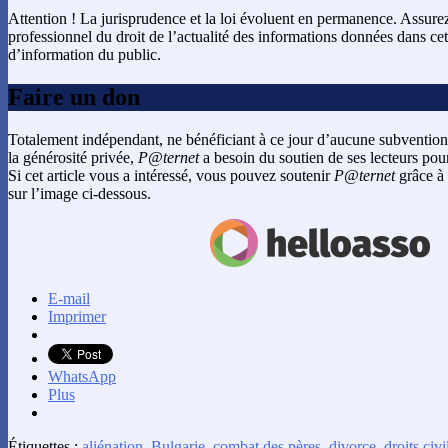
Attention ! La jurisprudence et la loi évoluent en permanence. Assur
professionnel du droit de l’actualité des informations données dans cet 
d’information du public.
Faire un don
Totalement indépendant, ne bénéficiant à ce jour d’aucune subvention
la générosité privée,
P@ternet
a besoin du soutien de ses lecteurs pour
Si cet article vous a intéressé, vous pouvez soutenir
P@ternet
grâce à 
sur l’image ci-dessous.
E-mail
Imprimer
WhatsApp
Plus
Étiquettes :
aliénation
,
Bulgarie
,
combat des pères
,
divorce
,
droits civi