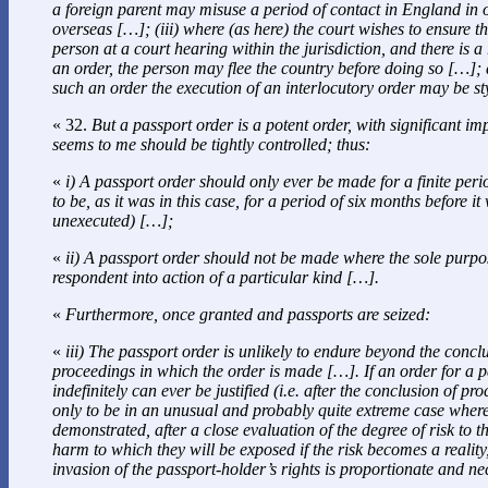
a foreign parent may misuse a period of contact in England in 
overseas […]; (iii) where (as here) the court wishes to ensure t
person at a court hearing within the jurisdiction, and there is a 
an order, the person may flee the country before doing so […];
such an order the execution of an interlocutory order may be s
« 32.
But a passport order is a potent order, with significant im
seems to me should be tightly controlled; thus:
«
i) A passport order should only ever be made for a finite period
to be, as it was in this case, for a period of six months before i
unexecuted) […];
«
ii) A passport order should not be made where the sole purpos
respondent into action of a particular kind […].
«
Furthermore, once granted and passports are seized:
«
iii) The passport order is unlikely to endure beyond the conclu
proceedings in which the order is made […]. If an order for a p
indefinitely can ever be justified (i.e. after the conclusion of proc
only to be in an unusual and probably quite extreme case where
demonstrated, after a close evaluation of the degree of risk to t
harm to which they will be exposed if the risk becomes a reality
invasion of the passport-holder’s rights is proportionate and n