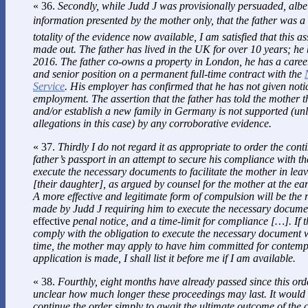
« 36.
Secondly, while Judd J was provisionally persuaded, albei
information presented by the mother only, that the father was a 
totality of the evidence now available, I am satisfied that this a
made out. The father has lived in the UK for over 10 years; he 
2016. The father co-owns a property in London, he has a caree
and senior position on a permanent full-time contract with the
Service
. His employer has confirmed that he has not given notic
employment. The assertion that the father has told the mother t
and/or establish a new family in Germany is not supported (un
allegations in this case) by any corroborative evidence.
« 37.
Thirdly I do not regard it as appropriate to order the cont
father’s passport in an attempt to secure his compliance with th
execute the necessary documents to facilitate the mother in lea
[their daughter], as argued by counsel for the mother at the ea
A more effective and legitimate form of compulsion will be the 
made by Judd J requiring him to execute the necessary documen
effective
penal notice, and a time-limit for compliance […]. If t
comply with the obligation to execute the necessary document w
time, the mother may apply to have him committed for contempt
application is made, I shall list it before me if I am available.
« 38.
Fourthly, eight months have already passed since this ord
unclear how much longer these proceedings may last. It would 
continue the order simply to await the ultimate outcome of the 