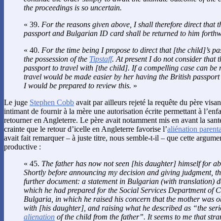
the proceedings is so uncertain.
« 39.
For the reasons given above, I shall therefore direct that t
passport and Bulgarian ID card shall be returned to him forthw
« 40.
For the time being I propose to direct that [the child]’s p
the possession of the
Tipstaff
. At present I do not consider that 
passport to travel with [the child]. If a compelling case can be 
travel would be made easier by her having the British passport 
I would be prepared to review this.
»
Le juge
Stephen Cobb
avait par ailleurs rejeté la requête du père visa
intimant de fournir à la mère une autorisation écrite permettant à l’enfa
retourner en Angleterre. Le père avait notamment mis en avant la santé f
crainte que le retour d’icelle en Angleterre favorise l’
aliénation parent
avait fait remarquer – à juste titre, nous semble-t-il – que cette argumen
productive :
« 45.
The father has now not seen [his daughter] himself for a
Shortly before announcing my decision and giving judgment, the
further document: a statement in Bulgarian (with translation)
which he had prepared for the Social Services Department of Ch
Bulgaria, in which he raised his concern that the mother was ob
with [his daughter], and raising what he described as “the seri
alienation
of the child from the father”. It seems to me that str