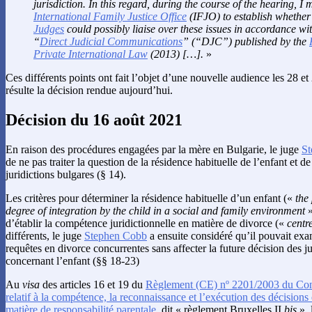
jurisdiction. In this regard, during the course of the hearing, I
International Family Justice Office
(IFJO) to establish whethe
Judges
could possibly liaise over these issues in accordance wi
“
Direct Judicial Communications
” (“DJC”) published by the
Private International Law
(2013) […].
»
Ces différents points ont fait l’objet d’une nouvelle audience les 28 et 
résulte la décision rendue aujourd’hui.
Décision du 16 août 2021
En raison des procédures engagées par la mère en Bulgarie, le juge
St
de ne pas traiter la question de la résidence habituelle de l’enfant et de
juridictions bulgares (§ 14).
Les critères pour déterminer la résidence habituelle d’un enfant («
the
degree of integration by the child in a social and family environment
»
d’établir la compétence juridictionnelle en matière de divorce («
centre
différents, le juge
Stephen Cobb
a ensuite considéré qu’il pouvait exa
requêtes en divorce concurrentes sans affecter la future décision des ju
concernant l’enfant (§§ 18-23)
Au
visa
des articles 16 et 19 du
Règlement (CE) nº 2201/2003 du Con
relatif à la compétence, la reconnaissance et l’exécution des décisions
matière de responsabilité parentale
, dit « règlement Bruxelles II
bis
», 