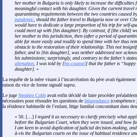
her mother in Bulgaria is only likely to increase the difficulties 
meaningful contact with his daughter. Given the current travel r
quarantining requirements between the two countries caused b
pandemic
, should the father travel to Bulgaria now or over Ch
would have to dedicate a large proportion of his trip for self-q
could meet up with [his daughter]. By contrast, if [the child] w
her mother to this jurisdiction, then (after a period of quarant
able far more easily and readily to spend time with her thus re
obstacle to the restoration of their relationship. This not insignif
father, and to [his daughter], was neither addressed nor ackn
his submissions; surprisingly, and contrary to the father’s stat
alienation
, I was told by [
his counsel
] that the father is “happy 
daughter].
»
La requête de la mère visant à l’incarcération du père avait également
raison du vice de forme signalé
supra
.
Le juge
Stephen Cobb
avait enfin décidé de faire procéder préalableme
nécessaires pour résoudre les questions de
litispendance
(compétence ju
la résidence habituelle de l’enfant, litige familial concomitant dans deu
« 50. […]
I regard it as necessary to clarify precisely what app
before the Bulgarian Court, when they were issued, and how fa
I am keen to avoid duplication of judicial decision-making, and 
à-vis the Bulgarian courts on the issue of habitual residence a