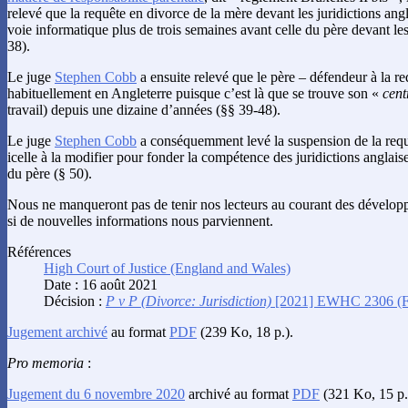
relevé que la requête en divorce de la mère devant les juridictions angl
voie informatique plus de trois semaines avant celle du père devant les
38).
Le juge
Stephen Cobb
a ensuite relevé que le père – défendeur à la re
habituellement en Angleterre puisque c’est là que se trouve son «
cent
travail) depuis une dizaine d’années (§§ 39-48).
Le juge
Stephen Cobb
a conséquemment levé la suspension de la requê
icelle à la modifier pour fonder la compétence des juridictions anglaise
du père (§ 50).
Nous ne manqueront pas de tenir nos lecteurs au courant des développe
si de nouvelles informations nous parviennent.
Références
High Court of Justice (England and Wales)
Date : 16 août 2021
Décision :
P v P (Divorce: Jurisdiction)
[2021] EWHC 2306 (
Jugement archivé
au format
PDF
(239 Ko, 18 p.).
Pro memoria
:
Jugement du 6 novembre 2020
archivé au format
PDF
(321 Ko, 15 p.