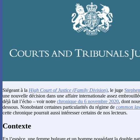
Siégeant à la
High Court of Justice (Family Division)
, le juge
Stephe
une nouvelle décision dans une affaire internationale assez embrouil
déjà fait l’écho – voir notre
chronique du 6 novembre 2020
, dont nous
dessous. Nonobstant certaines particularités du régime de
common la
cette chronique pourrait aussi intéresser certains de nos lecteurs.
Contexte
En l’espèce, une femme bulgare et un homme possédant la double natio