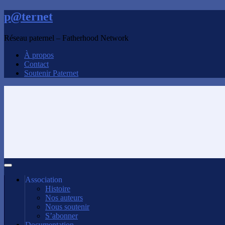
p@ternet
Réseau paternel – Fatherhood Network
À propos
Contact
Soutenir Paternet
Association
Histoire
Nos auteurs
Nous soutenir
S’abonner
Documentation