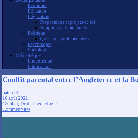
Économie
Éducation
Législation
Propositions et projets de loi
Rapports parlementaires
Politique
Questions parlementaires
Psychologie
Sociologie
Médiathèque
Photothèque
Publications
Conflit parental entre l’Angleterre et la B
paternet
16 août 2021
Combat
,
Droit
,
Psychologie
Commentaires