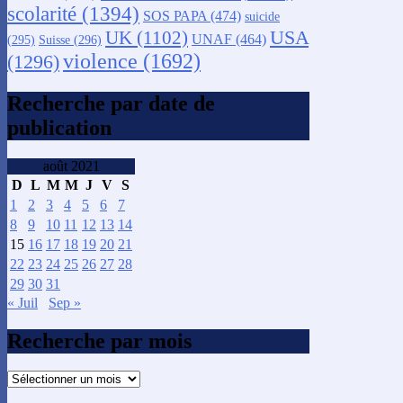
scolarité
(1394)
SOS PAPA
(474)
suicide
USA
UK
(1102)
UNAF
(464)
(295)
Suisse
(296)
violence
(1692)
(1296)
Recherche par date de
publication
août 2021
D
L
M
M
J
V
S
1
2
3
4
5
6
7
8
9
10
11
12
13
14
15
16
17
18
19
20
21
22
23
24
25
26
27
28
29
30
31
« Juil
Sep »
Recherche par mois
Recherche
par