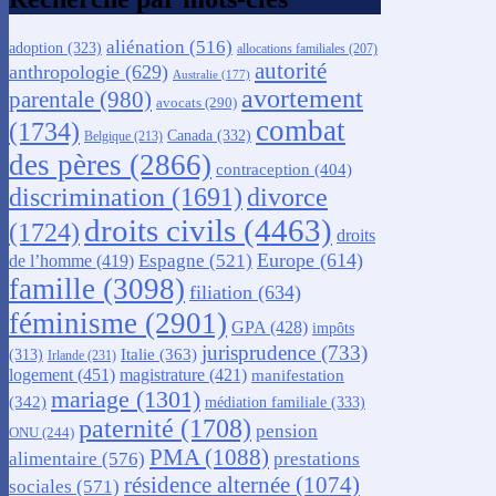
aliénation
(516)
adoption
(323)
allocations familiales
(207)
autorité
anthropologie
(629)
Australie
(177)
avortement
parentale
(980)
avocats
(290)
combat
(1734)
Canada
(332)
Belgique
(213)
des pères
(2866)
contraception
(404)
discrimination
(1691)
divorce
droits civils
(4463)
(1724)
droits
Europe
(614)
Espagne
(521)
de l’homme
(419)
famille
(3098)
filiation
(634)
féminisme
(2901)
GPA
(428)
impôts
jurisprudence
(733)
Italie
(363)
(313)
Irlande
(231)
logement
(451)
magistrature
(421)
manifestation
mariage
(1301)
(342)
médiation familiale
(333)
paternité
(1708)
pension
ONU
(244)
PMA
(1088)
alimentaire
(576)
prestations
résidence alternée
(1074)
sociales
(571)