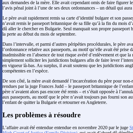
aux demandes de la mère. Elle avait cependant omis de faire figurer l
l’avis pénal joint à l’une de ses deux ordonnances – un détail qui aura
Le père avait rapidement remis sa carte d’identité bulgare et son passe
n’avait remis le passeport britannique de sa fille qu’à la fin du mois d’
dû aller le chercher en Bulgarie. Seul manquait son propre passeport bu
la perte au début du mois de septembre.
Dans l’intervalle, et parmi d’autres péripéties procédurales, le père a
l’ordonnance relative aux passeports, au motif qu’elle avait été prise d
inadmissible en l’absence de tout risque avéré d’enlèvement et que la
simplement solliciter les juridictions bulgares afin de faire lever l’interd
en vigueur là-bas. Au surplus, il avait soutenu que les juridictions angl
compétentes en l’espèce.
De son côté, la mère avait demandé l’incarcération du père pour non
rendues par la juge Frances Judd – le passeport britannique de l’enfant
père n’avaient alors pas encore été remis – et s’était opposée à l’annu
aux passeports, au motif que le père n’avait toujours pas fourni son aut
l’enfant de quitter la Bulgarie et retourner en Angleterre.
Les problèmes à résoudre
L’affaire avait été entendue entendue en novembre 2020 par le juge
S
High Court of Justice (Family Division)
, qui avait d’abord dû démêler