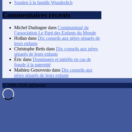
Soutien à la famille Wunderlich
Commentaires récents
Michel Dudragne
dans
Communiqué de
l’association Le Parti des Enfants du Monde
Hollan
dans
Dix conseils aux pères séparés de
leurs enfants
Christophe Betis
dans
Dix conseils aux pères
séparés de leurs enfants
Éric
dans
Dommages et intérêts en cas de
fraude à la paternité
Mathieu Genovesio
dans
Dix conseils aux
pères séparés de leurs enfants
© 1999-2026 p@ternet