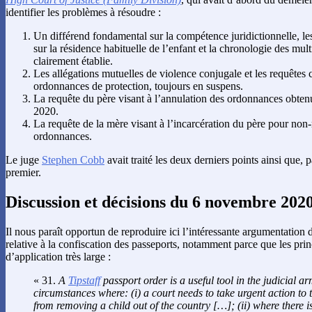
identifier les problèmes à résoudre :
Un différend fondamental sur la compétence juridictionnelle, les
sur la résidence habituelle de l’enfant et la chronologie des mul
clairement établie.
Les allégations mutuelles de violence conjugale et les requêtes 
ordonnances de protection, toujours en suspens.
La requête du père visant à l’annulation des ordonnances obten
2020.
La requête de la mère visant à l’incarcération du père pour non
ordonnances.
Le juge
Stephen Cobb
avait traité les deux derniers points ainsi que, p
premier.
Discussion et décisions du 6 novembre 202
Il nous paraît opportun de reproduire ici l’intéressante argumentation
relative à la confiscation des passeports, notamment parce que les pri
d’application très large :
« 31.
A
Tipstaff
passport order is a useful tool in the judicial ar
circumstances where: (i) a court needs to take urgent action to t
from removing a child out of the country […]; (ii) where there is