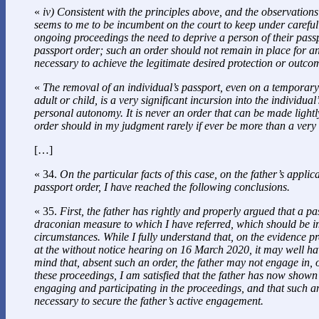
«
iv) Consistent with the principles above, and the observations 
seems to me to be incumbent on the court to keep under careful
ongoing proceedings the need to deprive a person of their pass
passport order; such an order should not remain in place for an
necessary to achieve the legitimate desired protection or outco
«
The removal of an individual’s passport, even on a temporary 
adult or child, is a very significant incursion into the individua
personal autonomy. It is never an order that can be made light
order should in my judgment rarely if ever be more than a ver
[…]
« 34.
On the particular facts of this case, on the father’s applic
passport order, I have reached the following conclusions.
« 35.
First, the father has rightly and properly argued that a pa
draconian measure to which I have referred, which should be i
circumstances. While I fully understand that, on the evidence p
at the without notice hearing on 16 March 2020, it may well ha
mind that, absent such an order, the father may not engage in, o
these proceedings, I am satisfied that the father has now shown 
engaging and participating in the proceedings, and that such a
necessary to secure the father’s active engagement.