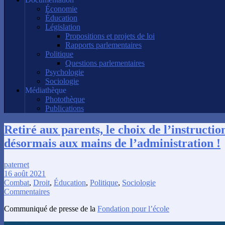
Économie
Éducation
Législation
Propositions et projets de loi
Rapports parlementaires
Politique
Questions parlementaires
Psychologie
Sociologie
Médiathèque
Photothèque
Publications
Retiré aux parents, le choix de l’instructio
désormais aux mains de l’administration !
paternet
16 août 2021
Combat
,
Droit
,
Éducation
,
Politique
,
Sociologie
Commentaires
Communiqué de presse de la
Fondation pour l’école