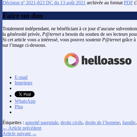
Décision nº 2021-823 DC du 13 août 2021
archivée au format
PDF
(
Faire un don
Totalement indépendant, ne bénéficiant à ce jour d’aucune subvention
la générosité privée,
P@ternet
a besoin du soutien de ses lecteurs pour
Si cet article vous a intéressé, vous pouvez soutenir
P@ternet
grâce à 
sur l’image ci-dessous.
E-mail
Imprimer
WhatsApp
Plus
Étiquettes :
autorité parentale
,
droits civils
,
droits de l’homme
,
famille
← Article précédent
Article suivant →