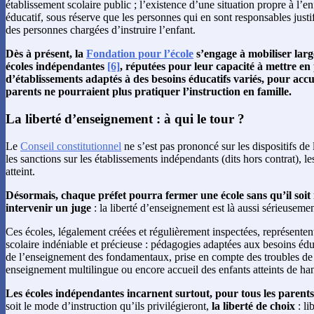
établissement scolaire public ; l’existence d’une situation propre à l’en
éducatif, sous réserve que les personnes qui en sont responsables justif
des personnes chargées d’instruire l’enfant.
Dès à présent, la
Fondation pour l’école
s’engage à mobiliser larg
écoles indépendantes
[6]
, réputées pour leur capacité à mettre en 
d’établissements adaptés à des besoins éducatifs variés, pour accuei
parents ne pourraient plus pratiquer l’instruction en famille.
La liberté d’enseignement : à qui le tour ?
Le
Conseil constitutionnel
ne s’est pas prononcé sur les dispositifs de l
les sanctions sur les établissements indépendants (dits hors contrat), l
atteint.
Désormais, chaque préfet pourra fermer une école sans qu’il soit 
intervenir un juge
: la liberté d’enseignement est là aussi sérieusem
Ces écoles, légalement créées et régulièrement inspectées, représenten
scolaire indéniable et précieuse : pédagogies adaptées aux besoins édu
de l’enseignement des fondamentaux, prise en compte des troubles de 
enseignement multilingue ou encore accueil des enfants atteints de ha
Les écoles indépendantes incarnent surtout, pour tous les parent
soit le mode d’instruction qu’ils privilégieront,
la liberté de choix
: li