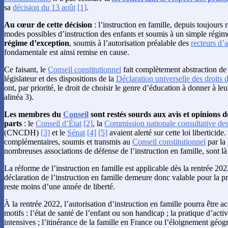
sa
décision du 13 août
[1]
.
Au cœur de cette décision
: l’instruction en famille, depuis toujou
modes possibles d’instruction des enfants et soumis à un simple régime
régime d’exception
, soumis à l’autorisation préalable des
recteurs d’
fondamentale est ainsi remise en cause.
Ce faisant, le
Conseil constitutionnel
fait complètement abstraction de 
législateur et des dispositions de la
Déclaration universelle des droits
ont, par priorité, le droit de choisir le genre d’éducation à donner à leur
alinéa 3).
Les membres du
Conseil
sont restés sourds aux avis et opinions d
parts
: le
Conseil d’État
[2]
, la
Commission nationale consultative de
(CNCDH)
[3]
et le
Sénat
[4]
[5]
avaient alerté sur cette loi liberticid
complémentaires, soumis et transmis au
Conseil constitutionnel
par la
nombreuses associations de défense de l’instruction en famille, sont là 
La réforme de l’instruction en famille est applicable dès la rentrée 202
déclaration de l’instruction en famille demeure donc valable pour la pr
reste moins d’une année de liberté.
À la rentrée 2022, l’autorisation d’instruction en famille pourra être a
motifs : l’état de santé de l’enfant ou son handicap ; la pratique d’activ
intensives ; l’itinérance de la famille en France ou l’éloignement géog