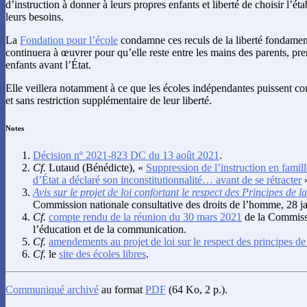
d’instruction à donner à leurs propres enfants et liberté de choisir l’ét
leurs besoins.
La
Fondation pour l’école
condamne ces reculs de la liberté fondamen
continuera à œuvrer pour qu’elle reste entre les mains des parents, pr
enfants avant l’État.
Elle veillera notamment à ce que les écoles indépendantes puissent co
et sans restriction supplémentaire de leur liberté.
Notes
Décision nº 2021-823 DC du 13 août 2021
.
Cf.
Lutaud
(Bénédicte), «
Suppression de l’instruction en famil
d’État a déclaré son inconstitutionnalité… avant de se rétracter
Avis sur le projet de loi confortant le respect des Principes de 
Commission nationale consultative des droits de l’homme, 28 j
Cf.
compte rendu de la réunion du 30 mars 2021
de la Commissi
l’éducation et de la communication.
Cf.
amendements au projet de loi sur le respect des principes d
Cf.
le
site des écoles libres
.
Communiqué archivé
au format
PDF
(64 Ko, 2 p.).