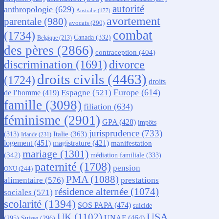
autorité
anthropologie
(629)
Australie
(177)
avortement
parentale
(980)
avocats
(290)
combat
(1734)
Canada
(332)
Belgique
(213)
des pères
(2866)
contraception
(404)
discrimination
(1691)
divorce
droits civils
(4463)
(1724)
droits
Europe
(614)
Espagne
(521)
de l’homme
(419)
famille
(3098)
filiation
(634)
féminisme
(2901)
GPA
(428)
impôts
jurisprudence
(733)
Italie
(363)
(313)
Irlande
(231)
logement
(451)
magistrature
(421)
manifestation
mariage
(1301)
(342)
médiation familiale
(333)
paternité
(1708)
pension
ONU
(244)
PMA
(1088)
alimentaire
(576)
prestations
résidence alternée
(1074)
sociales
(571)
scolarité
(1394)
SOS PAPA
(474)
suicide
USA
UK
(1102)
UNAF
(464)
(295)
Suisse
(296)