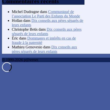
Commentaires récents
Michel Dudragne
dans
Communiqué de
l’association Le Parti des Enfants du Monde
Hollan
dans
Dix conseils aux pères séparés de
leurs enfants
Christophe Betis
dans
Dix conseils aux pères
séparés de leurs enfants
Éric
dans
Dommages et intérêts en cas de
fraude à la paternité
Mathieu Genovesio
dans
Dix conseils aux
pères séparés de leurs enfants
© 1999-2026 p@ternet