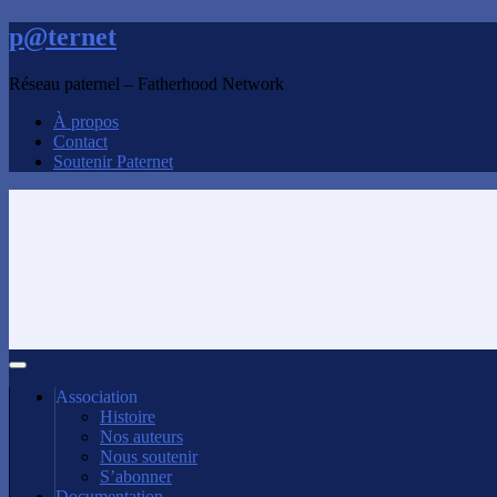
p@ternet
Réseau paternel – Fatherhood Network
À propos
Contact
Soutenir Paternet
Association
Histoire
Nos auteurs
Nous soutenir
S’abonner
Documentation