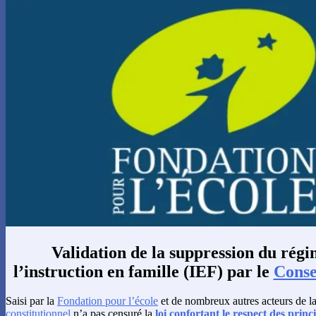
Validation de la suppression du régi
l’instruction en famille (IEF) par le
Conse
Saisi par la
Fondation pour l’école
et de nombreux autres acteurs de la 
constitutionnel
n’a pas censuré la
loi confortant le respect des prin