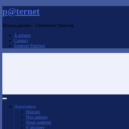
p@ternet
Réseau paternel – Fatherhood Network
À propos
Contact
Soutenir Paternet
Association
Histoire
Nos auteurs
Nous soutenir
S’abonner