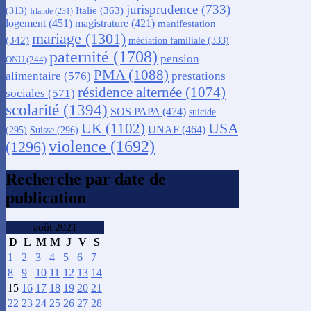
jurisprudence
(733)
Italie
(363)
(313)
Irlande
(231)
logement
(451)
magistrature
(421)
manifestation
mariage
(1301)
(342)
médiation familiale
(333)
paternité
(1708)
pension
ONU
(244)
PMA
(1088)
alimentaire
(576)
prestations
résidence alternée
(1074)
sociales
(571)
scolarité
(1394)
SOS PAPA
(474)
suicide
USA
UK
(1102)
UNAF
(464)
(295)
Suisse
(296)
violence
(1692)
(1296)
Recherche par date de
publication
août 2021
D
L
M
M
J
V
S
1
2
3
4
5
6
7
8
9
10
11
12
13
14
15
16
17
18
19
20
21
22
23
24
25
26
27
28