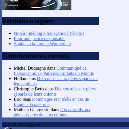
Pétitions à signer
Non à l’idéologie transgenre à l’école !
Pour une justice responsable
Soutien à la famille Wunderlich
Commentaires récents
Michel Dudragne
dans
Communiqué de
l’association Le Parti des Enfants du Monde
Hollan
dans
Dix conseils aux pères séparés de
leurs enfants
Christophe Betis
dans
Dix conseils aux pères
séparés de leurs enfants
Éric
dans
Dommages et intérêts en cas de
fraude à la paternité
Mathieu Genovesio
dans
Dix conseils aux
pères séparés de leurs enfants
© 1999-2026 p@ternet