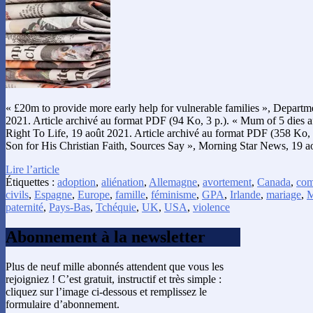
« £20m to provide more early help for vulnerable families », Departm
2021. Article archivé au format PDF (94 Ko, 3 p.). « Mum of 5 dies aft
Right To Life, 19 août 2021. Article archivé au format PDF (358 Ko, 
Son for His Christian Faith, Sources Say », Morning Star News, 19 a
Lire l’article
Étiquettes :
adoption
,
aliénation
,
Allemagne
,
avortement
,
Canada
,
com
civils
,
Espagne
,
Europe
,
famille
,
féminisme
,
GPA
,
Irlande
,
mariage
,
M
paternité
,
Pays-Bas
,
Tchéquie
,
UK
,
USA
,
violence
Abonnement à la newsletter
Plus de neuf mille abonnés attendent que vous les
rejoigniez ! C’est gratuit, instructif et très simple :
cliquez sur l’image ci-dessous et remplissez le
formulaire d’abonnement.