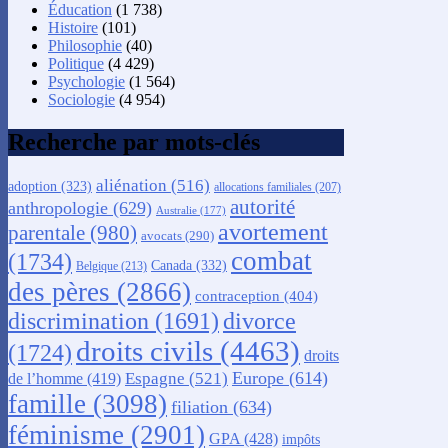
Éducation
(1 738)
Histoire
(101)
Philosophie
(40)
Politique
(4 429)
Psychologie
(1 564)
Sociologie
(4 954)
Recherche par mots-clés
aliénation
(516)
adoption
(323)
allocations familiales
(207)
autorité
anthropologie
(629)
Australie
(177)
avortement
parentale
(980)
avocats
(290)
combat
(1734)
Canada
(332)
Belgique
(213)
des pères
(2866)
contraception
(404)
discrimination
(1691)
divorce
droits civils
(4463)
(1724)
droits
Europe
(614)
Espagne
(521)
de l’homme
(419)
famille
(3098)
filiation
(634)
féminisme
(2901)
GPA
(428)
impôts