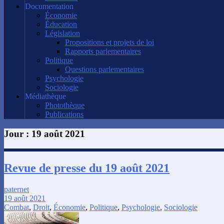
Documentation
Économie
Éducation
Législation
Propositions et projets de loi
Rapports parlementaires
Politique
Questions parlementaires
Psychologie
Sociologie
Médiathèque
Photothèque
Publications
Jour :
19 août 2021
Revue de presse du 19 août 2021
paternet
19 août 2021
Combat
,
Droit
,
Économie
,
Politique
,
Psychologie
,
Sociologie