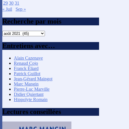
29
30
31
« Juil
Sep »
Recherche par mois
Recherche
par
mois
Entretiens avec…
Alain Cazenave
Renaud Cojo
Franck Éliard
Patrick Guillot
Jean-Gérard Maingot
Marc Mangin
Pierre-Luc Marville
Didier Quiertant
Hippolyte Romain
Lectures conseillées