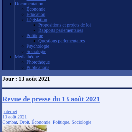
Documentation
Économie
Éducation
Législation
Propositions et projets de loi
Rapports parlementaires
Politique
Questions parlementaires
Psychologie
Sociologie
Médiathèque
Photothèque
Publications
Jour :
13 août 2021
Revue de presse du 13 août 2021
paternet
13 août 2021
Combat
,
Droit
,
Économie
,
Politique
,
Sociologie