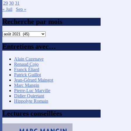
29
30
31
« Juil
Sep »
Recherche par mois
Recherche
par
mois
Entretiens avec…
Alain Cazenave
Renaud Cojo
Franck Éliard
Patrick Guillot
Jean-Gérard Maingot
Marc Mangin
Pierre-Luc Marville
Didier Quiertant
Hippolyte Romain
Lectures conseillées