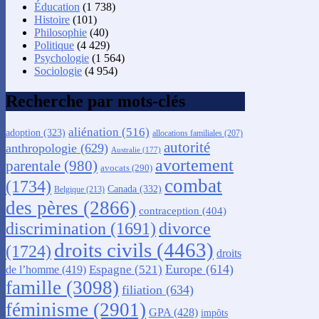
Éducation
(1 738)
Histoire
(101)
Philosophie
(40)
Politique
(4 429)
Psychologie
(1 564)
Sociologie
(4 954)
Recherche par mots-clés
aliénation
(516)
adoption
(323)
allocations familiales
(207)
autorité
anthropologie
(629)
Australie
(177)
avortement
parentale
(980)
avocats
(290)
combat
(1734)
Canada
(332)
Belgique
(213)
des pères
(2866)
contraception
(404)
discrimination
(1691)
divorce
droits civils
(4463)
(1724)
droits
Europe
(614)
Espagne
(521)
de l’homme
(419)
famille
(3098)
filiation
(634)
féminisme
(2901)
GPA
(428)
impôts