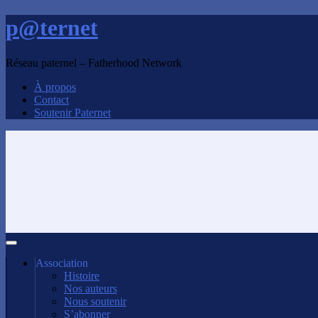
p@ternet
Réseau paternel – Fatherhood Network
À propos
Contact
Soutenir Paternet
Association
Histoire
Nos auteurs
Nous soutenir
S’abonner