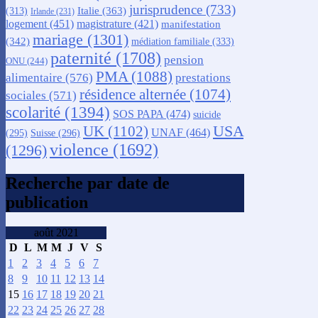
jurisprudence
(733)
Italie
(363)
(313)
Irlande
(231)
logement
(451)
magistrature
(421)
manifestation
mariage
(1301)
(342)
médiation familiale
(333)
paternité
(1708)
pension
ONU
(244)
PMA
(1088)
alimentaire
(576)
prestations
résidence alternée
(1074)
sociales
(571)
scolarité
(1394)
SOS PAPA
(474)
suicide
USA
UK
(1102)
UNAF
(464)
(295)
Suisse
(296)
violence
(1692)
(1296)
Recherche par date de
publication
août 2021
D
L
M
M
J
V
S
1
2
3
4
5
6
7
8
9
10
11
12
13
14
15
16
17
18
19
20
21
22
23
24
25
26
27
28