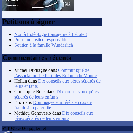
Pétitions à signer
Non à l’idéologie transgenre à l’école !
Pour une justice responsable
Soutien à la famille Wunderlich
Commentaires récents
Michel Dudragne
dans
Communiqué de
l’association Le Parti des Enfants du Monde
Hollan
dans
Dix conseils aux pères séparés de
leurs enfants
Christophe Betis
dans
Dix conseils aux pères
séparés de leurs enfants
Éric
dans
Dommages et intérêts en cas de
fraude à la paternité
Mathieu Genovesio
dans
Dix conseils aux
pères séparés de leurs enfants
© 1999-2026 p@ternet