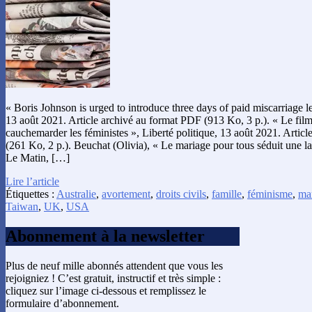
« Boris Johnson is urged to introduce three days of paid miscarriage 
13 août 2021. Article archivé au format PDF (913 Ko, 3 p.). « Le fil
cauchemarder les féministes », Liberté politique, 13 août 2021. Artic
(261 Ko, 2 p.). Beuchat (Olivia), « Le mariage pour tous séduit une la
Le Matin, […]
Lire l’article
Étiquettes :
Australie
,
avortement
,
droits civils
,
famille
,
féminisme
,
ma
Taiwan
,
UK
,
USA
Abonnement à la newsletter
Plus de neuf mille abonnés attendent que vous les
rejoigniez ! C’est gratuit, instructif et très simple :
cliquez sur l’image ci-dessous et remplissez le
formulaire d’abonnement.