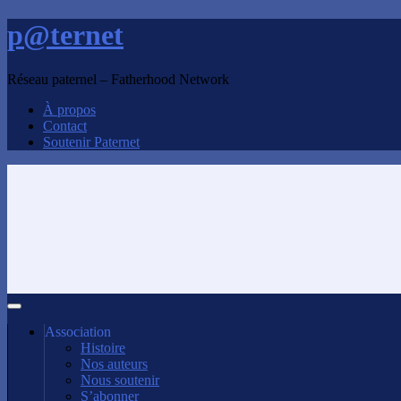
p@ternet
Réseau paternel – Fatherhood Network
À propos
Contact
Soutenir Paternet
Association
Histoire
Nos auteurs
Nous soutenir
S’abonner