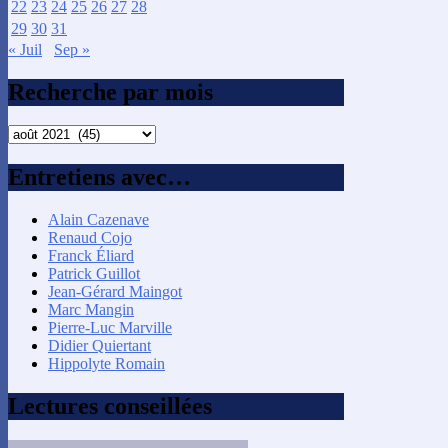
22
23
24
25
26
27
28
29
30
31
« Juil
Sep »
Recherche par mois
Recherche
par
mois
Entretiens avec…
Alain Cazenave
Renaud Cojo
Franck Éliard
Patrick Guillot
Jean-Gérard Maingot
Marc Mangin
Pierre-Luc Marville
Didier Quiertant
Hippolyte Romain
Lectures conseillées