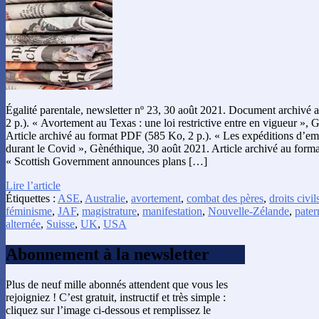
Égalité parentale, newsletter nº 23, 30 août 2021. Document archivé
2 p.). « Avortement au Texas : une loi restrictive entre en vigueur »,
Article archivé au format PDF (585 Ko, 2 p.). « Les expéditions d’emb
durant le Covid », Gènéthique, 30 août 2021. Article archivé au form
« Scottish Government announces plans […]
Lire l’article
Étiquettes :
ASE
,
Australie
,
avortement
,
combat des pères
,
droits civil
féminisme
,
JAF
,
magistrature
,
manifestation
,
Nouvelle-Zélande
,
pater
alternée
,
Suisse
,
UK
,
USA
Abonnement à la newsletter
Plus de neuf mille abonnés attendent que vous les
rejoigniez ! C’est gratuit, instructif et très simple :
cliquez sur l’image ci-dessous et remplissez le