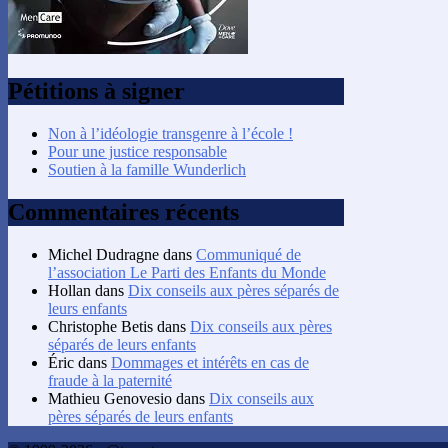
Pétitions à signer
Non à l’idéologie transgenre à l’école !
Pour une justice responsable
Soutien à la famille Wunderlich
Commentaires récents
Michel Dudragne
dans
Communiqué de
l’association Le Parti des Enfants du Monde
Hollan
dans
Dix conseils aux pères séparés de
leurs enfants
Christophe Betis
dans
Dix conseils aux pères
séparés de leurs enfants
Éric
dans
Dommages et intérêts en cas de
fraude à la paternité
Mathieu Genovesio
dans
Dix conseils aux
pères séparés de leurs enfants