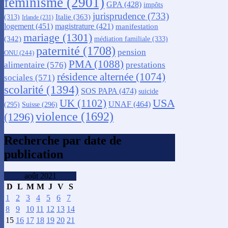
féminisme
(2901)
GPA
(428)
impôts
jurisprudence
(733)
Italie
(363)
(313)
Irlande
(231)
logement
(451)
magistrature
(421)
manifestation
mariage
(1301)
(342)
médiation familiale
(333)
paternité
(1708)
pension
ONU
(244)
PMA
(1088)
alimentaire
(576)
prestations
résidence alternée
(1074)
sociales
(571)
scolarité
(1394)
SOS PAPA
(474)
suicide
USA
UK
(1102)
UNAF
(464)
(295)
Suisse
(296)
violence
(1692)
(1296)
Recherche par date de
publication
août 2021
D
L
M
M
J
V
S
1
2
3
4
5
6
7
8
9
10
11
12
13
14
15
16
17
18
19
20
21