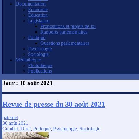
Documentation
Économie
Éducation
Législation
Propositions et projets de loi
Rapports parlementaires
Politique
Questions parlementaires
Psychologie
Sociologie
Médiathèque
Photothèque
Publications
Jour :
30 août 2021
Revue de presse du 30 août 2021
paternet
30 août 2021
Combat
,
Droit
,
Politique
,
Psychologie
,
Sociologie