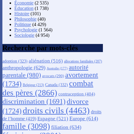
Économie
(2 535)
Éducation
(1 738)
Histoire
(101)
Philosophie
(40)
Politique
(4 429)
Psychologie
(1 564)
Sociologie
(4 954)
Recherche par mots-clés
aliénation
(516)
adoption
(323)
allocations familiales
(207)
autorité
anthropologie
(629)
Australie
(177)
avortement
parentale
(980)
avocats
(290)
combat
(1734)
Canada
(332)
Belgique
(213)
des pères
(2866)
contraception
(404)
discrimination
(1691)
divorce
droits civils
(4463)
(1724)
droits
Europe
(614)
Espagne
(521)
de l’homme
(419)
famille
(3098)
filiation
(634)