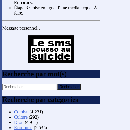
En cours.
Étape 3 : mise en ligne d’une médiathèque. À
faire.
Message personnel…
Recherche par mot(s)
Rechercher :
Recherche par catégories
Combat
(4 231)
Culture
(292)
Droit
(4 911)
Économie
(2 535)