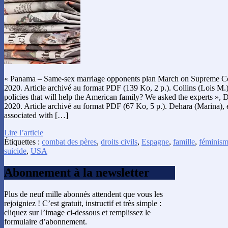
« Panama – Same-sex marriage opponents plan March on Supreme 
2020. Article archivé au format PDF (139 Ko, 2 p.). Collins (Lois M.
policies that will help the American family? We asked the experts », 
2020. Article archivé au format PDF (67 Ko, 5 p.). Dehara (Marina), et
associated with […]
Lire l’article
Étiquettes :
combat des pères
,
droits civils
,
Espagne
,
famille
,
féminis
suicide
,
USA
Abonnement à la newsletter
Plus de neuf mille abonnés attendent que vous les
rejoigniez ! C’est gratuit, instructif et très simple :
cliquez sur l’image ci-dessous et remplissez le
formulaire d’abonnement.