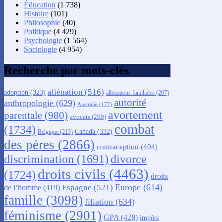
Éducation
(1 738)
Histoire
(101)
Philosophie
(40)
Politique
(4 429)
Psychologie
(1 564)
Sociologie
(4 954)
Recherche par mots-clés
aliénation
(516)
adoption
(323)
allocations familiales
(207)
autorité
anthropologie
(629)
Australie
(177)
avortement
parentale
(980)
avocats
(290)
combat
(1734)
Canada
(332)
Belgique
(213)
des pères
(2866)
contraception
(404)
discrimination
(1691)
divorce
droits civils
(4463)
(1724)
droits
Europe
(614)
Espagne
(521)
de l’homme
(419)
famille
(3098)
filiation
(634)
féminisme
(2901)
GPA
(428)
impôts