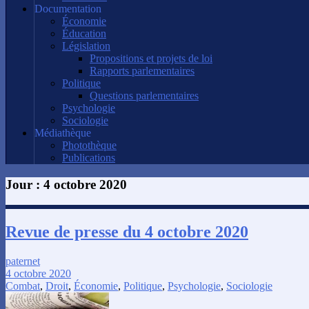
Documentation
Économie
Éducation
Législation
Propositions et projets de loi
Rapports parlementaires
Politique
Questions parlementaires
Psychologie
Sociologie
Médiathèque
Photothèque
Publications
Jour :
4 octobre 2020
Revue de presse du 4 octobre 2020
paternet
4 octobre 2020
Combat
,
Droit
,
Économie
,
Politique
,
Psychologie
,
Sociologie