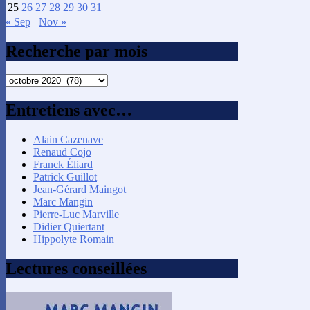
25
26
27
28
29
30
31
« Sep
Nov »
Recherche par mois
Recherche
par
mois
Entretiens avec…
Alain Cazenave
Renaud Cojo
Franck Éliard
Patrick Guillot
Jean-Gérard Maingot
Marc Mangin
Pierre-Luc Marville
Didier Quiertant
Hippolyte Romain
Lectures conseillées