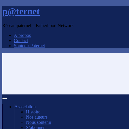
p@ternet
Réseau paternel – Fatherhood Network
À propos
Contact
Soutenir Paternet
Association
Histoire
Nos auteurs
Nous soutenir
S’abonner