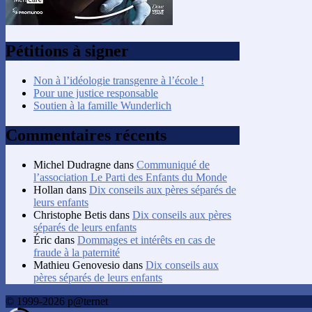
Pétitions à signer
Non à l’idéologie transgenre à l’école !
Pour une justice responsable
Soutien à la famille Wunderlich
Commentaires récents
Michel Dudragne
dans
Communiqué de
l’association Le Parti des Enfants du Monde
Hollan
dans
Dix conseils aux pères séparés de
leurs enfants
Christophe Betis
dans
Dix conseils aux pères
séparés de leurs enfants
Éric
dans
Dommages et intérêts en cas de
fraude à la paternité
Mathieu Genovesio
dans
Dix conseils aux
pères séparés de leurs enfants
© 1999-2026 p@ternet