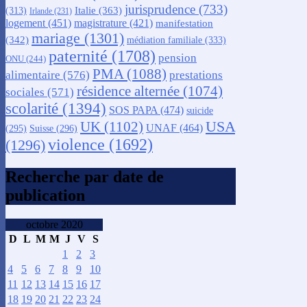
jurisprudence
(733)
Italie
(363)
(313)
Irlande
(231)
logement
(451)
magistrature
(421)
manifestation
mariage
(1301)
(342)
médiation familiale
(333)
paternité
(1708)
pension
ONU
(244)
PMA
(1088)
alimentaire
(576)
prestations
résidence alternée
(1074)
sociales
(571)
scolarité
(1394)
SOS PAPA
(474)
suicide
USA
UK
(1102)
UNAF
(464)
(295)
Suisse
(296)
violence
(1692)
(1296)
Recherche par date de
publication
octobre 2020
D
L
M
M
J
V
S
1
2
3
4
5
6
7
8
9
10
11
12
13
14
15
16
17
18
19
20
21
22
23
24