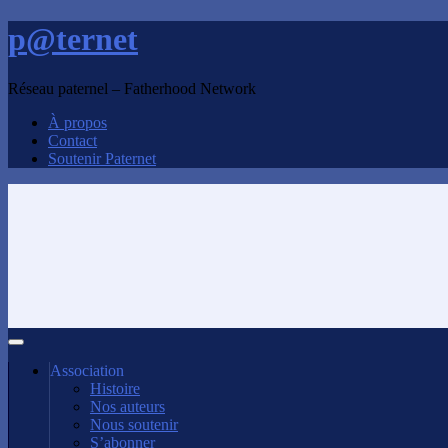
p@ternet
Réseau paternel – Fatherhood Network
À propos
Contact
Soutenir Paternet
Association
Histoire
Nos auteurs
Nous soutenir
S’abonner