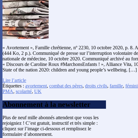
« Avortement », Famille chrétienne, nº 2230, 10 octobre 2020, p. 8. 
(444 Ko, 2 p.). Communiqué de presse sur l’interruption volontaire d
nationale de médecine, 10 octobre 2020. Communiqué archivé au for
« Discours de Caroline Roux #MarchonsEnfants ! », Alliance Vita, 10 
State of the nation 2020: children and young people’s wellbeing. […]
Lire l’article
Étiquettes :
avortement
,
combat des pères
,
droits civils
,
famille
,
fémin
PMA
,
scolarité
,
UK
Abonnement à la newsletter
Plus de neuf mille abonnés attendent que vous les
rejoigniez ! C’est gratuit, instructif et très simple :
cliquez sur l’image ci-dessous et remplissez le
formulaire d’abonnement.