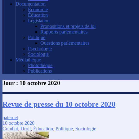
Documentation
Économie
Éducation
Législation
Propositions et projets de loi
Rapports parlementaires
Politique
Questions parlementaires
Psychologie
Sociologie
Médiathèque
Photothèque
Publications
Jour :
10 octobre 2020
Revue de presse du 10 octobre 2020
paternet
10 octobre 2020
Combat
,
Droit
,
Éducation
,
Politique
,
Sociologie