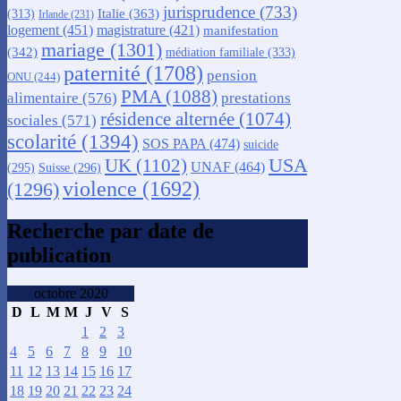
jurisprudence
(733)
Italie
(363)
(313)
Irlande
(231)
logement
(451)
magistrature
(421)
manifestation
mariage
(1301)
(342)
médiation familiale
(333)
paternité
(1708)
pension
ONU
(244)
PMA
(1088)
alimentaire
(576)
prestations
résidence alternée
(1074)
sociales
(571)
scolarité
(1394)
SOS PAPA
(474)
suicide
USA
UK
(1102)
UNAF
(464)
(295)
Suisse
(296)
violence
(1692)
(1296)
Recherche par date de
publication
octobre 2020
D
L
M
M
J
V
S
1
2
3
4
5
6
7
8
9
10
11
12
13
14
15
16
17
18
19
20
21
22
23
24