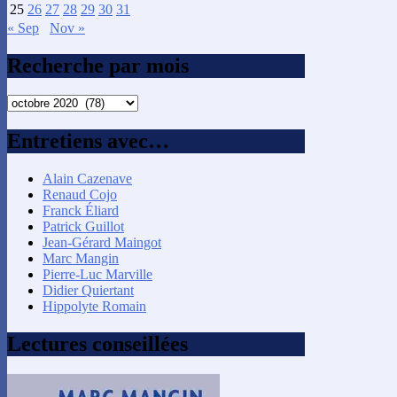
25
26
27
28
29
30
31
« Sep
Nov »
Recherche par mois
Recherche
par
mois
Entretiens avec…
Alain Cazenave
Renaud Cojo
Franck Éliard
Patrick Guillot
Jean-Gérard Maingot
Marc Mangin
Pierre-Luc Marville
Didier Quiertant
Hippolyte Romain
Lectures conseillées