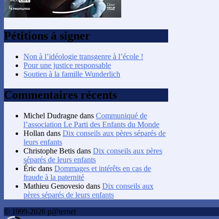
Pétitions à signer
Non à l’idéologie transgenre à l’école !
Pour une justice responsable
Soutien à la famille Wunderlich
Commentaires récents
Michel Dudragne
dans
Communiqué de
l’association Le Parti des Enfants du Monde
Hollan
dans
Dix conseils aux pères séparés de
leurs enfants
Christophe Betis
dans
Dix conseils aux pères
séparés de leurs enfants
Éric
dans
Dommages et intérêts en cas de
fraude à la paternité
Mathieu Genovesio
dans
Dix conseils aux
pères séparés de leurs enfants
© 1999-2026 p@ternet