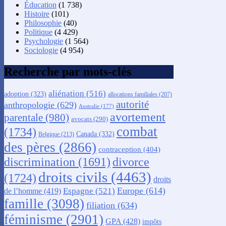
Éducation
(1 738)
Histoire
(101)
Philosophie
(40)
Politique
(4 429)
Psychologie
(1 564)
Sociologie
(4 954)
Recherche par mots-clés
aliénation
(516)
adoption
(323)
allocations familiales
(207)
autorité
anthropologie
(629)
Australie
(177)
avortement
parentale
(980)
avocats
(290)
combat
(1734)
Canada
(332)
Belgique
(213)
des pères
(2866)
contraception
(404)
discrimination
(1691)
divorce
droits civils
(4463)
(1724)
droits
Europe
(614)
Espagne
(521)
de l’homme
(419)
famille
(3098)
filiation
(634)
féminisme
(2901)
GPA
(428)
impôts