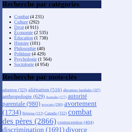
Recherche par catégories
Combat
(4 231)
Culture
(292)
Droit
(4 911)
Économie
(2 535)
Éducation
(1 738)
Histoire
(101)
Philosophie
(40)
Politique
(4 429)
Psychologie
(1 564)
Sociologie
(4 954)
Recherche par mots-clés
aliénation
(516)
adoption
(323)
allocations familiales
(207)
autorité
anthropologie
(629)
Australie
(177)
avortement
parentale
(980)
avocats
(290)
combat
(1734)
Canada
(332)
Belgique
(213)
des pères
(2866)
contraception
(404)
discrimination
(1691)
divorce