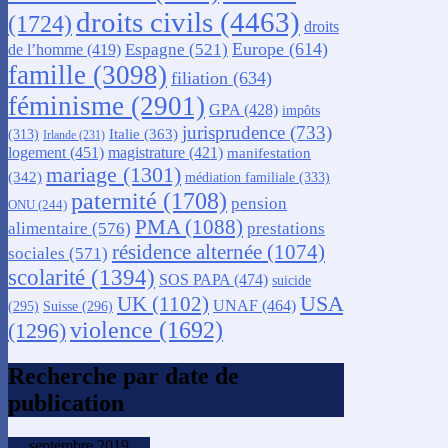
droits civils
(4463)
(1724)
droits
Europe
(614)
Espagne
(521)
de l’homme
(419)
famille
(3098)
filiation
(634)
féminisme
(2901)
GPA
(428)
impôts
jurisprudence
(733)
Italie
(363)
(313)
Irlande
(231)
logement
(451)
magistrature
(421)
manifestation
mariage
(1301)
(342)
médiation familiale
(333)
paternité
(1708)
pension
ONU
(244)
PMA
(1088)
alimentaire
(576)
prestations
résidence alternée
(1074)
sociales
(571)
scolarité
(1394)
SOS PAPA
(474)
suicide
USA
UK
(1102)
UNAF
(464)
(295)
Suisse
(296)
violence
(1692)
(1296)
Recherche par date de
publication
septembre 2019