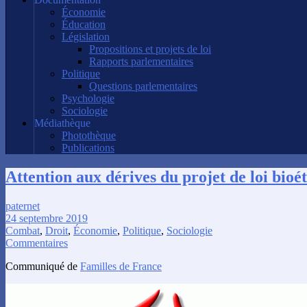
Économie
Éducation
Législation
Propositions et projets de loi
Rapports parlementaires
Politique
Questions parlementaires
Psychologie
Sociologie
Médiathèque
Photothèque
Publications
Attention aux dérives du projet de loi bioé
paternet
24 septembre 2019
Combat
,
Droit
,
Économie
,
Politique
,
Sociologie
Commentaires
Communiqué de
Familles de France