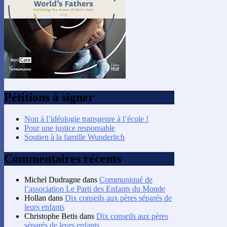
Pétitions à signer
Non à l’idéologie transgenre à l’école !
Pour une justice responsable
Soutien à la famille Wunderlich
Commentaires récents
Michel Dudragne
dans
Communiqué de
l’association Le Parti des Enfants du Monde
Hollan
dans
Dix conseils aux pères séparés de
leurs enfants
Christophe Betis
dans
Dix conseils aux pères
séparés de leurs enfants