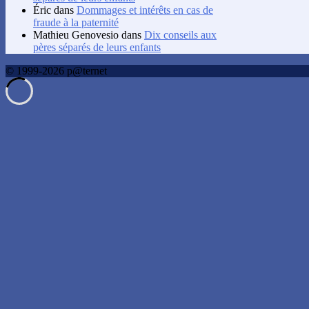
Éric
dans
Dommages et intérêts en cas de
fraude à la paternité
Mathieu Genovesio
dans
Dix conseils aux
pères séparés de leurs enfants
© 1999-2026 p@ternet