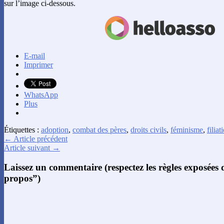
sur l’image ci-dessous.
E-mail
Imprimer
WhatsApp
Plus
Étiquettes :
adoption
,
combat des pères
,
droits civils
,
féminisme
,
filiat
← Article précédent
Article suivant →
Laissez un commentaire (respectez les règles exposées
propos”)