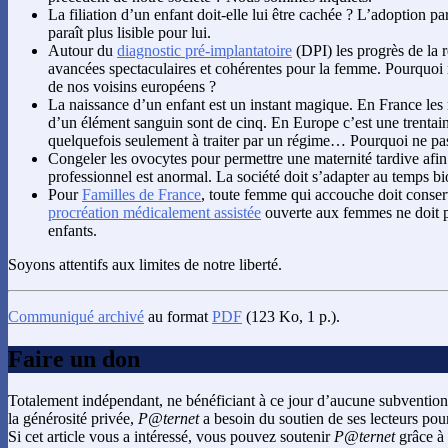
La filiation d’un enfant doit-elle lui être cachée ? L’adoption 
paraît plus lisible pour lui.
Autour du
diagnostic pré-implantatoire
(DPI) les progrès de la 
avancées spectaculaires et cohérentes pour la femme. Pourquoi n
de nos voisins européens ?
La naissance d’un enfant est un instant magique. En France les m
d’un élément sanguin sont de cinq. En Europe c’est une trentain
quelquefois seulement à traiter par un régime… Pourquoi ne pas
Congeler les ovocytes pour permettre une maternité tardive afin
professionnel est anormal. La société doit s’adapter au temps 
Pour
Familles de France
, toute femme qui accouche doit conser
procréation médicalement assistée
ouverte aux femmes ne doit p
enfants.
Soyons attentifs aux limites de notre liberté.
Communiqué archivé
au format
PDF
(123 Ko, 1 p.).
Faire un don
Totalement indépendant, ne bénéficiant à ce jour d’aucune subvention
la générosité privée,
P@ternet
a besoin du soutien de ses lecteurs pour
Si cet article vous a intéressé, vous pouvez soutenir
P@ternet
grâce à 