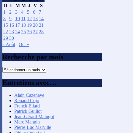
D
L
M
M
J
V
S
1
2
3
4
5
6
7
8
9
10
11
12
13
14
15
16
17
18
19
20
21
22
23
24
25
26
27
28
29
30
« Août
Oct »
Recherche par mois
Recherche
par
mois
Entretiens avec…
Alain Cazenave
Renaud Cojo
Franck Éliard
Patrick Guillot
Jean-Gérard Maingot
Marc Mangin
Pierre-Luc Marville
Didier Quiertant