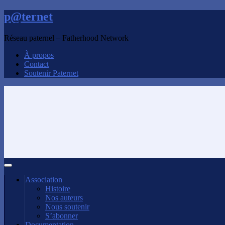
p@ternet
Réseau paternel – Fatherhood Network
À propos
Contact
Soutenir Paternet
Association
Histoire
Nos auteurs
Nous soutenir
S’abonner
Documentation