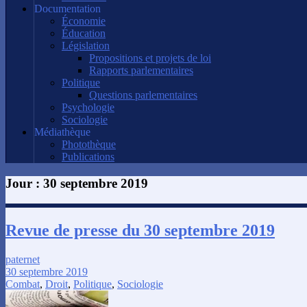
Documentation
Économie
Éducation
Législation
Propositions et projets de loi
Rapports parlementaires
Politique
Questions parlementaires
Psychologie
Sociologie
Médiathèque
Photothèque
Publications
Jour :
30 septembre 2019
Revue de presse du 30 septembre 2019
paternet
30 septembre 2019
Combat
,
Droit
,
Politique
,
Sociologie