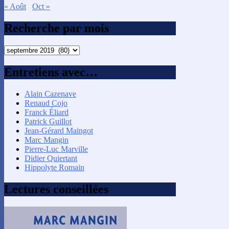
« Août
Oct »
Recherche par mois
Recherche
par
mois
Entretiens avec…
Alain Cazenave
Renaud Cojo
Franck Éliard
Patrick Guillot
Jean-Gérard Maingot
Marc Mangin
Pierre-Luc Marville
Didier Quiertant
Hippolyte Romain
Lectures conseillées