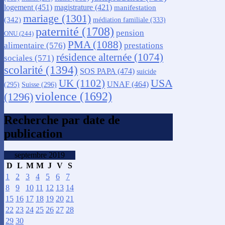
logement
(451)
magistrature
(421)
manifestation
mariage
(1301)
(342)
médiation familiale
(333)
paternité
(1708)
pension
ONU
(244)
PMA
(1088)
alimentaire
(576)
prestations
résidence alternée
(1074)
sociales
(571)
scolarité
(1394)
SOS PAPA
(474)
suicide
USA
UK
(1102)
UNAF
(464)
(295)
Suisse
(296)
violence
(1692)
(1296)
Recherche par date de
publication
septembre 2019
D
L
M
M
J
V
S
1
2
3
4
5
6
7
8
9
10
11
12
13
14
15
16
17
18
19
20
21
22
23
24
25
26
27
28
29
30