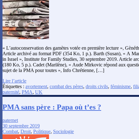
« L’autoconservation des gamètes votée en première lecture », Gènét
Article archivé au format PDF (354 Ko, 1 p.). Barth (Susan), « A M
in Israel », Institute for Family Studies, 30 septembre 2019. Article 
(180 Ko, 5 p.). Cadet (Marilène), « Aude Mirkovic répond aux questi
sujet de la PMA pour toutes », Info Chrétienne, […]
Lire l’article
Étiquettes :
avortement
,
combat des pères
,
droits civils
,
féminisme
,
fil
paternité
,
PMA
,
UK
PMA sans père : Papa où t’es ?
paternet
30 septembre 2019
Combat
,
Droit
,
Politique
,
Sociologie