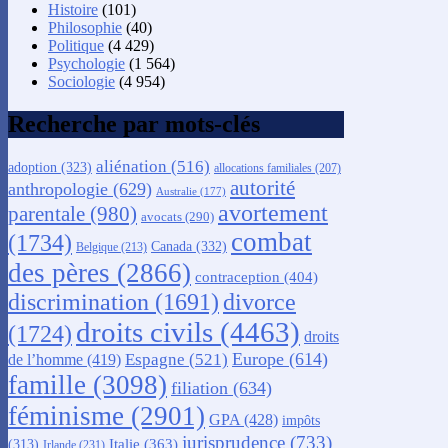
Histoire
(101)
Philosophie
(40)
Politique
(4 429)
Psychologie
(1 564)
Sociologie
(4 954)
Recherche par mots-clés
aliénation
(516)
adoption
(323)
allocations familiales
(207)
autorité
anthropologie
(629)
Australie
(177)
avortement
parentale
(980)
avocats
(290)
combat
(1734)
Canada
(332)
Belgique
(213)
des pères
(2866)
contraception
(404)
discrimination
(1691)
divorce
droits civils
(4463)
(1724)
droits
Europe
(614)
Espagne
(521)
de l’homme
(419)
famille
(3098)
filiation
(634)
féminisme
(2901)
GPA
(428)
impôts
jurisprudence
(733)
Italie
(363)
(313)
Irlande
(231)