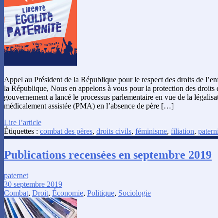
Appel au Président de la République pour le respect des droits de l’en
la République, Nous en appelons à vous pour la protection des droits d
gouvernement a lancé le processus parlementaire en vue de la légalisat
médicalement assistée (PMA) en l’absence de père […]
Lire l’article
Étiquettes :
combat des pères
,
droits civils
,
féminisme
,
filiation
,
patern
Publications recensées en septembre 2019
paternet
30 septembre 2019
Combat
,
Droit
,
Économie
,
Politique
,
Sociologie