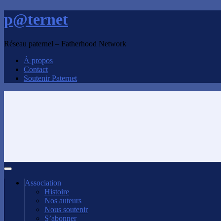
p@ternet
Réseau paternel – Fatherhood Network
À propos
Contact
Soutenir Paternet
Association
Histoire
Nos auteurs
Nous soutenir
S’abonner