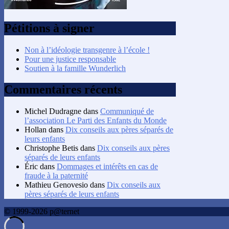
Pétitions à signer
Non à l’idéologie transgenre à l’école !
Pour une justice responsable
Soutien à la famille Wunderlich
Commentaires récents
Michel Dudragne
dans
Communiqué de
l’association Le Parti des Enfants du Monde
Hollan
dans
Dix conseils aux pères séparés de
leurs enfants
Christophe Betis
dans
Dix conseils aux pères
séparés de leurs enfants
Éric
dans
Dommages et intérêts en cas de
fraude à la paternité
Mathieu Genovesio
dans
Dix conseils aux
pères séparés de leurs enfants
© 1999-2026 p@ternet