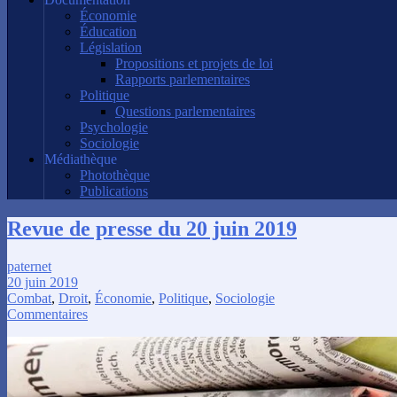
Économie
Éducation
Législation
Propositions et projets de loi
Rapports parlementaires
Politique
Questions parlementaires
Psychologie
Sociologie
Médiathèque
Photothèque
Publications
Revue de presse du 20 juin 2019
paternet
20 juin 2019
Combat
,
Droit
,
Économie
,
Politique
,
Sociologie
Commentaires