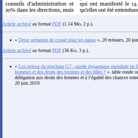
Article archivé
au format
PDF
(1.14 Mo, 2 p.).
«
Deux semaines de congé pour les papas
»,
20 minutes
, 20 ju
Article archivé
au format
PDF
(36 Ko, 3 p.).
«
Les enjeux du prochain G7 : quelle dynamique mondiale en fa
hommes et des droits des femmes et des filles ?
», table ronde o
délégation aux droits des femmes et à l’égalité des chances ent
20 juin 2019.