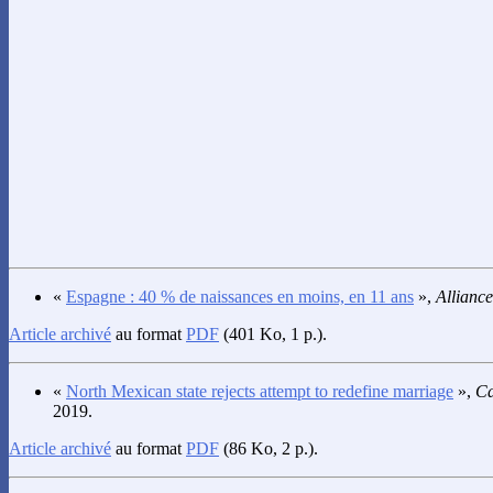
«
Espagne : 40 % de naissances en moins, en 11 ans
»,
Alliance
Article archivé
au format
PDF
(401 Ko, 1 p.).
«
North Mexican state rejects attempt to redefine marriage
»,
Ca
2019.
Article archivé
au format
PDF
(86 Ko, 2 p.).