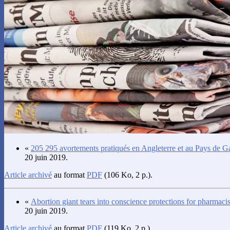
«
205 295 avortements pratiqués en Angleterre et au Pays de G
20 juin 2019.
Article archivé
au format
PDF
(106 Ko, 2 p.).
«
Abortion giant tears into conscience protections for pharmacis
20 juin 2019.
Article archivé
au format
PDF
(119 Ko, 2 p.).