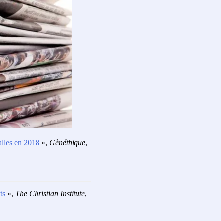
alles en 2018
»,
Gènéthique
,
ts
»,
The Christian Institute
,