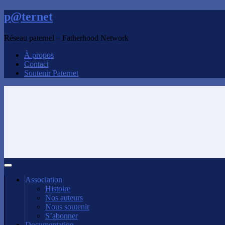
p@ternet
Réseau paternel – Fatherhood Network
À propos
Contact
Soutenir Paternet
Association
Histoire
Nos auteurs
Nous soutenir
S’abonner
Documentation