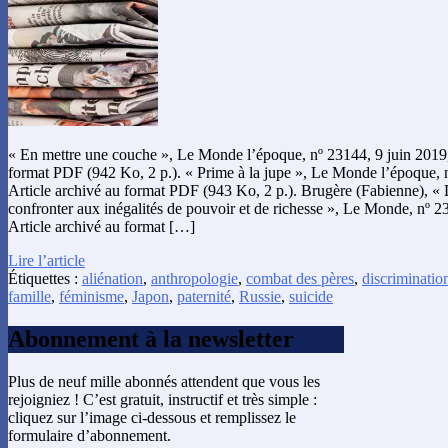
« En mettre une couche », Le Monde l’époque, nº 23144, 9 juin 2019, 
format PDF (942 Ko, 2 p.). « Prime à la jupe », Le Monde l’époque, n
Article archivé au format PDF (943 Ko, 2 p.). Brugère (Fabienne), « 
confronter aux inégalités de pouvoir et de richesse », Le Monde, nº 23
Article archivé au format […]
Lire l’article
Étiquettes :
aliénation
,
anthropologie
,
combat des pères
,
discriminatio
famille
,
féminisme
,
Japon
,
paternité
,
Russie
,
suicide
Abonnement à la newsletter
Plus de neuf mille abonnés attendent que vous les
rejoigniez ! C’est gratuit, instructif et très simple :
cliquez sur l’image ci-dessous et remplissez le
formulaire d’abonnement.