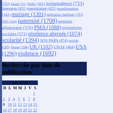
jurisprudence
(733)
Italie
(363)
(313)
Irlande
(231)
logement
(451)
magistrature
(421)
manifestation
mariage
(1301)
(342)
médiation familiale
(333)
paternité
(1708)
pension
ONU
(244)
PMA
(1088)
alimentaire
(576)
prestations
résidence alternée
(1074)
sociales
(571)
scolarité
(1394)
SOS PAPA
(474)
suicide
USA
UK
(1102)
UNAF
(464)
(295)
Suisse
(296)
violence
(1692)
(1296)
Recherche par date de
publication
juin 2019
D
L
M
M
J
V
S
1
2
3
4
5
6
7
8
9
10
11
12
13
14
15
16
17
18
19
20
21
22