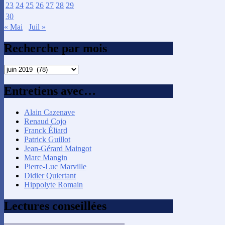
23
24
25
26
27
28
29
30
« Mai
Juil »
Recherche par mois
Recherche
par
mois
Entretiens avec…
Alain Cazenave
Renaud Cojo
Franck Éliard
Patrick Guillot
Jean-Gérard Maingot
Marc Mangin
Pierre-Luc Marville
Didier Quiertant
Hippolyte Romain
Lectures conseillées