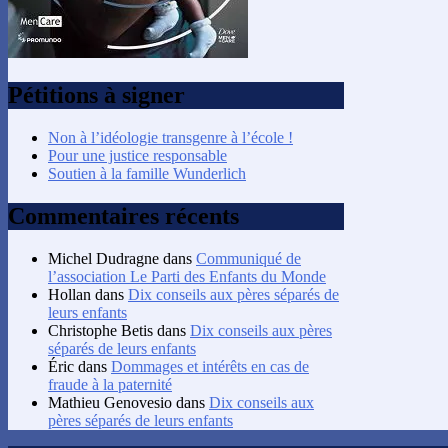
Pétitions à signer
Non à l’idéologie transgenre à l’école !
Pour une justice responsable
Soutien à la famille Wunderlich
Commentaires récents
Michel Dudragne
dans
Communiqué de
l’association Le Parti des Enfants du Monde
Hollan
dans
Dix conseils aux pères séparés de
leurs enfants
Christophe Betis
dans
Dix conseils aux pères
séparés de leurs enfants
Éric
dans
Dommages et intérêts en cas de
fraude à la paternité
Mathieu Genovesio
dans
Dix conseils aux
pères séparés de leurs enfants