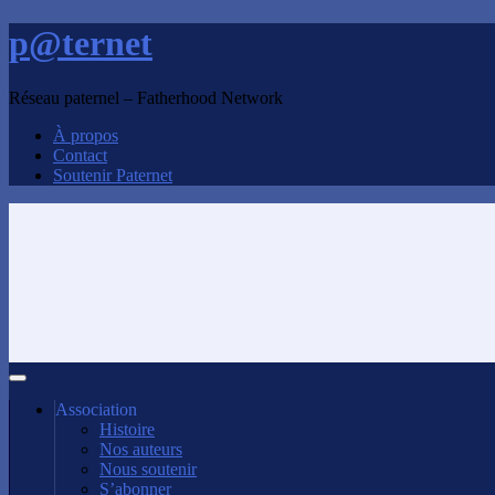
p@ternet
Réseau paternel – Fatherhood Network
À propos
Contact
Soutenir Paternet
Association
Histoire
Nos auteurs
Nous soutenir
S’abonner