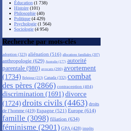
Éducation
(1 738)
Histoire
(101)
Philosophie
(40)
Politique
(4 429)
Psychologie
(1 564)
Sociologie
(4 954)
Recherche par mots-clés
aliénation
(516)
adoption
(323)
allocations familiales
(207)
autorité
anthropologie
(629)
Australie
(177)
avortement
parentale
(980)
avocats
(290)
combat
(1734)
Canada
(332)
Belgique
(213)
des pères
(2866)
contraception
(404)
discrimination
(1691)
divorce
droits civils
(4463)
(1724)
droits
Europe
(614)
Espagne
(521)
de l’homme
(419)
famille
(3098)
filiation
(634)
féminisme
(2901)
GPA
(428)
impôts