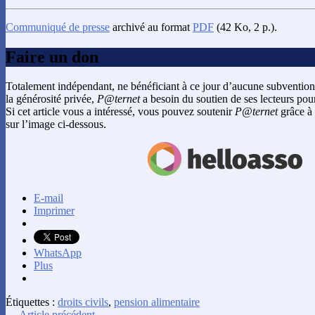
Communiqué de presse
archivé au format
PDF
(42 Ko, 2 p.).
Faire un don
Totalement indépendant, ne bénéficiant à ce jour d’aucune subvention
la générosité privée,
P@ternet
a besoin du soutien de ses lecteurs pour
Si cet article vous a intéressé, vous pouvez soutenir
P@ternet
grâce à 
sur l’image ci-dessous.
E-mail
Imprimer
WhatsApp
Plus
Étiquettes :
droits civils
,
pension alimentaire
← Article précédent