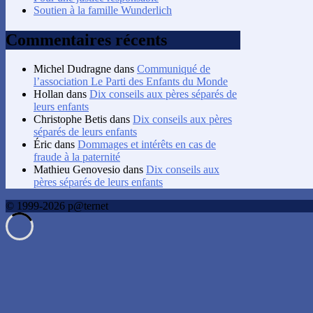
Soutien à la famille Wunderlich
Commentaires récents
Michel Dudragne
dans
Communiqué de
l’association Le Parti des Enfants du Monde
Hollan
dans
Dix conseils aux pères séparés de
leurs enfants
Christophe Betis
dans
Dix conseils aux pères
séparés de leurs enfants
Éric
dans
Dommages et intérêts en cas de
fraude à la paternité
Mathieu Genovesio
dans
Dix conseils aux
pères séparés de leurs enfants
© 1999-2026 p@ternet