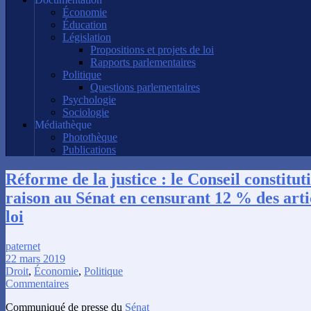
Économie
Éducation
Législation
Propositions et projets de loi
Rapports parlementaires
Politique
Questions parlementaires
Psychologie
Sociologie
Médiathèque
Photothèque
Publications
Réforme de la justice : le Conseil constitu
raison au Sénat en censurant 12 % des arti
loi
paternet
22 mars 2019
Droit
,
Économie
,
Politique
Commentaires
Communiqué de presse du
Sénat