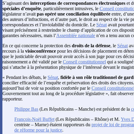
S’agissant des
interceptions de correspondances électroniques
et d
spéciales d’enquête
, particulièrement intrusives, le
Conseil constituti
législateur n’avait
pas opéré une conciliation équilibrée
entre, d’une 
des auteurs d’infractions, et d’autre part, le droit au respect de la vie p
correspondances et l’inviolabilité du domicile. Le
Sénat
avait pourtan
visant précisément à restreindre le champ d’application de ces disposit
garanties nécessaires, mais l’
Assemblée nationale
n’en a tenu aucun c
En ce qui concerne la protection des
droits de la défense
, le
Sénat
ava
recours à la
visioconférence
pour les décisions de placement en détent
que le justiciable devait pouvoir avoir accès à son juge pour ces décisi
raisonnement a été validé par le
Conseil constitutionnel
qui a souligné 
qui s’attache à la présentation physique de l’intéressé devant le magist
« Pendant les débats, le
Sénat
,
fidèle à son rôle traditionnel de gard
concilier efficacité de l’enquête et préservation des droits des citoyens
aujourd’hui de voir sa position confortée par le
Conseil constitutionne
Gouvernement tout au long de la procédure législative », fait observe
rapporteur.
Philippe Bas
(Les Républicains – Manche) est président de la
c
François-Noël Buffet
(Les Républicains – Rhône) et M.
Yves D
centriste – Marne) étaient rapporteurs du
projet de loi de prog
de réforme pour la justice
.