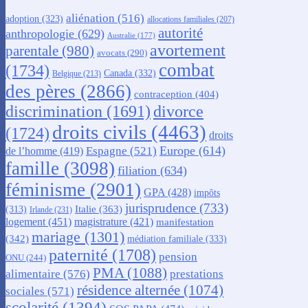
aliénation
(516)
adoption
(323)
allocations familiales
(207)
autorité
anthropologie
(629)
Australie
(177)
avortement
parentale
(980)
avocats
(290)
combat
(1734)
Canada
(332)
Belgique
(213)
des pères
(2866)
contraception
(404)
discrimination
(1691)
divorce
droits civils
(4463)
(1724)
droits
Europe
(614)
Espagne
(521)
de l’homme
(419)
famille
(3098)
filiation
(634)
féminisme
(2901)
GPA
(428)
impôts
jurisprudence
(733)
Italie
(363)
(313)
Irlande
(231)
logement
(451)
magistrature
(421)
manifestation
mariage
(1301)
(342)
médiation familiale
(333)
paternité
(1708)
pension
ONU
(244)
PMA
(1088)
alimentaire
(576)
prestations
résidence alternée
(1074)
sociales
(571)
scolarité
(1394)