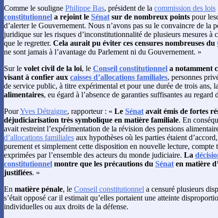
Comme le souligne
Philippe Bas
, président de la
commission des lois
constitutionnel
a rejoint le
Sénat
sur de nombreux points
pour les
d’alerter le Gouvernement. Nous n’avons pas su le convaincre de la p
juridique sur les risques d’inconstitutionnalité de plusieurs mesures à 
que le regretter.
Cela aurait pu éviter ces censures nombreuses du
ne sont jamais à l’avantage du Parlement ni du Gouvernement. »
Sur le
volet civil de la loi
, le
Conseil constitutionnel
a notamment c
visant à confier aux
caisses d’allocations familiales
, personnes priv
de service public, à titre expérimental et pour une durée de trois ans, l
alimentaires
, eu égard à l’absence de garanties suffisantes au regard 
Pour
Yves Détraigne
, rapporteur : «
Le
Sénat
avait émis de fortes ré
déjudiciarisation très symbolique en matière familiale
. En conséque
avait restreint l’expérimentation de la révision des pensions alimentair
d’allocations familiales
aux hypothèses où les parties étaient d’accord,
purement et simplement cette disposition en nouvelle lecture, compte 
exprimées par l’ensemble des acteurs du monde judiciaire.
La
décisi
constitutionnel
montre que les précautions du
Sénat
en matière d’
justifiées
. »
En
matière pénale
, le
Conseil constitutionnel
a censuré plusieurs disp
s’était opposé car il estimait qu’elles portaient une atteinte disproporti
individuelles ou aux droits de la défense.