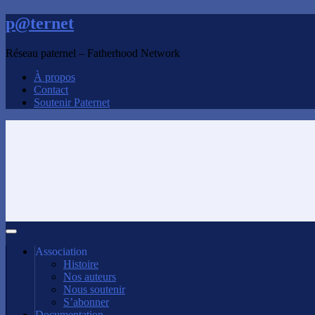
p@ternet
Réseau paternel – Fatherhood Network
À propos
Contact
Soutenir Paternet
Association
Histoire
Nos auteurs
Nous soutenir
S’abonner
Documentation