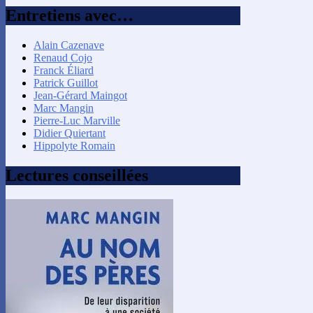
mois
Entretiens avec…
Alain Cazenave
Renaud Cojo
Franck Éliard
Patrick Guillot
Jean-Gérard Maingot
Marc Mangin
Pierre-Luc Marville
Didier Quiertant
Hippolyte Romain
Lectures conseillées