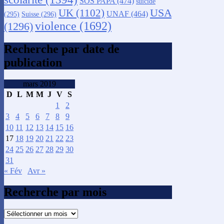
SOS PAPA
(474)
suicide
USA
UK
(1102)
UNAF
(464)
(295)
Suisse
(296)
violence
(1692)
(1296)
Recherche par date de
publication
mars 2019
D
L
M
M
J
V
S
1
2
3
4
5
6
7
8
9
10
11
12
13
14
15
16
17
18
19
20
21
22
23
24
25
26
27
28
29
30
31
« Fév
Avr »
Recherche par mois
Recherche
par