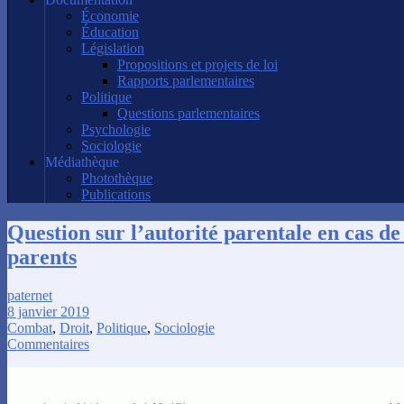
Économie
Éducation
Législation
Propositions et projets de loi
Rapports parlementaires
Politique
Questions parlementaires
Psychologie
Sociologie
Médiathèque
Photothèque
Publications
Question sur l’autorité parentale en cas de
parents
paternet
8 janvier 2019
Combat
,
Droit
,
Politique
,
Sociologie
Commentaires