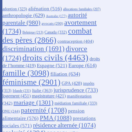
aliénation
(516)
adoption
(323)
allocations familiales
(207)
autorité
anthropologie
(629)
Australie
(177)
avortement
parentale
(980)
avocats
(290)
combat
(1734)
Canada
(332)
Belgique
(213)
des pères
(2866)
contraception
(404)
discrimination
(1691)
divorce
droits civils
(4463)
(1724)
droits
Europe
(614)
Espagne
(521)
de l’homme
(419)
famille
(3098)
filiation
(634)
féminisme
(2901)
GPA
(428)
impôts
jurisprudence
(733)
Italie
(363)
(313)
Irlande
(231)
logement
(451)
magistrature
(421)
manifestation
mariage
(1301)
(342)
médiation familiale
(333)
paternité
(1708)
pension
ONU
(244)
PMA
(1088)
alimentaire
(576)
prestations
résidence alternée
(1074)
sociales
(571)