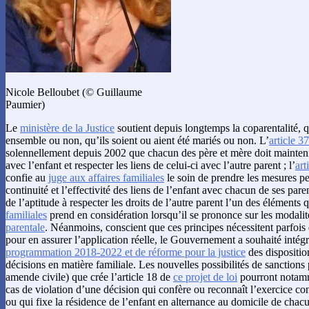
Nicole Belloubet (© Guillaume
Paumier)
Le
ministère de la Justice
soutient depuis longtemps la coparentalité, q
ensemble ou non, qu’ils soient ou aient été mariés ou non. L’
article 3
solennellement depuis 2002 que chacun des père et mère doit maintenir
avec l’enfant et respecter les liens de celui-ci avec l’autre parent ; l’
ar
confie au
juge aux affaires familiales
le soin de prendre les mesures pe
continuité et l’effectivité des liens de l’enfant avec chacun de ses parent
de l’aptitude à respecter les droits de l’autre parent l’un des éléments 
familiales
prend en considération lorsqu’il se prononce sur les modalité
parentale
. Néanmoins, conscient que ces principes nécessitent parfois
pour en assurer l’application réelle, le Gouvernement a souhaité intég
programmation 2018-2022 et de réforme pour la justice
des dispositio
décisions en matière familiale. Les nouvelles possibilités de sanctions 
amende civile) que crée l’article 18 de
ce projet de loi
pourront notamm
cas de violation d’une décision qui confère ou reconnaît l’exercice con
ou qui fixe la résidence de l’enfant en alternance au domicile de chacu