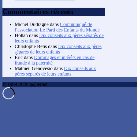
Commentaires récents
Michel Dudragne
dans
Communiqué de
l’association Le Parti des Enfants du Monde
Hollan
dans
Dix conseils aux pères séparés de
leurs enfants
Christophe Betis
dans
Dix conseils aux pères
séparés de leurs enfants
Éric
dans
Dommages et intérêts en cas de
fraude à la paternité
Mathieu Genovesio
dans
Dix conseils aux
pères séparés de leurs enfants
© 1999-2026 p@ternet