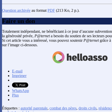
Question archivée
au format
PDF
(213 Ko, 2 p.).
Faire un don
Totalement indépendant, ne bénéficiant à ce jour d’aucune subvention
la générosité privée,
P@ternet
a besoin du soutien de ses lecteurs pour
Si cet article vous a intéressé, vous pouvez soutenir
P@ternet
grâce à 
sur l’image ci-dessous.
E-mail
Imprimer
WhatsApp
Plus
Étiquettes :
autorité parentale
,
combat des pères
,
droits civils
,
résidenc