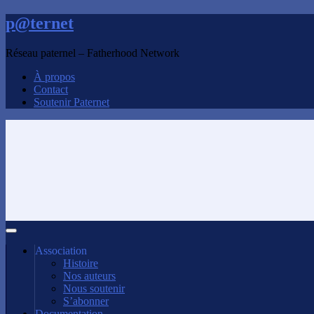
p@ternet
Réseau paternel – Fatherhood Network
À propos
Contact
Soutenir Paternet
Association
Histoire
Nos auteurs
Nous soutenir
S’abonner
Documentation