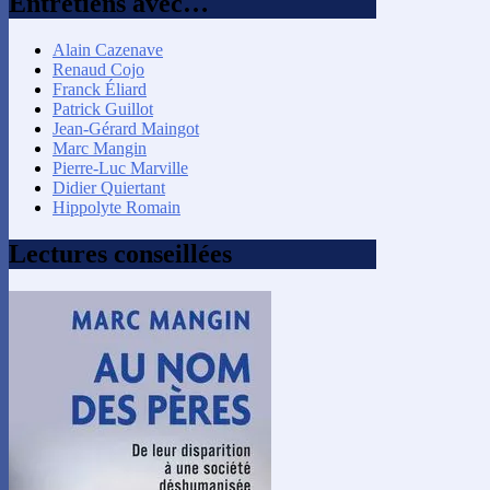
Entretiens avec…
Alain Cazenave
Renaud Cojo
Franck Éliard
Patrick Guillot
Jean-Gérard Maingot
Marc Mangin
Pierre-Luc Marville
Didier Quiertant
Hippolyte Romain
Lectures conseillées