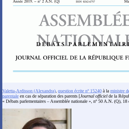
Valetta-Ardisson
(Alexandra)
,
question écrite nº 15240
à la
ministre de
parentale
en cas de séparation des parents [
Journal officiel
de la Répub
« Débats parlementaires – Assemblée nationale », nº 50 A.N. (Q), 18