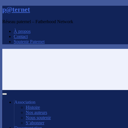
p@ternet
Réseau paternel – Fatherhood Network
À propos
Contact
Soutenir Paternet
Association
Histoire
Nos auteurs
Nous soutenir
S’abonner
Documentation