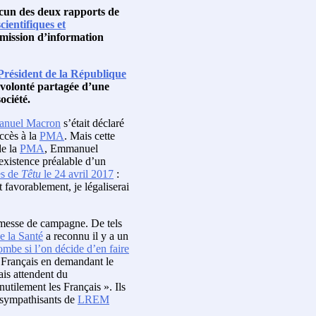
ucun des deux rapports de
cientifiques et
a mission d’information
Président de la République
r volonté partagée d’une
ociété.
nuel Macron
s’était déclaré
accès à la
PMA
. Mais cette
de la
PMA
, Emmanuel
’existence préalable d’un
es de
Têtu
le 24 avril 2017
:
it favorablement, je légaliserai
omesse de campagne. De tels
de la Santé
a reconnu il y a un
mbe si l’on décide d’en faire
s Français en demandant le
ais attendent du
nutilement les Français ». Ils
s sympathisants de
LREM