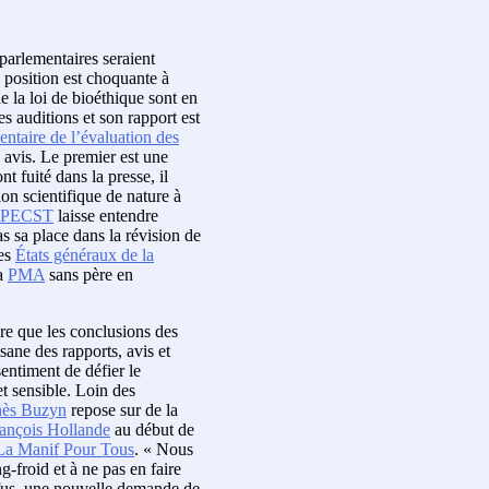
parlementaires seraient
 position est choquante à
de la loi de bioéthique sont en
s auditions et son rapport est
entaire de l’évaluation des
 avis. Le premier est une
t fuité dans la presse, il
on scientifique de nature à
PECST
laisse entendre
s sa place dans la révision de
des
États généraux de la
la
PMA
sans père en
re que les conclusions des
sane des rapports, avis et
sentiment de défier le
et sensible. Loin des
ès Buzyn
repose sur de la
ançois Hollande
au début de
La Manif Pour Tous
. « Nous
g-froid et à ne pas en faire
efus, une nouvelle demande de