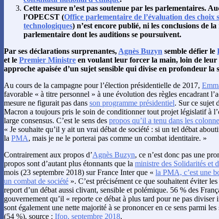
Cette mesure n’est pas soutenue par les parlementaires. A
l’OPECST (
Office parlementaire de l’évaluation des choix s
technologiques
) n’est encore publié, ni les conclusions de l
parlementaire dont les auditions se poursuivent.
Par ses déclarations surprenantes,
Agnès Buzyn
semble défier le
et le
Premier Ministre
en voulant leur forcer la main, loin de leu
approche apaisée d’un sujet sensible qui divise en profondeur la s
Au cours de la campagne pour l’élection présidentielle de 2017,
Emma
favorable « à titre personnel » à une évolution des règles encadrant l’
mesure ne figurait pas dans
son programme présidentiel
. Sur ce sujet 
Macron a toujours pris le soin de conditionner tout projet législatif à l
large consensus. C’est le sens des
propos qu’il a tenu dans les colonn
« Je souhaite qu’il y ait un vrai débat de société : si un tel débat about
la
PMA
, mais je ne le porterai pas comme un combat identitaire. »
Contrairement aux propos d’
Agnès Buzyn
, ce n’est donc pas une pr
propos sont d’autant plus étonnants que la
ministre des Solidarités et 
mois (23 septembre 2018) sur France Inter que «
la PMA, c’est une bo
un combat de société
». C’est précisément ce que souhaitent éviter le
report d’un débat aussi clivant, sensible et polémique. 56 % des Franç
gouvernement qu’il « reporte ce débat à plus tard pour ne pas diviser i
sont également une nette majorité à se prononcer en ce sens parmi le
(54 %), source :
Ifop, septembre 2018
.