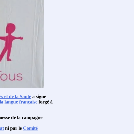
és et de la Santé
a signé
a langue française
forgé à
messe de la campagne
at
ni par le
Comité