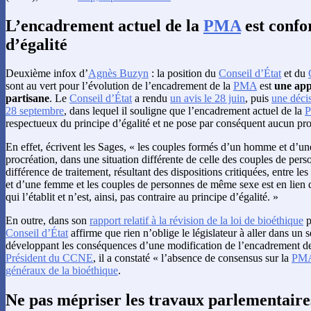
L’encadrement actuel de la
PMA
est confo
d’égalité
Deuxième infox d’
Agnès Buzyn
: la position du
Conseil d’État
et du
sont au vert pour l’évolution de l’encadrement de la
PMA
est
une app
partisane
. Le
Conseil d’État
a rendu
un avis le 28 juin
, puis
une décis
28 septembre
, dans lequel il souligne que l’encadrement actuel de la
respectueux du principe d’égalité et ne pose par conséquent aucun pr
En effet, écrivent les Sages, « les couples formés d’un homme et d’un
procréation, dans une situation différente de celle des couples de p
différence de traitement, résultant des dispositions critiquées, entre 
et d’une femme et les couples de personnes de même sexe est en lien di
qui l’établit et n’est, ainsi, pas contraire au principe d’égalité. »
En outre, dans son
rapport relatif à la révision de la loi de bioéthique
p
Conseil d’État
affirme que rien n’oblige le législateur à aller dans un s
développant les conséquences d’une modification de l’encadrement d
Président du CCNE
, il a constaté « l’absence de consensus sur la
PM
généraux de la bioéthique
.
Ne pas mépriser les travaux parlementaire