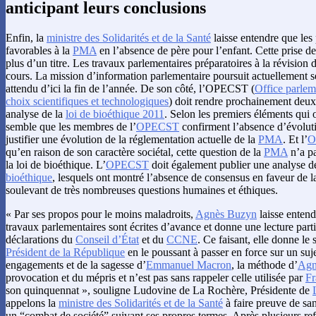
anticipant leurs conclusions
Enfin, la
ministre des Solidarités et de la Santé
laisse entendre que les 
favorables à la
PMA
en l’absence de père pour l’enfant. Cette prise de
plus d’un titre. Les travaux parlementaires préparatoires à la révision 
cours. La mission d’information parlementaire poursuit actuellement se
attendu d’ici la fin de l’année. De son côté, l’OPECST (
Office parlem
choix scientifiques et technologiques
) doit rendre prochainement deux
analyse de la
loi de bioéthique 2011
. Selon les premiers éléments qui on
semble que les membres de l’
OPECST
confirment l’absence d’évoluti
justifier une évolution de la réglementation actuelle de la
PMA
. Et l’
O
qu’en raison de son caractère sociétal, cette question de la
PMA
n’a pa
la loi de bioéthique. L’
OPECST
doit également publier une analyse 
bioéthique
, lesquels ont montré l’absence de consensus en faveur de 
soulevant de très nombreuses questions humaines et éthiques.
« Par ses propos pour le moins maladroits,
Agnès Buzyn
laisse entend
travaux parlementaires sont écrites d’avance et donne une lecture parti
déclarations du
Conseil d’État
et du
CCNE
. Ce faisant, elle donne le 
Président de la République
en le poussant à passer en force sur un suj
engagements et de la sagesse d’
Emmanuel Macron
, la méthode d’
Agn
provocation et du mépris et n’est pas sans rappeler celle utilisée par
Fr
son quinquennat », souligne Ludovine de La Rochère, Présidente de
appelons la
ministre des Solidarités et de la Santé
à faire preuve de san
un “combat de société” suivant ses propres termes. Après plusieurs r