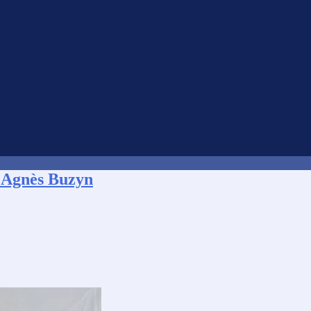
d’Agnès Buzyn