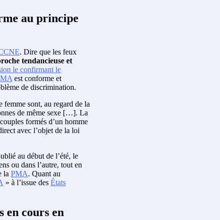
rme au principe
CCNE
. Dire que les feux
roche tendancieuse et
ion le confirmant le
PMA
est conforme et
oblème de discrimination.
e femme sont, au regard de la
ersonnes de même sexe […]. La
les couples formés d’un homme
rect avec l’objet de la loi
ublié au début de l’été, le
ens ou dans l’autre, tout en
e la
PMA
. Quant au
A
» à l’issue des
États
s en cours en