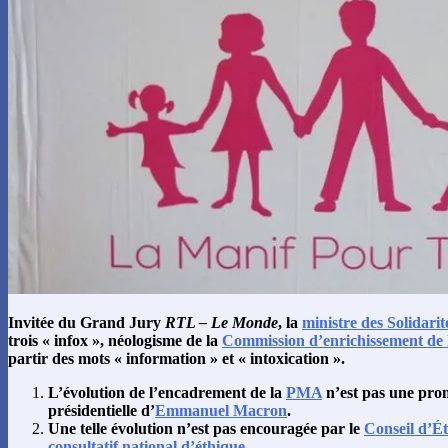
Invitée du Grand Jury
RTL – Le Monde
, la
ministre des Solidarit
trois « infox », néologisme de la
Commission d’enrichissement de l
partir des mots « information » et « intoxication ».
L’évolution de l’encadrement de la
PMA
n’est pas une pro
présidentielle d’
Emmanuel Macron
.
Une telle évolution n’est pas encouragée par le
Conseil d’Ét
consultatif national d’éthique
.