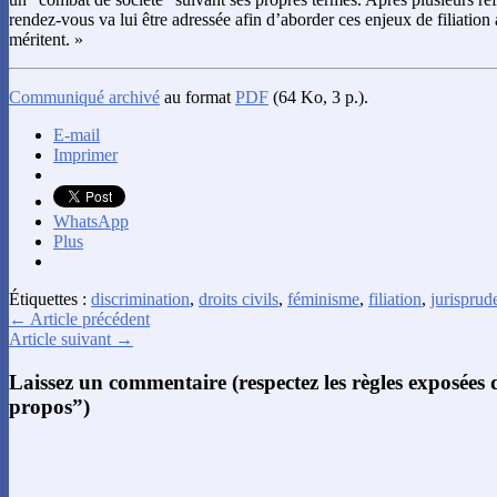
rendez-vous va lui être adressée afin d’aborder ces enjeux de filiation 
méritent. »
Communiqué archivé
au format
PDF
(64 Ko, 3 p.).
E-mail
Imprimer
WhatsApp
Plus
Étiquettes :
discrimination
,
droits civils
,
féminisme
,
filiation
,
jurisprud
← Article précédent
Article suivant →
Laissez un commentaire (respectez les règles exposées
propos”)