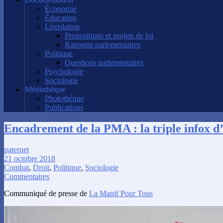
Économie
Éducation
Législation
Propositions et projets de loi
Rapports parlementaires
Politique
Questions parlementaires
Psychologie
Sociologie
Médiathèque
Photothèque
Publications
Encadrement de la PMA : la triple infox 
paternet
21 octobre 2018
Combat
,
Droit
,
Politique
,
Sociologie
Commentaires
Communiqué de presse de
La Manif Pour Tous