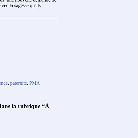
avec la sagesse qu’ils
ence
,
paternité
,
PMA
 dans la rubrique “À