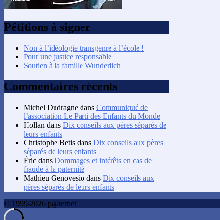
Pétitions à signer
Non à l’idéologie transgenre à l’école !
Pour une justice responsable
Soutien à la famille Wunderlich
Commentaires récents
Michel Dudragne
dans
Communiqué de
l’association Le Parti des Enfants du Monde
Hollan
dans
Dix conseils aux pères séparés de
leurs enfants
Christophe Betis
dans
Dix conseils aux pères
séparés de leurs enfants
Éric
dans
Dommages et intérêts en cas de
fraude à la paternité
Mathieu Genovesio
dans
Dix conseils aux
pères séparés de leurs enfants
© 1999-2026 p@ternet