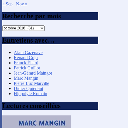
« Sep
Nov »
Recherche par mois
Recherche
par
mois
Entretiens avec…
Alain Cazenave
Renaud Cojo
Franck Éliard
Patrick Guillot
Jean-Gérard Maingot
Marc Mangin
Pierre-Luc Marville
Didier Quiertant
Hippolyte Romain
Lectures conseillées