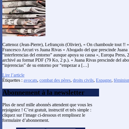
Cattenoz (Jean-Pierre), Lefrançois (Olivier), « On chamboule tout !! 
Francesco Arcuri vs Juana Rivas « Abogado del que prescinde Juana 
“interferencias del entorno” aunque apoya su causa », Europa Press, 2
archivé au format PDF (79 Ko, 2 p.). « Juana Rivas prescinde del ab
“injerencias” de su entorno por “empezar a […]
Lire l’article
Étiquettes :
avocats
,
combat des pères
,
droits civils
,
Espagne
,
féminis
Abonnement à la newsletter
Plus de neuf mille abonnés attendent que vous les
rejoigniez ! C’est gratuit, instructif et très simple :
cliquez sur l’image ci-dessous et remplissez le
formulaire d’abonnement.