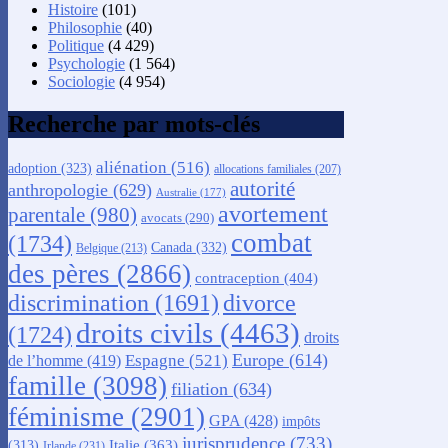
Histoire
(101)
Philosophie
(40)
Politique
(4 429)
Psychologie
(1 564)
Sociologie
(4 954)
Recherche par mots-clés
aliénation
(516)
adoption
(323)
allocations familiales
(207)
autorité
anthropologie
(629)
Australie
(177)
avortement
parentale
(980)
avocats
(290)
combat
(1734)
Canada
(332)
Belgique
(213)
des pères
(2866)
contraception
(404)
discrimination
(1691)
divorce
droits civils
(4463)
(1724)
droits
Europe
(614)
Espagne
(521)
de l’homme
(419)
famille
(3098)
filiation
(634)
féminisme
(2901)
GPA
(428)
impôts
jurisprudence
(733)
Italie
(363)
(313)
Irlande
(231)