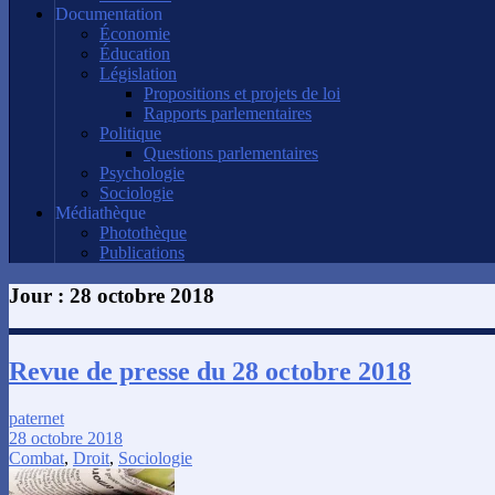
Documentation
Économie
Éducation
Législation
Propositions et projets de loi
Rapports parlementaires
Politique
Questions parlementaires
Psychologie
Sociologie
Médiathèque
Photothèque
Publications
Jour :
28 octobre 2018
Revue de presse du 28 octobre 2018
paternet
28 octobre 2018
Combat
,
Droit
,
Sociologie