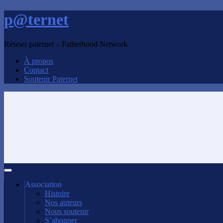
p@ternet
Réseau paternel – Fatherhood Network
À propos
Contact
Soutenir Paternet
Association
Histoire
Nos auteurs
Nous soutenir
S’abonner