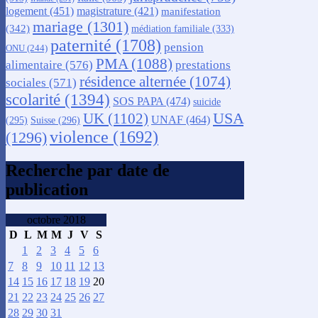
logement
(451)
magistrature
(421)
manifestation
mariage
(1301)
(342)
médiation familiale
(333)
paternité
(1708)
pension
ONU
(244)
PMA
(1088)
alimentaire
(576)
prestations
résidence alternée
(1074)
sociales
(571)
scolarité
(1394)
SOS PAPA
(474)
suicide
USA
UK
(1102)
UNAF
(464)
(295)
Suisse
(296)
violence
(1692)
(1296)
Recherche par date de
publication
octobre 2018
D
L
M
M
J
V
S
1
2
3
4
5
6
7
8
9
10
11
12
13
14
15
16
17
18
19
20
21
22
23
24
25
26
27
28
29
30
31