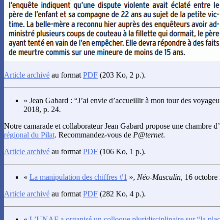
Article archivé
au format
PDF
(203 Ko, 2 p.).
« Jean Gabard : “J’ai envie d’accueillir à mon tour des voyageu
2018, p. 24.
Notre camarade et collaborateur Jean Gabard propose une chambre d’
régional du Pilat
. Recommandez-vous de
P@ternet
.
Article archivé
au format
PDF
(106 Ko, 1 p.).
«
La manipulation des chiffres #1
»,
Néo-Masculin
, 16 octobre
Article archivé
au format
PDF
(282 Ko, 4 p.).
«
L’UNAF a organisé un colloque pluridisciplinaire sur “la plac