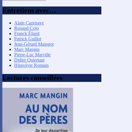
par
mois
Entretiens avec…
Alain Cazenave
Renaud Cojo
Franck Éliard
Patrick Guillot
Jean-Gérard Maingot
Marc Mangin
Pierre-Luc Marville
Didier Quiertant
Hippolyte Romain
Lectures conseillées