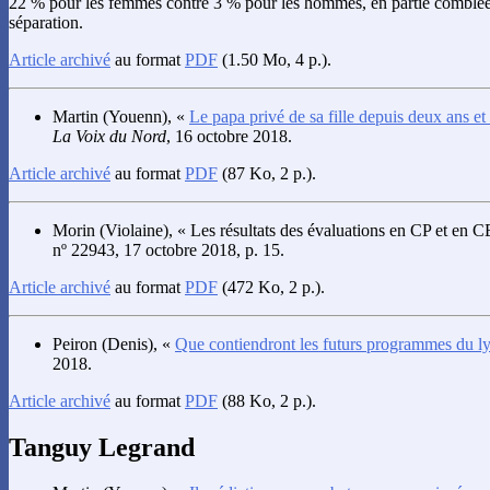
22 % pour les femmes contre 3 % pour les hommes, en partie comblée 
séparation.
Article archivé
au format
PDF
(1.50 Mo, 4 p.).
Martin
(Youenn), «
Le papa privé de sa fille depuis deux ans et
La Voix du Nord
, 16 octobre 2018.
Article archivé
au format
PDF
(87 Ko, 2 p.).
Morin
(Violaine), « Les résultats des évaluations en CP et en C
nº 22943, 17 octobre 2018, p. 15.
Article archivé
au format
PDF
(472 Ko, 2 p.).
Peiron
(Denis), «
Que contiendront les futurs programmes du l
2018.
Article archivé
au format
PDF
(88 Ko, 2 p.).
Tanguy Legrand