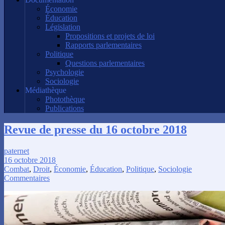
Économie
Éducation
Législation
Propositions et projets de loi
Rapports parlementaires
Politique
Questions parlementaires
Psychologie
Sociologie
Médiathèque
Photothèque
Publications
Revue de presse du 16 octobre 2018
paternet
16 octobre 2018
Combat
,
Droit
,
Économie
,
Éducation
,
Politique
,
Sociologie
Commentaires