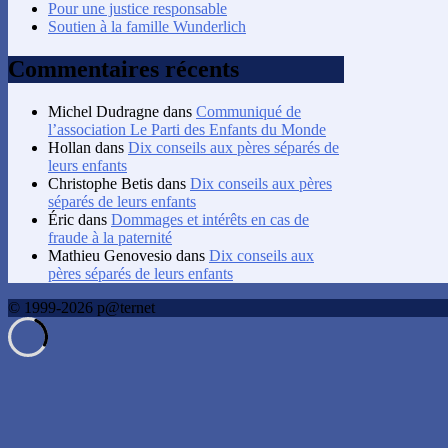
Pour une justice responsable
Soutien à la famille Wunderlich
Commentaires récents
Michel Dudragne
dans
Communiqué de
l’association Le Parti des Enfants du Monde
Hollan
dans
Dix conseils aux pères séparés de
leurs enfants
Christophe Betis
dans
Dix conseils aux pères
séparés de leurs enfants
Éric
dans
Dommages et intérêts en cas de
fraude à la paternité
Mathieu Genovesio
dans
Dix conseils aux
pères séparés de leurs enfants
© 1999-2026 p@ternet