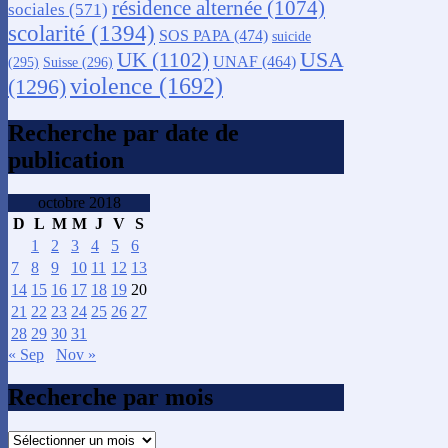
résidence alternée
(1074)
sociales
(571)
scolarité
(1394)
SOS PAPA
(474)
suicide
USA
UK
(1102)
UNAF
(464)
(295)
Suisse
(296)
violence
(1692)
(1296)
Recherche par date de
publication
octobre 2018
D
L
M
M
J
V
S
1
2
3
4
5
6
7
8
9
10
11
12
13
14
15
16
17
18
19
20
21
22
23
24
25
26
27
28
29
30
31
« Sep
Nov »
Recherche par mois
Recherche