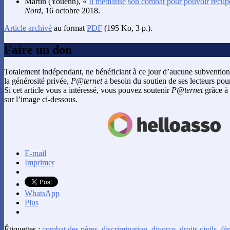
Martin
(Youenn), «
Il médiatise son combat pour pouvoir récupér
Nord
, 16 octobre 2018.
Article archivé
au format
PDF
(195 Ko, 3 p.).
Faire un don
Totalement indépendant, ne bénéficiant à ce jour d’aucune subvention
la générosité privée,
P@ternet
a besoin du soutien de ses lecteurs pour
Si cet article vous a intéressé, vous pouvez soutenir
P@ternet
grâce à 
sur l’image ci-dessous.
E-mail
Imprimer
WhatsApp
Plus
Étiquettes :
combat des pères
,
discrimination
,
divorce
,
droits civils
,
fé