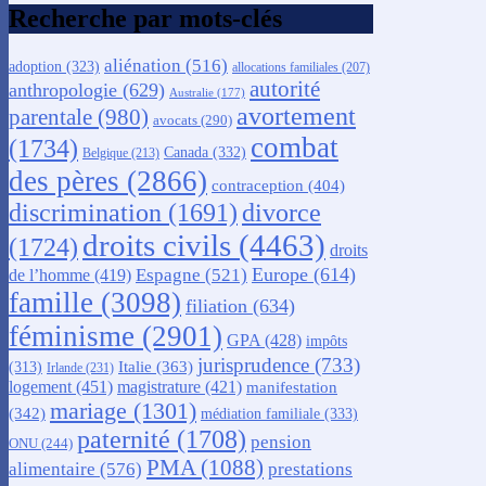
Recherche par mots-clés
aliénation
(516)
adoption
(323)
allocations familiales
(207)
autorité
anthropologie
(629)
Australie
(177)
avortement
parentale
(980)
avocats
(290)
combat
(1734)
Canada
(332)
Belgique
(213)
des pères
(2866)
contraception
(404)
discrimination
(1691)
divorce
droits civils
(4463)
(1724)
droits
Europe
(614)
Espagne
(521)
de l’homme
(419)
famille
(3098)
filiation
(634)
féminisme
(2901)
GPA
(428)
impôts
jurisprudence
(733)
Italie
(363)
(313)
Irlande
(231)
logement
(451)
magistrature
(421)
manifestation
mariage
(1301)
(342)
médiation familiale
(333)
paternité
(1708)
pension
ONU
(244)
PMA
(1088)
alimentaire
(576)
prestations