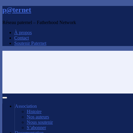
p@ternet
Réseau paternel – Fatherhood Network
À propos
Contact
Soutenir Paternet
Association
Histoire
Nos auteurs
Nous soutenir
S’abonner
Documentation