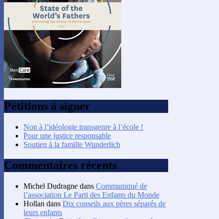
Pétitions à signer
Non à l’idéologie transgenre à l’école !
Pour une justice responsable
Soutien à la famille Wunderlich
Commentaires récents
Michel Dudragne
dans
Communiqué de
l’association Le Parti des Enfants du Monde
Hollan
dans
Dix conseils aux pères séparés de
leurs enfants