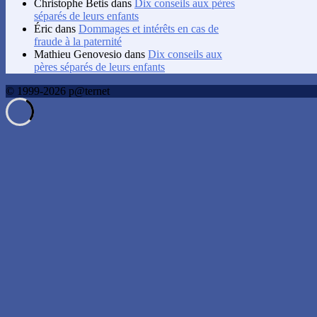
Christophe Betis
dans
Dix conseils aux pères
séparés de leurs enfants
Éric
dans
Dommages et intérêts en cas de
fraude à la paternité
Mathieu Genovesio
dans
Dix conseils aux
pères séparés de leurs enfants
© 1999-2026 p@ternet