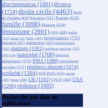
discrimination
(1691)
divorce
droits civils
(4463)
(1724)
droits
Europe
(614)
Espagne
(521)
de l’homme
(419)
famille
(3098)
filiation
(634)
féminisme
(2901)
GPA
(428)
impôts
jurisprudence
(733)
Italie
(363)
(313)
Irlande
(231)
logement
(451)
magistrature
(421)
manifestation
mariage
(1301)
(342)
médiation familiale
(333)
paternité
(1708)
pension
ONU
(244)
PMA
(1088)
alimentaire
(576)
prestations
résidence alternée
(1074)
sociales
(571)
scolarité
(1394)
SOS PAPA
(474)
suicide
USA
UK
(1102)
UNAF
(464)
(295)
Suisse
(296)
violence
(1692)
(1296)
Recherche par date de
publication