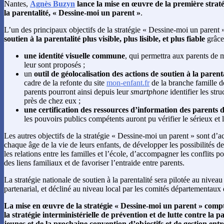
Nantes,
Agnès Buzyn
lance la mise en œuvre de la première straté
la parentalité, « Dessine-moi un parent »
.
L’un des principaux objectifs de la stratégie « Dessine-moi un parent 
soutien à la parentalité plus visible, plus lisible, et plus fiable
grâce 
une identité visuelle commune
, qui permettra aux parents de m
leur sont proposés ;
un
outil de géolocalisation des actions de soutien à la parent
cadre de la refonte du site
mon-enfant.fr
de la branche famille de
parents pourront ainsi depuis leur
smartphone
identifier les stru
près de chez eux ;
une certification des ressources d’information des parents d
les pouvoirs publics compétents auront pu vérifier le sérieux et la
Les autres objectifs de la stratégie « Dessine-moi un parent » sont d’
chaque âge de la vie de leurs enfants, de développer les possibilités de
les relations entre les familles et l’école, d’accompagner les conflits po
des liens familiaux et de favoriser l’entraide entre parents.
La stratégie nationale de soutien à la parentalité sera pilotée au nivea
partenarial, et décliné au niveau local par les comités départementaux 
La mise en œuvre de la stratégie « Dessine-moi un parent » compt
la stratégie interministérielle de prévention et de lutte contre la p
jeunes et de la prochaine convention d’objectifs et de gestion entre