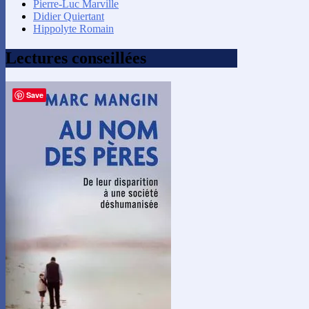
Pierre-Luc Marville
Didier Quiertant
Hippolyte Romain
Lectures conseillées
Save