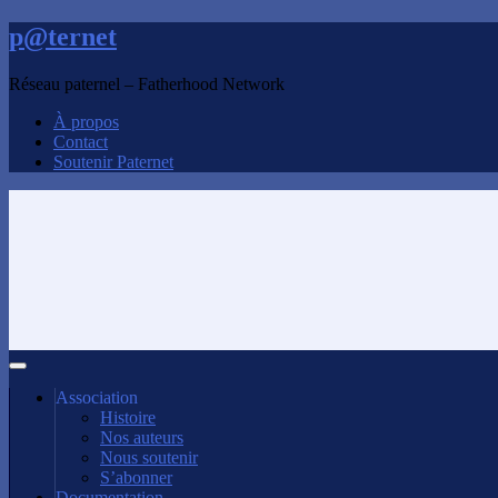
p@ternet
Réseau paternel – Fatherhood Network
À propos
Contact
Soutenir Paternet
Association
Histoire
Nos auteurs
Nous soutenir
S’abonner
Documentation