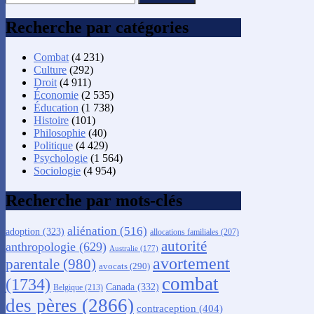
Recherche par catégories
Combat
(4 231)
Culture
(292)
Droit
(4 911)
Économie
(2 535)
Éducation
(1 738)
Histoire
(101)
Philosophie
(40)
Politique
(4 429)
Psychologie
(1 564)
Sociologie
(4 954)
Recherche par mots-clés
aliénation
(516)
adoption
(323)
allocations familiales
(207)
autorité
anthropologie
(629)
Australie
(177)
avortement
parentale
(980)
avocats
(290)
combat
(1734)
Canada
(332)
Belgique
(213)
des pères
(2866)
contraception
(404)