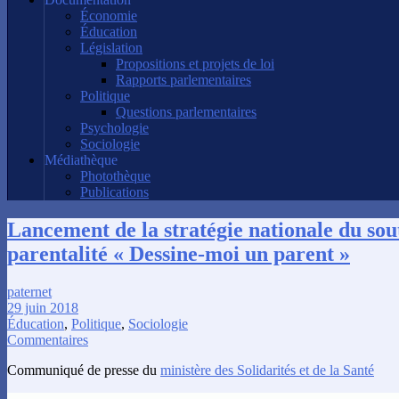
Économie
Éducation
Législation
Propositions et projets de loi
Rapports parlementaires
Politique
Questions parlementaires
Psychologie
Sociologie
Médiathèque
Photothèque
Publications
Lancement de la stratégie nationale du sout
parentalité « Dessine-moi un parent »
paternet
29 juin 2018
Éducation
,
Politique
,
Sociologie
Commentaires
Communiqué de presse du
ministère des Solidarités et de la Santé