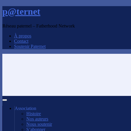
p@ternet
Réseau paternel – Fatherhood Network
À propos
Contact
Soutenir Paternet
Association
Histoire
Nos auteurs
Nous soutenir
S’abonner