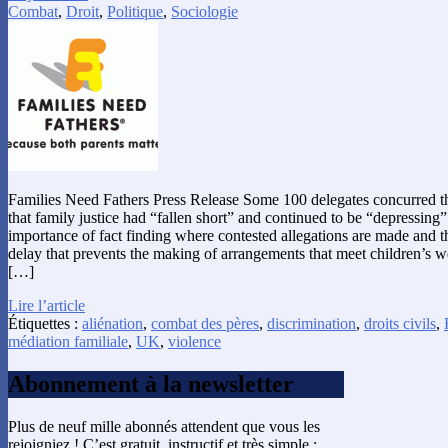
Combat
,
Droit
,
Politique
,
Sociologie
Families Need Fathers Press Release Some 100 delegates concurred tha
that family justice had “fallen short” and continued to be “depressing
importance of fact finding where contested allegations are made and 
delay that prevents the making of arrangements that meet children’s w
[…]
Lire l’article
Étiquettes :
aliénation
,
combat des pères
,
discrimination
,
droits civils
,
médiation familiale
,
UK
,
violence
Abonnement à la newsletter
Plus de neuf mille abonnés attendent que vous les
rejoigniez ! C’est gratuit, instructif et très simple :