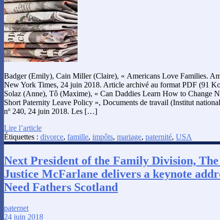
Badger (Emily), Cain Miller (Claire), « Americans Love Families. Am
New York Times, 24 juin 2018. Article archivé au format PDF (91 Ko, 
Solaz (Anne), Tô (Maxime), « Can Daddies Learn How to Change N
Short Paternity Leave Policy », Documents de travail (Institut nation
nº 240, 24 juin 2018. Les […]
Lire l’article
Étiquettes :
divorce
,
famille
,
impôts
,
mariage
,
paternité
,
USA
Next President of the Family Division, Th
Justice McFarlane delivers a keynote addr
Need Fathers Scotland
paternet
24 juin 2018