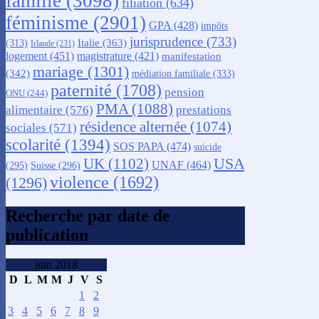
famille
(3098)
filiation
(634)
féminisme
(2901)
GPA
(428)
impôts
jurisprudence
(733)
Italie
(363)
(313)
Irlande
(231)
logement
(451)
magistrature
(421)
manifestation
mariage
(1301)
(342)
médiation familiale
(333)
paternité
(1708)
pension
ONU
(244)
PMA
(1088)
alimentaire
(576)
prestations
résidence alternée
(1074)
sociales
(571)
scolarité
(1394)
SOS PAPA
(474)
suicide
USA
UK
(1102)
UNAF
(464)
(295)
Suisse
(296)
violence
(1692)
(1296)
Recherche par date de
publication
juin 2018
D
L
M
M
J
V
S
1
2
3
4
5
6
7
8
9