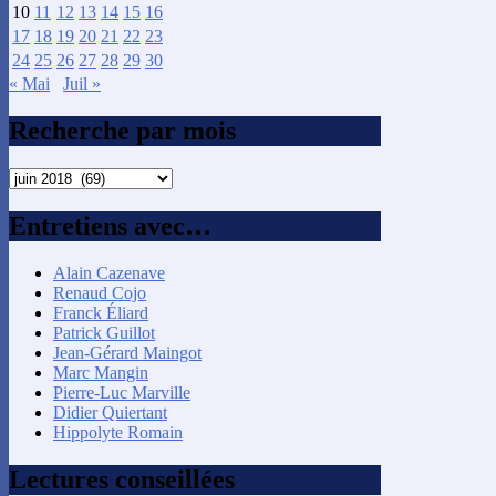
10
11
12
13
14
15
16
17
18
19
20
21
22
23
24
25
26
27
28
29
30
« Mai
Juil »
Recherche par mois
Recherche
par
mois
Entretiens avec…
Alain Cazenave
Renaud Cojo
Franck Éliard
Patrick Guillot
Jean-Gérard Maingot
Marc Mangin
Pierre-Luc Marville
Didier Quiertant
Hippolyte Romain
Lectures conseillées