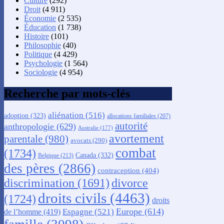
Culture
(292)
Droit
(4 911)
Économie
(2 535)
Éducation
(1 738)
Histoire
(101)
Philosophie
(40)
Politique
(4 429)
Psychologie
(1 564)
Sociologie
(4 954)
Recherche par mots-clés
aliénation
(516)
adoption
(323)
allocations familiales
(207)
autorité
anthropologie
(629)
Australie
(177)
avortement
parentale
(980)
avocats
(290)
combat
(1734)
Canada
(332)
Belgique
(213)
des pères
(2866)
contraception
(404)
discrimination
(1691)
divorce
droits civils
(4463)
(1724)
droits
Europe
(614)
Espagne
(521)
de l’homme
(419)