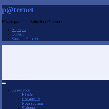
p@ternet
Réseau paternel – Fatherhood Network
À propos
Contact
Soutenir Paternet
Association
Histoire
Nos auteurs
Nous soutenir
S’abonner