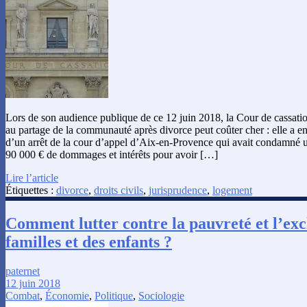
Lors de son audience publique de ce 12 juin 2018, la Cour de cassatio
au partage de la communauté après divorce peut coûter cher : elle a en 
d’un arrêt de la cour d’appel d’Aix-en-Provence qui avait condamné
90 000 € de dommages et intérêts pour avoir […]
Lire l’article
Étiquettes :
divorce
,
droits civils
,
jurisprudence
,
logement
Comment lutter contre la pauvreté et l’exc
familles et des enfants ?
paternet
12 juin 2018
Combat
,
Économie
,
Politique
,
Sociologie