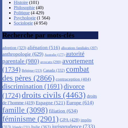
Histoire
(101)
Philosophie
(40)
Politique
(4 429)
Psychologie
(1 564)
Sociologie
(4 954)
Recherche par mots-clés
aliénation
(516)
adoption
(323)
allocations familiales
(207)
autorité
anthropologie
(629)
Australie
(177)
avortement
parentale
(980)
avocats
(290)
combat
(1734)
Canada
(332)
Belgique
(213)
des pères
(2866)
contraception
(404)
discrimination
(1691)
divorce
droits civils
(4463)
(1724)
droits
Europe
(614)
Espagne
(521)
de l’homme
(419)
famille
(3098)
filiation
(634)
féminisme
(2901)
GPA
(428)
impôts
jurisprudence
(733)
Italie
(363)
(313)
Irlande
(231)