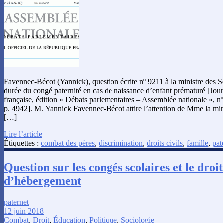
Favennec-Bécot (Yannick), question écrite nº 9211 à la ministre des Sol
durée du congé paternité en cas de naissance d’enfant prématuré [Jour
française, édition « Débats parlementaires – Assemblée nationale », n
p. 4942]. M. Yannick Favennec-Bécot attire l’attention de Mme la minis
[…]
Lire l’article
Étiquettes :
combat des pères
,
discrimination
,
droits civils
,
famille
,
pat
Question sur les congés scolaires et le droit 
d’hébergement
paternet
12 juin 2018
Combat
,
Droit
,
Éducation
,
Politique
,
Sociologie