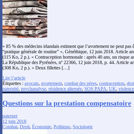
« 85 % des médecins irlandais estiment que l’avortement ne peut pas
“pratique générale de routine” », Gènéthique, 12 juin 2018. Article 
(115 Ko, 2 p.). « Contraception hormonale : après 40 ans, un risque a
La République des Pyrénées, nº 22366, 12 juin 2018, p. 44. Article 
(308 Ko, 2 p.). « Deux fillettes […]
Lire l’article
Étiquettes :
avocats
,
avortement
,
combat des pères
,
contraception
,
droi
paternité
,
psychanalyse
,
résidence alternée
,
SOS PAPA
,
UK
,
violenc
Questions sur la prestation compensatoire
paternet
12 juin 2018
Combat
,
Droit
,
Économie
,
Politique
,
Sociologie