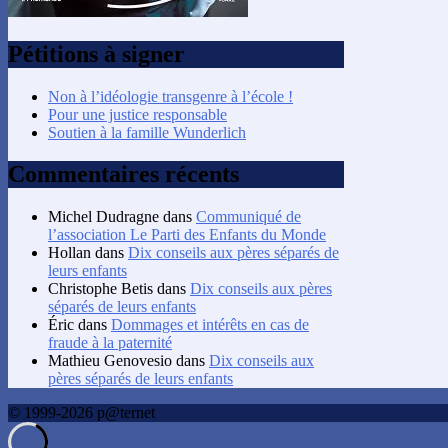
Pétitions à signer
Non à l’idéologie transgenre à l’école !
Pour une justice responsable
Soutien à la famille Wunderlich
Commentaires récents
Michel Dudragne
dans
Communiqué de
l’association Le Parti des Enfants du Monde
Hollan
dans
Dix conseils aux pères séparés de
leurs enfants
Christophe Betis
dans
Dix conseils aux pères
séparés de leurs enfants
Éric
dans
Dommages et intérêts en cas de
fraude à la paternité
Mathieu Genovesio
dans
Dix conseils aux
pères séparés de leurs enfants
© 1999-2026 p@ternet