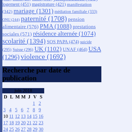
logement
(451)
magistrature
(421)
manifestation
mariage
(1301)
(342)
médiation familiale
(333)
paternité
(1708)
pension
ONU
(244)
PMA
(1088)
alimentaire
(576)
prestations
résidence alternée
(1074)
sociales
(571)
scolarité
(1394)
SOS PAPA
(474)
suicide
USA
UK
(1102)
UNAF
(464)
(295)
Suisse
(296)
violence
(1692)
(1296)
Recherche par date de
publication
juin 2018
D
L
M
M
J
V
S
1
2
3
4
5
6
7
8
9
10
11
12
13
14
15
16
17
18
19
20
21
22
23
24
25
26
27
28
29
30