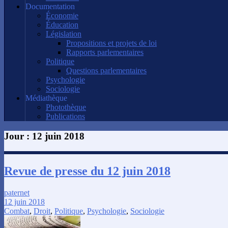
Documentation
Économie
Éducation
Législation
Propositions et projets de loi
Rapports parlementaires
Politique
Questions parlementaires
Psychologie
Sociologie
Médiathèque
Photothèque
Publications
Jour :
12 juin 2018
Revue de presse du 12 juin 2018
paternet
12 juin 2018
Combat
,
Droit
,
Politique
,
Psychologie
,
Sociologie