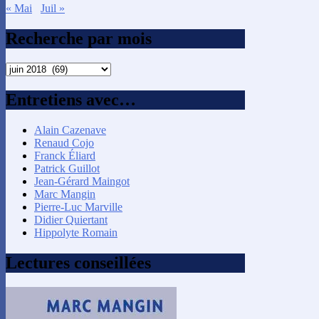
« Mai
Juil »
Recherche par mois
Recherche
par
mois
Entretiens avec…
Alain Cazenave
Renaud Cojo
Franck Éliard
Patrick Guillot
Jean-Gérard Maingot
Marc Mangin
Pierre-Luc Marville
Didier Quiertant
Hippolyte Romain
Lectures conseillées