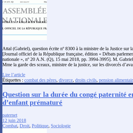
Attal (Gabriel), question écrite nº 8300 à la ministre de la Justice sur 
[Journal officiel de la République française, édition « Débats parlem
nationale », nº 20 A.N. (Q), 15 mai 2018, pp. 3994-3995]. M. Gabriel A
Mme la garde des sceaux, ministre de la justice, sur les divorcés d’ava
Lire l’article
Étiquettes :
combat des pères
,
divorce
,
droits civils
,
pension alimentai
Question sur la durée du congé paternité e
d’enfant prématuré
paternet
12 juin 2018
Combat
,
Droit
,
Politique
,
Sociologie