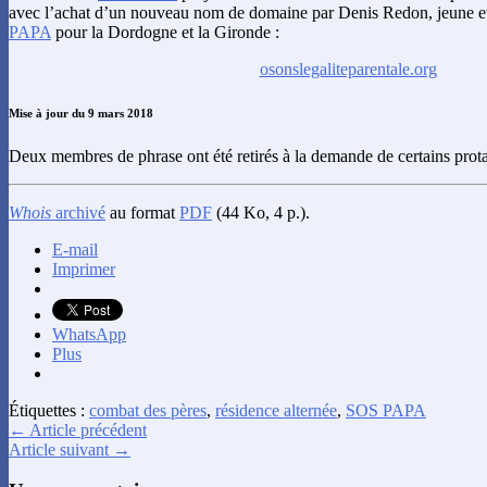
avec l’achat d’un nouveau nom de domaine par Denis Redon, jeune e
PAPA
pour la Dordogne et la Gironde :
osonslegaliteparentale.org
Mise à jour du 9 mars 2018
Deux membres de phrase ont été retirés à la demande de certains prota
Whois
archivé
au format
PDF
(44 Ko, 4 p.).
E-mail
Imprimer
WhatsApp
Plus
Étiquettes :
combat des pères
,
résidence alternée
,
SOS PAPA
← Article précédent
Article suivant →