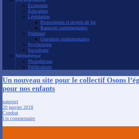
Économie
Éducation
Législation
Propositions et projets de loi
Rapports parlementaires
Politique
Questions parlementaires
Psychologie
Sociologie
Médiathèque
Photothèque
Publications
Un nouveau site pour le collectif Osons l’é
pour nos enfants
paternet
20 janvier 2018
Combat
Un commentaire