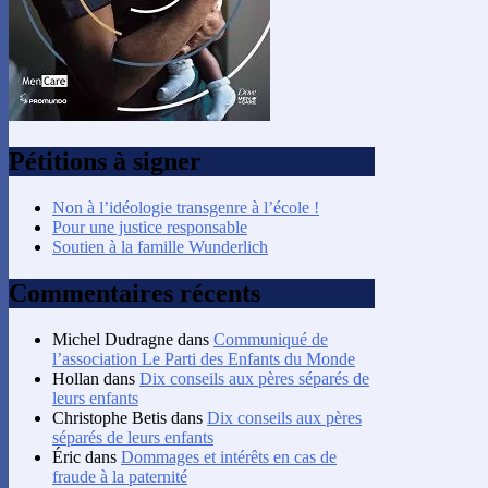
Pétitions à signer
Non à l’idéologie transgenre à l’école !
Pour une justice responsable
Soutien à la famille Wunderlich
Commentaires récents
Michel Dudragne
dans
Communiqué de
l’association Le Parti des Enfants du Monde
Hollan
dans
Dix conseils aux pères séparés de
leurs enfants
Christophe Betis
dans
Dix conseils aux pères
séparés de leurs enfants
Éric
dans
Dommages et intérêts en cas de
fraude à la paternité