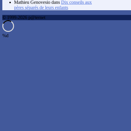
Mathieu Genovesio
dans
Dix conseils aux
pères séparés de leurs enfants
© 1999-2026 p@ternet
%d