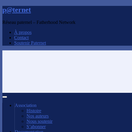
p@ternet
Réseau paternel – Fatherhood Network
À propos
Contact
Soutenir Paternet
Association
Histoire
Nos auteurs
Nous soutenir
S’abonner
Documentation