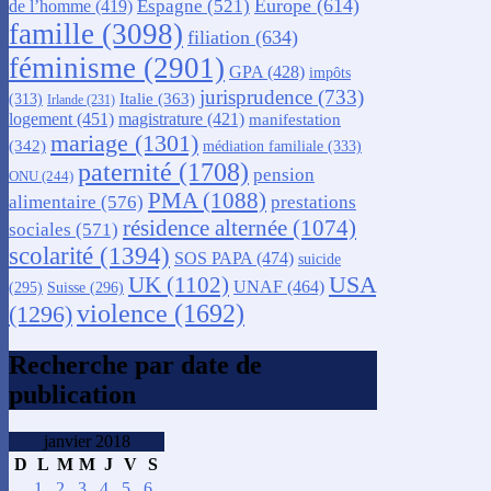
Europe
(614)
Espagne
(521)
de l’homme
(419)
famille
(3098)
filiation
(634)
féminisme
(2901)
GPA
(428)
impôts
jurisprudence
(733)
Italie
(363)
(313)
Irlande
(231)
logement
(451)
magistrature
(421)
manifestation
mariage
(1301)
(342)
médiation familiale
(333)
paternité
(1708)
pension
ONU
(244)
PMA
(1088)
alimentaire
(576)
prestations
résidence alternée
(1074)
sociales
(571)
scolarité
(1394)
SOS PAPA
(474)
suicide
USA
UK
(1102)
UNAF
(464)
(295)
Suisse
(296)
violence
(1692)
(1296)
Recherche par date de
publication
janvier 2018
D
L
M
M
J
V
S
1
2
3
4
5
6