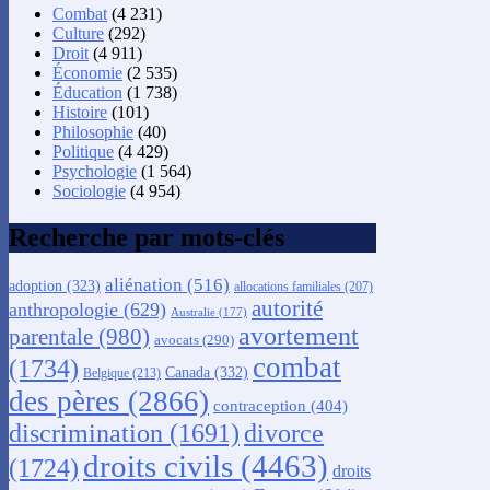
Combat
(4 231)
Culture
(292)
Droit
(4 911)
Économie
(2 535)
Éducation
(1 738)
Histoire
(101)
Philosophie
(40)
Politique
(4 429)
Psychologie
(1 564)
Sociologie
(4 954)
Recherche par mots-clés
aliénation
(516)
adoption
(323)
allocations familiales
(207)
autorité
anthropologie
(629)
Australie
(177)
avortement
parentale
(980)
avocats
(290)
combat
(1734)
Canada
(332)
Belgique
(213)
des pères
(2866)
contraception
(404)
discrimination
(1691)
divorce
droits civils
(4463)
(1724)
droits