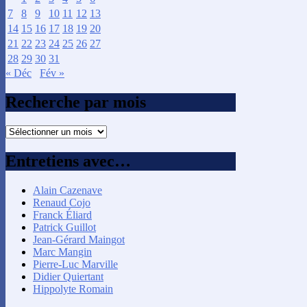
7
8
9
10
11
12
13
14
15
16
17
18
19
20
21
22
23
24
25
26
27
28
29
30
31
« Déc
Fév »
Recherche par mois
Recherche
par
mois
Entretiens avec…
Alain Cazenave
Renaud Cojo
Franck Éliard
Patrick Guillot
Jean-Gérard Maingot
Marc Mangin
Pierre-Luc Marville
Didier Quiertant
Hippolyte Romain