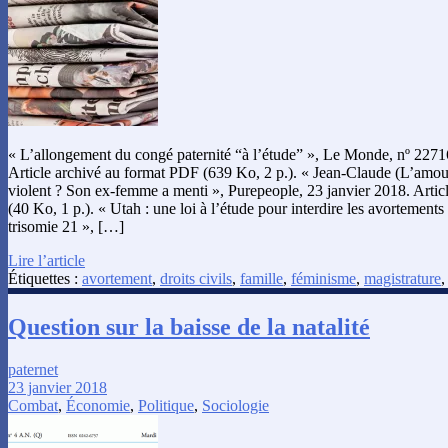
« L’allongement du congé paternité “à l’étude” », Le Monde, nº 22716
Article archivé au format PDF (639 Ko, 2 p.). « Jean-Claude (L’amour
violent ? Son ex-femme a menti », Purepeople, 23 janvier 2018. Arti
(40 Ko, 1 p.). « Utah : une loi à l’étude pour interdire les avortements
trisomie 21 », […]
Lire l’article
Étiquettes :
avortement
,
droits civils
,
famille
,
féminisme
,
magistrature
Question sur la baisse de la natalité
paternet
23 janvier 2018
Combat
,
Économie
,
Politique
,
Sociologie