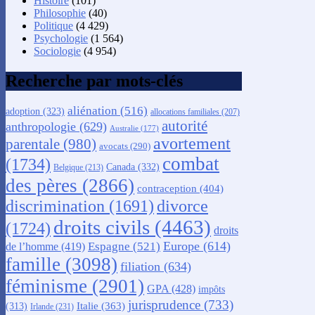
Histoire
(101)
Philosophie
(40)
Politique
(4 429)
Psychologie
(1 564)
Sociologie
(4 954)
Recherche par mots-clés
aliénation
(516)
adoption
(323)
allocations familiales
(207)
autorité
anthropologie
(629)
Australie
(177)
avortement
parentale
(980)
avocats
(290)
combat
(1734)
Canada
(332)
Belgique
(213)
des pères
(2866)
contraception
(404)
discrimination
(1691)
divorce
droits civils
(4463)
(1724)
droits
Europe
(614)
Espagne
(521)
de l’homme
(419)
famille
(3098)
filiation
(634)
féminisme
(2901)
GPA
(428)
impôts
jurisprudence
(733)
Italie
(363)
(313)
Irlande
(231)