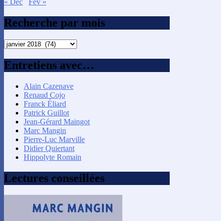
« Déc
Fév »
Recherche par mois
Recherche
par
mois
Entretiens avec…
Alain Cazenave
Renaud Cojo
Franck Éliard
Patrick Guillot
Jean-Gérard Maingot
Marc Mangin
Pierre-Luc Marville
Didier Quiertant
Hippolyte Romain
Lectures conseillées