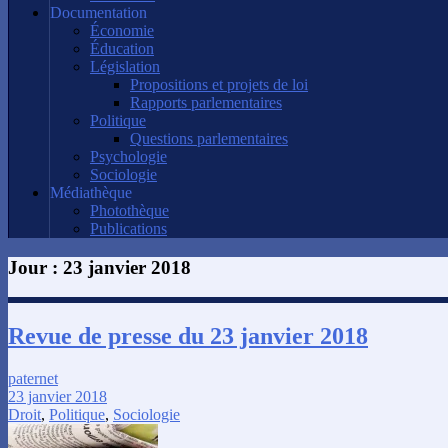
Documentation
Économie
Éducation
Législation
Propositions et projets de loi
Rapports parlementaires
Politique
Questions parlementaires
Psychologie
Sociologie
Médiathèque
Photothèque
Publications
Jour :
23 janvier 2018
Revue de presse du 23 janvier 2018
paternet
23 janvier 2018
Droit
,
Politique
,
Sociologie