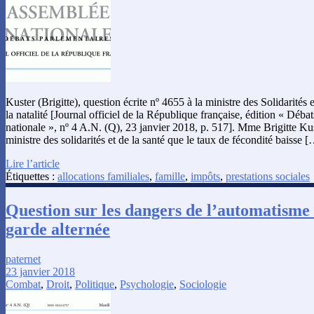
Kuster (Brigitte), question écrite nº 4655 à la ministre des Solidarités e
la natalité [Journal officiel de la République française, édition « Déb
nationale », nº 4 A.N. (Q), 23 janvier 2018, p. 517]. Mme Brigitte Ku
ministre des solidarités et de la santé que le taux de fécondité baisse 
Lire l’article
Étiquettes :
allocations familiales
,
famille
,
impôts
,
prestations sociales
Question sur les dangers de l’automatisme
garde alternée
paternet
23 janvier 2018
Combat
,
Droit
,
Politique
,
Psychologie
,
Sociologie