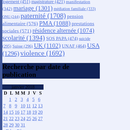
logement
(451)
magistrature
(421)
manifestation
mariage
(1301)
(342)
médiation familiale
(333)
paternité
(1708)
pension
ONU
(244)
PMA
(1088)
alimentaire
(576)
prestations
résidence alternée
(1074)
sociales
(571)
scolarité
(1394)
SOS PAPA
(474)
suicide
USA
UK
(1102)
UNAF
(464)
(295)
Suisse
(296)
violence
(1692)
(1296)
Recherche par date de
publication
janvier 2018
D
L
M
M
J
V
S
1
2
3
4
5
6
7
8
9
10
11
12
13
14
15
16
17
18
19
20
21
22
23
24
25
26
27
28
29
30
31