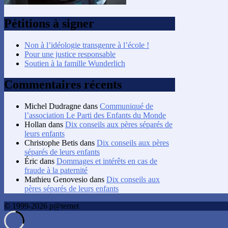
Pétitions à signer
Non à l’idéologie transgenre à l’école !
Pour une justice responsable
Soutien à la famille Wunderlich
Commentaires récents
Michel Dudragne
dans
Communiqué de
l’association Le Parti des Enfants du Monde
Hollan
dans
Dix conseils aux pères séparés de
leurs enfants
Christophe Betis
dans
Dix conseils aux pères
séparés de leurs enfants
Éric
dans
Dommages et intérêts en cas de
fraude à la paternité
Mathieu Genovesio
dans
Dix conseils aux
pères séparés de leurs enfants
© 1999-2026 p@ternet