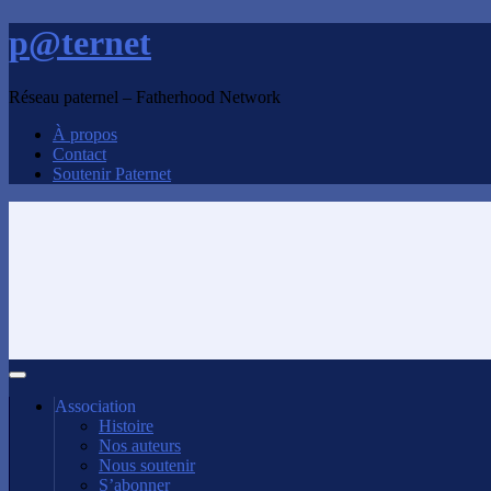
p@ternet
Réseau paternel – Fatherhood Network
À propos
Contact
Soutenir Paternet
Association
Histoire
Nos auteurs
Nous soutenir
S’abonner