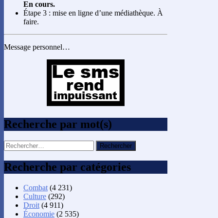
En cours.
Étape 3 : mise en ligne d’une médiathèque. À
faire.
Message personnel…
Recherche par mot(s)
Rechercher :
Recherche par catégories
Combat
(4 231)
Culture
(292)
Droit
(4 911)
Économie
(2 535)