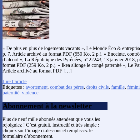
« De plus en plus de logements vacants », Le Monde Éco & entreprise
p. 7. Article archivé au format PDF (550 Ko, 2 p.). « Enceinte, contr
d’alcool », La République des Pyrénées, nº 22243, 13 janvier 2018, p.
format PDF (259 Ko, 2 p.). « Ikea allonge le congé paternité », Le Par
Article archivé au format PDF […]
Lire l’article
Étiquettes :
avortement
,
combat des pères
,
droits civils
,
famille
,
fémin
paternité
,
violence
Abonnement à la newsletter
Plus de neuf mille abonnés attendent que vous les
rejoigniez ! C’est gratuit, instructif et très simple :
cliquez sur l’image ci-dessous et remplissez le
formulaire d’abonnement.