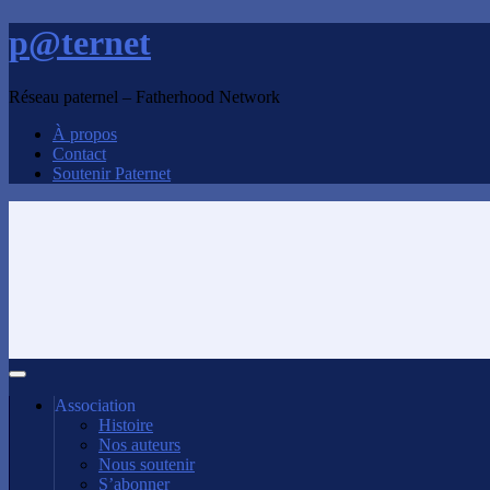
p@ternet
Réseau paternel – Fatherhood Network
À propos
Contact
Soutenir Paternet
Association
Histoire
Nos auteurs
Nous soutenir
S’abonner