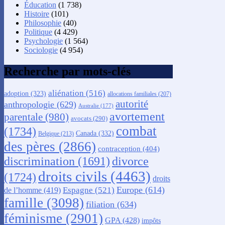
Éducation
(1 738)
Histoire
(101)
Philosophie
(40)
Politique
(4 429)
Psychologie
(1 564)
Sociologie
(4 954)
Recherche par mots-clés
aliénation
(516)
adoption
(323)
allocations familiales
(207)
autorité
anthropologie
(629)
Australie
(177)
avortement
parentale
(980)
avocats
(290)
combat
(1734)
Canada
(332)
Belgique
(213)
des pères
(2866)
contraception
(404)
discrimination
(1691)
divorce
droits civils
(4463)
(1724)
droits
Europe
(614)
Espagne
(521)
de l’homme
(419)
famille
(3098)
filiation
(634)
féminisme
(2901)
GPA
(428)
impôts