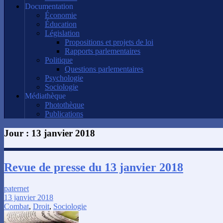
Documentation
Économie
Éducation
Législation
Propositions et projets de loi
Rapports parlementaires
Politique
Questions parlementaires
Psychologie
Sociologie
Médiathèque
Photothèque
Publications
Jour :
13 janvier 2018
Revue de presse du 13 janvier 2018
paternet
13 janvier 2018
Combat
,
Droit
,
Sociologie