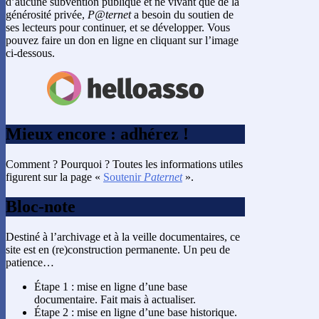
d’aucune subvention publique et ne vivant que de la
générosité privée,
P@ternet
a besoin du soutien de
ses lecteurs pour continuer, et se développer. Vous
pouvez faire un don en ligne en cliquant sur l’image
ci-dessous.
Mieux encore : adhérez !
Comment ? Pourquoi ? Toutes les informations utiles
figurent sur la page «
Soutenir
Paternet
».
Bloc-note
Destiné à l’archivage et à la veille documentaires, ce
site est en (re)construction permanente. Un peu de
patience…
Étape 1 : mise en ligne d’une base
documentaire. Fait mais à actualiser.
Étape 2 : mise en ligne d’une base historique.