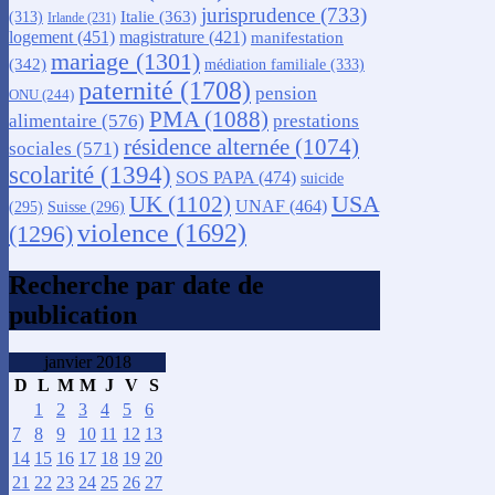
jurisprudence
(733)
Italie
(363)
(313)
Irlande
(231)
logement
(451)
magistrature
(421)
manifestation
mariage
(1301)
(342)
médiation familiale
(333)
paternité
(1708)
pension
ONU
(244)
PMA
(1088)
alimentaire
(576)
prestations
résidence alternée
(1074)
sociales
(571)
scolarité
(1394)
SOS PAPA
(474)
suicide
USA
UK
(1102)
UNAF
(464)
(295)
Suisse
(296)
violence
(1692)
(1296)
Recherche par date de
publication
janvier 2018
D
L
M
M
J
V
S
1
2
3
4
5
6
7
8
9
10
11
12
13
14
15
16
17
18
19
20
21
22
23
24
25
26
27