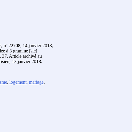
, nº 22708, 14 janvier 2018,
ôlée à 3 gramme [sic]
 37. Article archivé au
isien, 13 janvier 2018.
isme
,
logement
,
mariage
,