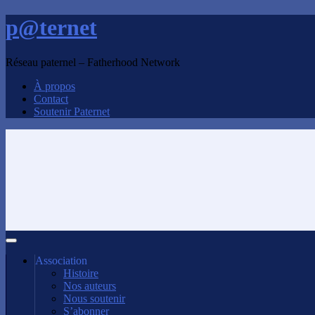
p@ternet
Réseau paternel – Fatherhood Network
À propos
Contact
Soutenir Paternet
Association
Histoire
Nos auteurs
Nous soutenir
S’abonner