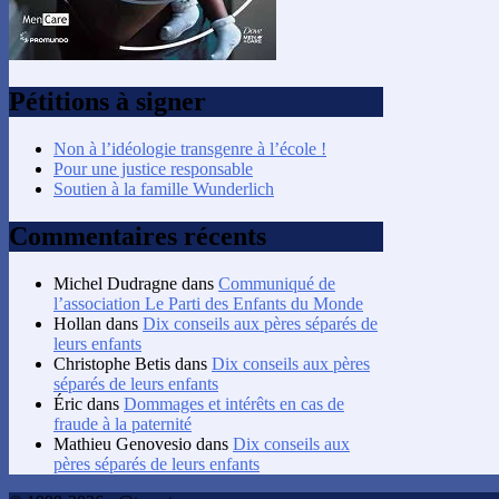
Pétitions à signer
Non à l’idéologie transgenre à l’école !
Pour une justice responsable
Soutien à la famille Wunderlich
Commentaires récents
Michel Dudragne
dans
Communiqué de
l’association Le Parti des Enfants du Monde
Hollan
dans
Dix conseils aux pères séparés de
leurs enfants
Christophe Betis
dans
Dix conseils aux pères
séparés de leurs enfants
Éric
dans
Dommages et intérêts en cas de
fraude à la paternité
Mathieu Genovesio
dans
Dix conseils aux
pères séparés de leurs enfants