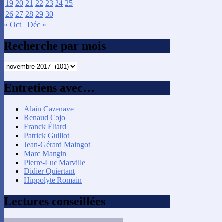
19
20
21
22
23
24
25
26
27
28
29
30
« Oct
Déc »
Recherche par mois
Recherche
par
mois
Entretiens avec…
Alain Cazenave
Renaud Cojo
Franck Éliard
Patrick Guillot
Jean-Gérard Maingot
Marc Mangin
Pierre-Luc Marville
Didier Quiertant
Hippolyte Romain
Lectures conseillées