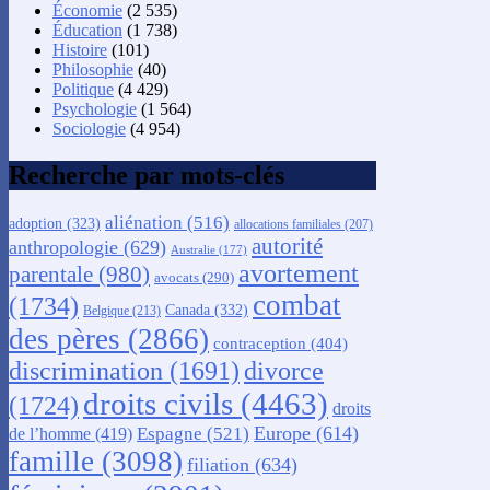
Économie
(2 535)
Éducation
(1 738)
Histoire
(101)
Philosophie
(40)
Politique
(4 429)
Psychologie
(1 564)
Sociologie
(4 954)
Recherche par mots-clés
aliénation
(516)
adoption
(323)
allocations familiales
(207)
autorité
anthropologie
(629)
Australie
(177)
avortement
parentale
(980)
avocats
(290)
combat
(1734)
Canada
(332)
Belgique
(213)
des pères
(2866)
contraception
(404)
discrimination
(1691)
divorce
droits civils
(4463)
(1724)
droits
Europe
(614)
Espagne
(521)
de l’homme
(419)
famille
(3098)
filiation
(634)