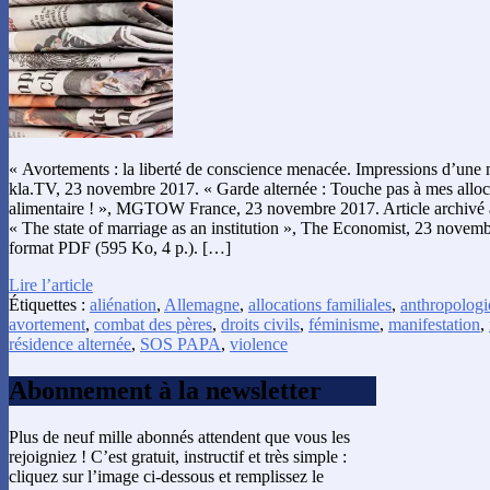
« Avortements : la liberté de conscience menacée. Impressions d’une 
kla.TV, 23 novembre 2017. « Garde alternée : Touche pas à mes alloc
alimentaire ! », MGTOW France, 23 novembre 2017. Article archivé 
« The state of marriage as an institution », The Economist, 23 novemb
format PDF (595 Ko, 4 p.). […]
Lire l’article
Étiquettes :
aliénation
,
Allemagne
,
allocations familiales
,
anthropologi
avortement
,
combat des pères
,
droits civils
,
féminisme
,
manifestation
,
résidence alternée
,
SOS PAPA
,
violence
Abonnement à la newsletter
Plus de neuf mille abonnés attendent que vous les
rejoigniez ! C’est gratuit, instructif et très simple :
cliquez sur l’image ci-dessous et remplissez le