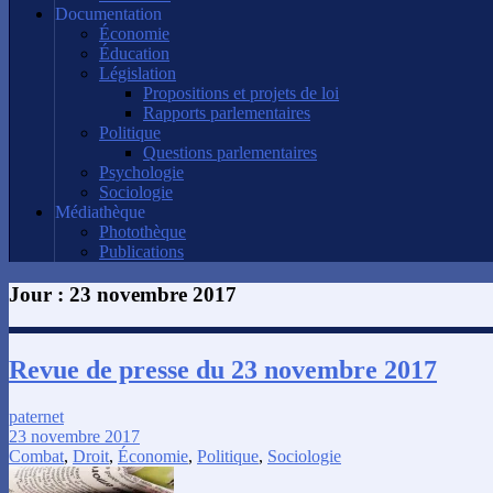
Documentation
Économie
Éducation
Législation
Propositions et projets de loi
Rapports parlementaires
Politique
Questions parlementaires
Psychologie
Sociologie
Médiathèque
Photothèque
Publications
Jour :
23 novembre 2017
Revue de presse du 23 novembre 2017
paternet
23 novembre 2017
Combat
,
Droit
,
Économie
,
Politique
,
Sociologie