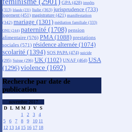
féminisme
(2901)
GPA
(428)
impôts
jurisprudence
(733)
Italie
(363)
(313)
Irlande
(231)
logement
(451)
magistrature
(421)
manifestation
mariage
(1301)
(342)
médiation familiale
(333)
paternité
(1708)
pension
ONU
(244)
PMA
(1088)
alimentaire
(576)
prestations
résidence alternée
(1074)
sociales
(571)
scolarité
(1394)
SOS PAPA
(474)
suicide
USA
UK
(1102)
UNAF
(464)
(295)
Suisse
(296)
violence
(1692)
(1296)
Recherche par date de
publication
novembre 2017
D
L
M
M
J
V
S
1
2
3
4
5
6
7
8
9
10
11
12
13
14
15
16
17
18