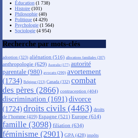
Éducation
(1 738)
Histoire
(101)
Philosophie
(40)
Politique
(4 429)
Psychologie
(1 564)
Sociologie
(4 954)
Recherche par mots-clés
aliénation
(516)
adoption
(323)
allocations familiales
(207)
autorité
anthropologie
(629)
Australie
(177)
avortement
parentale
(980)
avocats
(290)
combat
(1734)
Canada
(332)
Belgique
(213)
des pères
(2866)
contraception
(404)
discrimination
(1691)
divorce
droits civils
(4463)
(1724)
droits
Europe
(614)
Espagne
(521)
de l’homme
(419)
famille
(3098)
filiation
(634)
féminisme
(2901)
GPA
(428)
impôts