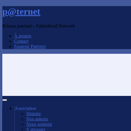
p@ternet
Réseau paternel – Fatherhood Network
À propos
Contact
Soutenir Paternet
Association
Histoire
Nos auteurs
Nous soutenir
S’abonner