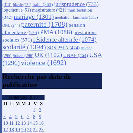
jurisprudence
(733)
Italie
(363)
(313)
Irlande
(231)
logement
(451)
magistrature
(421)
manifestation
mariage
(1301)
(342)
médiation familiale
(333)
paternité
(1708)
pension
ONU
(244)
PMA
(1088)
alimentaire
(576)
prestations
résidence alternée
(1074)
sociales
(571)
scolarité
(1394)
SOS PAPA
(474)
suicide
USA
UK
(1102)
UNAF
(464)
(295)
Suisse
(296)
violence
(1692)
(1296)
Recherche par date de
publication
septembre 2017
D
L
M
M
J
V
S
1
2
3
4
5
6
7
8
9
10
11
12
13
14
15
16
17
18
19
20
21
22
23