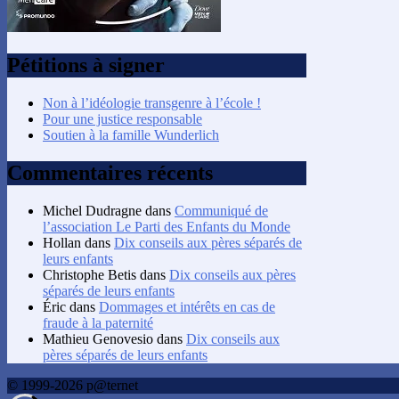
Pétitions à signer
Non à l’idéologie transgenre à l’école !
Pour une justice responsable
Soutien à la famille Wunderlich
Commentaires récents
Michel Dudragne
dans
Communiqué de
l’association Le Parti des Enfants du Monde
Hollan
dans
Dix conseils aux pères séparés de
leurs enfants
Christophe Betis
dans
Dix conseils aux pères
séparés de leurs enfants
Éric
dans
Dommages et intérêts en cas de
fraude à la paternité
Mathieu Genovesio
dans
Dix conseils aux
pères séparés de leurs enfants
© 1999-2026 p@ternet