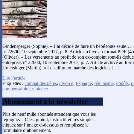
Gindensperger (Sophie), « J’ai décidé de faire un bébé toute seule…
nº 22600, 10 septembre 2017, p. 8. Article archivé au format PDF (45
(Olivier), « Les versements au profit de son ex-conjoint sont-ils déd
entreprise, nº 22600, 10 septembre 2017, p. 7. Article archivé au for
Untersinger (Martin), « Le sulfureux marché des logiciels […]
Lire l’article
Étiquettes :
combat des pères
,
divorce
,
Espagne
,
féminisme
,
impôts
,
p
compensatoire
,
violence
Abonnement à la newsletter
Plus de neuf mille abonnés attendent que vous les
rejoigniez ! C’est gratuit, instructif et très simple :
cliquez sur l’image ci-dessous et remplissez le
formulaire d’abonnement.