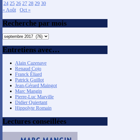
24
25
26
27
28
29
30
« Août
Oct »
Recherche par mois
Recherche
par
mois
Entretiens avec…
Alain Cazenave
Renaud Cojo
Franck Éliard
Patrick Guillot
Jean-Gérard Maingot
Marc Mangin
Pierre-Luc Marville
Didier Quiertant
Hippolyte Romain
Lectures conseillées