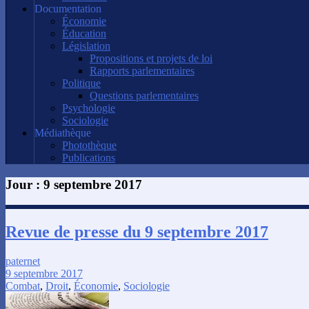
Documentation
Économie
Éducation
Législation
Propositions et projets de loi
Rapports parlementaires
Politique
Questions parlementaires
Psychologie
Sociologie
Médiathèque
Photothèque
Publications
Jour :
9 septembre 2017
Revue de presse du 9 septembre 2017
paternet
9 septembre 2017
Combat
,
Droit
,
Économie
,
Sociologie