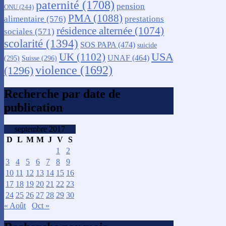
paternité
(1708)
pension
ONU
(244)
PMA
(1088)
alimentaire
(576)
prestations
résidence alternée
(1074)
sociales
(571)
scolarité
(1394)
SOS PAPA
(474)
suicide
USA
UK
(1102)
UNAF
(464)
(295)
Suisse
(296)
violence
(1692)
(1296)
Recherche par date de
publication
septembre 2017
D
L
M
M
J
V
S
1
2
3
4
5
6
7
8
9
10
11
12
13
14
15
16
17
18
19
20
21
22
23
24
25
26
27
28
29
30
« Août
Oct »