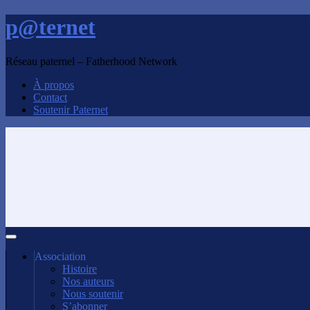
p@ternet
Réseau paternel – Fatherhood Network
À propos
Contact
Soutenir Paternet
Association
Histoire
Nos auteurs
Nous soutenir
S’abonner