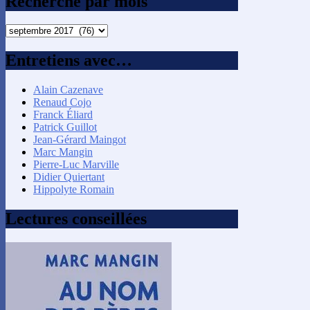
Recherche par mois
Recherche
par
mois
Entretiens avec…
Alain Cazenave
Renaud Cojo
Franck Éliard
Patrick Guillot
Jean-Gérard Maingot
Marc Mangin
Pierre-Luc Marville
Didier Quiertant
Hippolyte Romain
Lectures conseillées