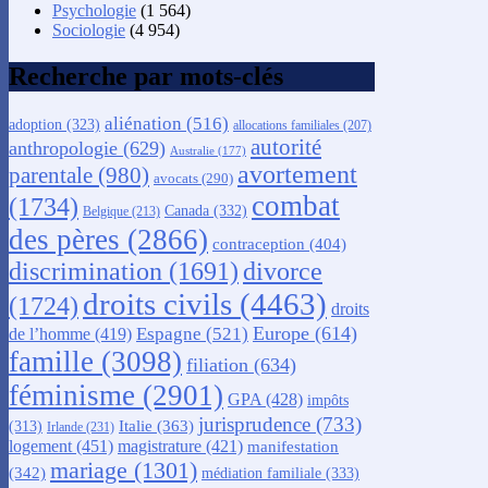
Psychologie
(1 564)
Sociologie
(4 954)
Recherche par mots-clés
aliénation
(516)
adoption
(323)
allocations familiales
(207)
autorité
anthropologie
(629)
Australie
(177)
avortement
parentale
(980)
avocats
(290)
combat
(1734)
Canada
(332)
Belgique
(213)
des pères
(2866)
contraception
(404)
discrimination
(1691)
divorce
droits civils
(4463)
(1724)
droits
Europe
(614)
Espagne
(521)
de l’homme
(419)
famille
(3098)
filiation
(634)
féminisme
(2901)
GPA
(428)
impôts
jurisprudence
(733)
Italie
(363)
(313)
Irlande
(231)
logement
(451)
magistrature
(421)
manifestation
mariage
(1301)
(342)
médiation familiale
(333)