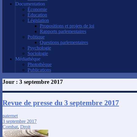
Documentation
Économie
Éducation
Législation
Propositions et projets de loi
Rapports parlementaires
Politique
Questions parlementaires
Psychologie
Sociologie
Médiathèque
Photothèque
Publications
Jour :
3 septembre 2017
Revue de presse du 3 septembre 2017
paternet
3 septembre 2017
Combat
,
Droit