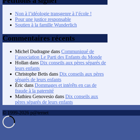
Pétitions à signer
Non à l’idéologie transgenre à l’école !
Pour une justice responsable
Soutien à la famille Wunderlich
Commentaires récents
Michel Dudragne
dans
Communiqué de
l’association Le Parti des Enfants du Monde
Hollan
dans
Dix conseils aux pères séparés de
leurs enfants
Christophe Betis
dans
Dix conseils aux pères
séparés de leurs enfants
Éric
dans
Dommages et intérêts en cas de
fraude à la paternité
Mathieu Genovesio
dans
Dix conseils aux
pères séparés de leurs enfants
© 1999-2026 p@ternet