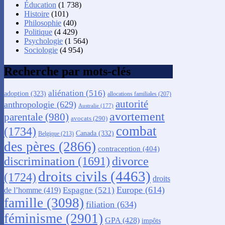
Éducation
(1 738)
Histoire
(101)
Philosophie
(40)
Politique
(4 429)
Psychologie
(1 564)
Sociologie
(4 954)
Recherche par mots-clés
aliénation
(516)
adoption
(323)
allocations familiales
(207)
autorité
anthropologie
(629)
Australie
(177)
avortement
parentale
(980)
avocats
(290)
combat
(1734)
Canada
(332)
Belgique
(213)
des pères
(2866)
contraception
(404)
discrimination
(1691)
divorce
droits civils
(4463)
(1724)
droits
Europe
(614)
Espagne
(521)
de l’homme
(419)
famille
(3098)
filiation
(634)
féminisme
(2901)
GPA
(428)
impôts