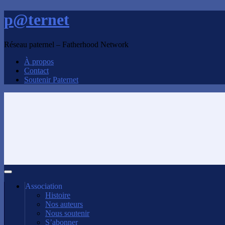
p@ternet
Réseau paternel – Fatherhood Network
À propos
Contact
Soutenir Paternet
Association
Histoire
Nos auteurs
Nous soutenir
S’abonner