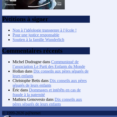
Pétitions à signer
Non à l’idéologie transgenre à l’école !
Pour une justice responsable
Soutien à la famille Wunderlich
Commentaires récents
Michel Dudragne
dans
Communiqué de
l’association Le Parti des Enfants du Monde
Hollan
dans
Dix conseils aux pères séparés de
leurs enfants
Christophe Betis
dans
Dix conseils aux pères
séparés de leurs enfants
Éric
dans
Dommages et intérêts en cas de
fraude à la paternité
Mathieu Genovesio
dans
Dix conseils aux
pères séparés de leurs enfants
© 1999-2026 p@ternet