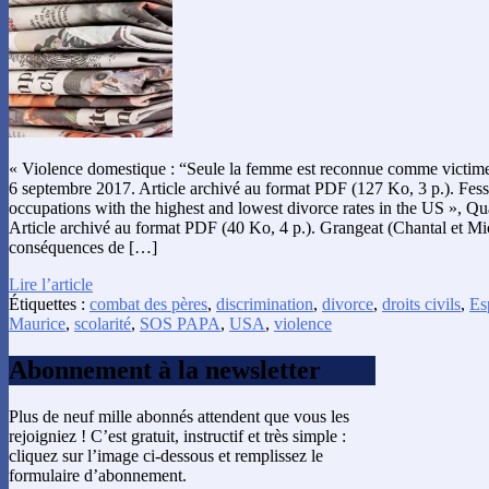
« Violence domestique : “Seule la femme est reconnue comme victime 
6 septembre 2017. Article archivé au format PDF (127 Ko, 3 p.). Fess
occupations with the highest and lowest divorce rates in the US », Qu
Article archivé au format PDF (40 Ko, 4 p.). Grangeat (Chantal et Mi
conséquences de […]
Lire l’article
Étiquettes :
combat des pères
,
discrimination
,
divorce
,
droits civils
,
Es
Maurice
,
scolarité
,
SOS PAPA
,
USA
,
violence
Abonnement à la newsletter
Plus de neuf mille abonnés attendent que vous les
rejoigniez ! C’est gratuit, instructif et très simple :
cliquez sur l’image ci-dessous et remplissez le
formulaire d’abonnement.