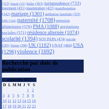
jurisprudence
(733)
Italie
(363)
(313)
Irlande
(231)
logement
(451)
magistrature
(421)
manifestation
mariage
(1301)
(342)
médiation familiale
(333)
paternité
(1708)
pension
ONU
(244)
PMA
(1088)
alimentaire
(576)
prestations
résidence alternée
(1074)
sociales
(571)
scolarité
(1394)
SOS PAPA
(474)
suicide
USA
UK
(1102)
UNAF
(464)
(295)
Suisse
(296)
violence
(1692)
(1296)
Recherche par date de
publication
septembre 2017
D
L
M
M
J
V
S
1
2
3
4
5
6
7
8
9
10
11
12
13
14
15
16
17
18
19
20
21
22
23