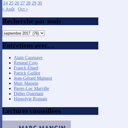
24
25
26
27
28
29
30
« Août
Oct »
Recherche par mois
Recherche
par
mois
Entretiens avec…
Alain Cazenave
Renaud Cojo
Franck Éliard
Patrick Guillot
Jean-Gérard Maingot
Marc Mangin
Pierre-Luc Marville
Didier Quiertant
Hippolyte Romain
Lectures conseillées