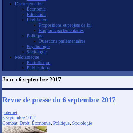
Documentation
Économie
Éducation
Législation
Propositions et projets de loi
Rapports parlementaires
Politique
Questions parlementaires
Psychologie
Sociologie
Médiathèque
Photothèque
Publications
Jour :
6 septembre 2017
Revue de presse du 6 septembre 2017
paternet
6 septembre 2017
Combat
,
Droit
,
Économie
,
Politique
,
Sociologie