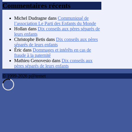
Commentaires récents
Michel Dudragne
dans
Communiqué de
l’association Le Parti des Enfants du Monde
Hollan
dans
Dix conseils aux pères séparés de
leurs enfants
Christophe Betis
dans
Dix conseils aux pères
séparés de leurs enfants
Éric
dans
Dommages et intérêts en cas de
fraude à la paternité
Mathieu Genovesio
dans
Dix conseils aux
pères séparés de leurs enfants
© 1999-2026 p@ternet