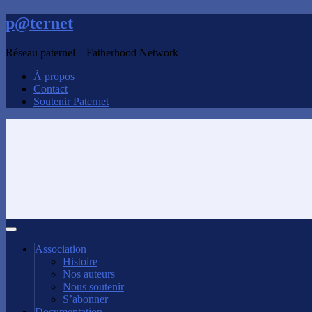
p@ternet
Réseau paternel – Fatherhood Network
À propos
Contact
Soutenir Paternet
Association
Histoire
Nos auteurs
Nous soutenir
S’abonner
Documentation