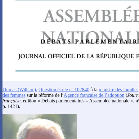
Dumas
(William)
,
Question écrite nº 102840
à la
ministre des familles
des femmes
sur la réforme de l’
Agence française de l’adoption
(
Journa
française
, édition « Débats parlementaires – Assemblée nationale », n
p. 1421).