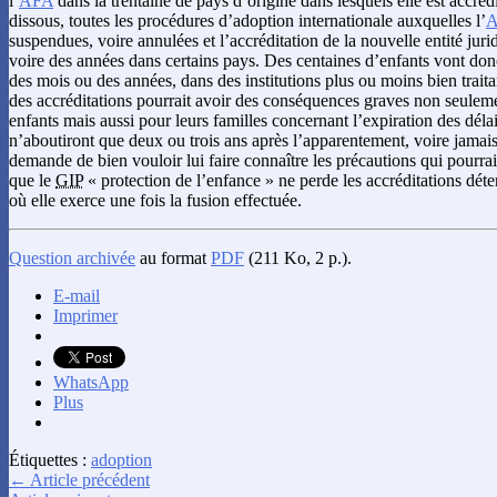
l’
AFA
dans la trentaine de pays d’origine dans lesquels elle est accréd
dissous, toutes les procédures d’adoption internationale auxquelles l’
suspendues, voire annulées et l’accréditation de la nouvelle entité jur
voire des années dans certains pays. Des centaines d’enfants vont don
des mois ou des années, dans des institutions plus ou moins bien trait
des accréditations pourrait avoir des conséquences graves non seuleme
enfants mais aussi pour leurs familles concernant l’expiration des déla
n’aboutiront que deux ou trois ans après l’apparentement, voire jamais.
demande de bien vouloir lui faire connaître les précautions qui pourraie
que le
GIP
« protection de l’enfance » ne perde les accréditations déte
où elle exerce une fois la fusion effectuée.
Question archivée
au format
PDF
(211 Ko, 2 p.).
E-mail
Imprimer
WhatsApp
Plus
Étiquettes :
adoption
← Article précédent