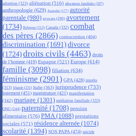
aliénation
(516)
adoption
(323)
allocations familiales
(207)
autorité
anthropologie
(629)
Australie
(177)
avortement
parentale
(980)
avocats
(290)
combat
(1734)
Canada
(332)
Belgique
(213)
des pères
(2866)
contraception
(404)
discrimination
(1691)
divorce
droits civils
(4463)
(1724)
droits
Europe
(614)
Espagne
(521)
de l’homme
(419)
famille
(3098)
filiation
(634)
féminisme
(2901)
GPA
(428)
impôts
jurisprudence
(733)
Italie
(363)
(313)
Irlande
(231)
logement
(451)
magistrature
(421)
manifestation
mariage
(1301)
(342)
médiation familiale
(333)
paternité
(1708)
pension
ONU
(244)
PMA
(1088)
alimentaire
(576)
prestations
résidence alternée
(1074)
sociales
(571)
scolarité
(1394)
SOS PAPA
(474)
suicide