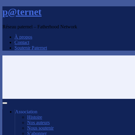
p@ternet
Réseau paternel – Fatherhood Network
À propos
Contact
Soutenir Paternet
Association
Histoire
Nos auteurs
Nous soutenir
S’abonner