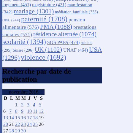
logement
(451)
magistrature
(421)
manifestation
mariage
(1301)
(342)
médiation familiale
(333)
paternité
(1708)
pension
ONU
(244)
PMA
(1088)
alimentaire
(576)
prestations
résidence alternée
(1074)
sociales
(571)
scolarité
(1394)
SOS PAPA
(474)
suicide
USA
UK
(1102)
UNAF
(464)
(295)
Suisse
(296)
violence
(1692)
(1296)
Recherche par date de
publication
novembre 2016
D
L
M
M
J
V
S
1
2
3
4
5
6
7
8
9
10
11
12
13
14
15
16
17
18
19
20
21
22
23
24
25
26
27
28
29
30