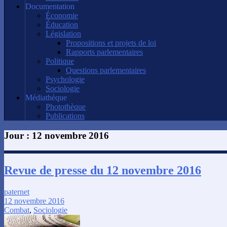
Documentation
Économie
Éducation
Législation
Propositions et projets de loi
Rapports parlementaires
Politique
Questions parlementaires
Psychologie
Sociologie
Médiathèque
Photothèque
Publications
Jour :
12 novembre 2016
Revue de presse du 12 novembre 2016
paternet
12 novembre 2016
Combat
,
Sociologie