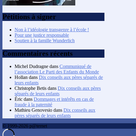
Pétitions à signer
Non à l’idéologie transgenre à l’école !
Pour une justice responsable
Soutien à la famille Wunderlich
Commentaires récents
Michel Dudragne
dans
Communiqué de
l’association Le Parti des Enfants du Monde
Hollan
dans
Dix conseils aux pères séparés de
leurs enfants
Christophe Betis
dans
Dix conseils aux pères
séparés de leurs enfants
Éric
dans
Dommages et intérêts en cas de
fraude à la paternité
Mathieu Genovesio
dans
Dix conseils aux
pères séparés de leurs enfants
© 1999-2026 p@ternet