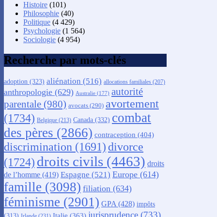
Histoire
(101)
Philosophie
(40)
Politique
(4 429)
Psychologie
(1 564)
Sociologie
(4 954)
Recherche par mots-clés
aliénation
(516)
adoption
(323)
allocations familiales
(207)
autorité
anthropologie
(629)
Australie
(177)
avortement
parentale
(980)
avocats
(290)
combat
(1734)
Canada
(332)
Belgique
(213)
des pères
(2866)
contraception
(404)
discrimination
(1691)
divorce
droits civils
(4463)
(1724)
droits
Europe
(614)
Espagne
(521)
de l’homme
(419)
famille
(3098)
filiation
(634)
féminisme
(2901)
GPA
(428)
impôts
jurisprudence
(733)
Italie
(363)
(313)
Irlande
(231)