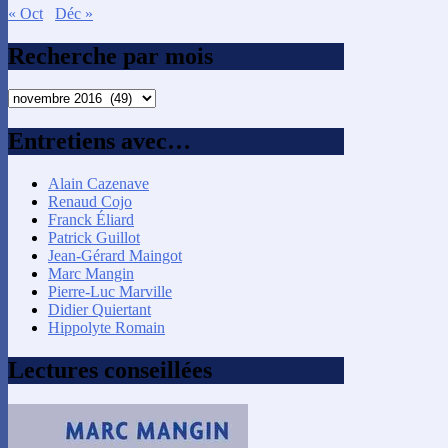
« Oct
Déc »
Recherche par mois
Recherche
par
mois
Entretiens avec…
Alain Cazenave
Renaud Cojo
Franck Éliard
Patrick Guillot
Jean-Gérard Maingot
Marc Mangin
Pierre-Luc Marville
Didier Quiertant
Hippolyte Romain
Lectures conseillées