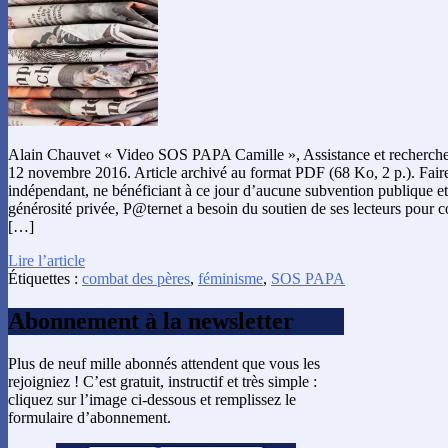
Alain Chauvet « Video SOS PAPA Camille », Assistance et recherche
12 novembre 2016. Article archivé au format PDF (68 Ko, 2 p.). Fai
indépendant, ne bénéficiant à ce jour d’aucune subvention publique et
générosité privée, P@ternet a besoin du soutien de ses lecteurs pour co
[…]
Lire l’article
Étiquettes :
combat des pères
,
féminisme
,
SOS PAPA
Abonnement à la newsletter
Plus de neuf mille abonnés attendent que vous les
rejoigniez ! C’est gratuit, instructif et très simple :
cliquez sur l’image ci-dessous et remplissez le
formulaire d’abonnement.