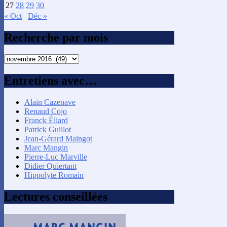
27
28
29
30
« Oct
Déc »
Recherche par mois
Recherche
par
mois
Entretiens avec…
Alain Cazenave
Renaud Cojo
Franck Éliard
Patrick Guillot
Jean-Gérard Maingot
Marc Mangin
Pierre-Luc Marville
Didier Quiertant
Hippolyte Romain
Lectures conseillées