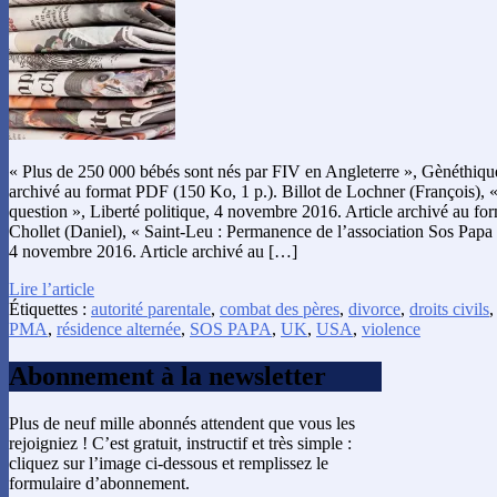
« Plus de 250 000 bébés sont nés par FIV en Angleterre », Gènéthiqu
archivé au format PDF (150 Ko, 1 p.). Billot de Lochner (François),
question », Liberté politique, 4 novembre 2016. Article archivé au fo
Chollet (Daniel), « Saint-Leu : Permanence de l’association Sos Papa
4 novembre 2016. Article archivé au […]
Lire l’article
Étiquettes :
autorité parentale
,
combat des pères
,
divorce
,
droits civils
PMA
,
résidence alternée
,
SOS PAPA
,
UK
,
USA
,
violence
Abonnement à la newsletter
Plus de neuf mille abonnés attendent que vous les
rejoigniez ! C’est gratuit, instructif et très simple :
cliquez sur l’image ci-dessous et remplissez le
formulaire d’abonnement.