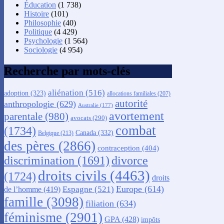
Éducation
(1 738)
Histoire
(101)
Philosophie
(40)
Politique
(4 429)
Psychologie
(1 564)
Sociologie
(4 954)
Recherche par mots-clés
aliénation
(516)
adoption
(323)
allocations familiales
(207)
autorité
anthropologie
(629)
Australie
(177)
avortement
parentale
(980)
avocats
(290)
combat
(1734)
Canada
(332)
Belgique
(213)
des pères
(2866)
contraception
(404)
discrimination
(1691)
divorce
droits civils
(4463)
(1724)
droits
Europe
(614)
Espagne
(521)
de l’homme
(419)
famille
(3098)
filiation
(634)
féminisme
(2901)
GPA
(428)
impôts