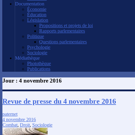
Documentation
Économie
Éducation
Législation
Propositions et projets de loi
Rapports parlementaires
Politique
Questions parlementaires
Psychologie
Sociologie
Médiathèque
Photothèque
Publications
Jour :
4 novembre 2016
Revue de presse du 4 novembre 2016
paternet
4 novembre 2016
Combat
,
Droit
,
Sociologie