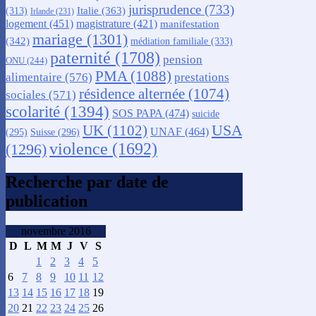
jurisprudence
(733)
Italie
(363)
(313)
Irlande
(231)
logement
(451)
magistrature
(421)
manifestation
mariage
(1301)
(342)
médiation familiale
(333)
paternité
(1708)
pension
ONU
(244)
PMA
(1088)
alimentaire
(576)
prestations
résidence alternée
(1074)
sociales
(571)
scolarité
(1394)
SOS PAPA
(474)
suicide
USA
UK
(1102)
UNAF
(464)
(295)
Suisse
(296)
violence
(1692)
(1296)
Recherche par date de
publication
novembre 2016
D
L
M
M
J
V
S
1
2
3
4
5
6
7
8
9
10
11
12
13
14
15
16
17
18
19
20
21
22
23
24
25
26