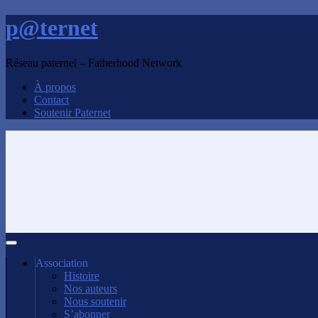
p@ternet
Réseau paternel – Fatherhood Network
À propos
Contact
Soutenir Paternet
Association
Histoire
Nos auteurs
Nous soutenir
S’abonner