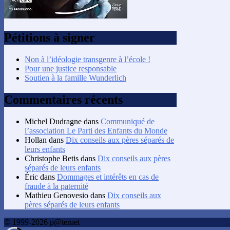
Pétitions à signer
Non à l’idéologie transgenre à l’école !
Pour une justice responsable
Soutien à la famille Wunderlich
Commentaires récents
Michel Dudragne
dans
Communiqué de
l’association Le Parti des Enfants du Monde
Hollan
dans
Dix conseils aux pères séparés de
leurs enfants
Christophe Betis
dans
Dix conseils aux pères
séparés de leurs enfants
Éric
dans
Dommages et intérêts en cas de
fraude à la paternité
Mathieu Genovesio
dans
Dix conseils aux
pères séparés de leurs enfants
© 1999-2026 p@ternet