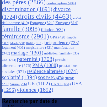
des pères
(2866)
contraception
(404)
discrimination
(1691)
divorce
droits civils
(4463)
(1724)
droits
Europe
(614)
Espagne
(521)
de l’homme
(419)
famille
(3098)
filiation
(634)
féminisme
(2901)
GPA
(428)
impôts
jurisprudence
(733)
Italie
(363)
(313)
Irlande
(231)
logement
(451)
magistrature
(421)
manifestation
mariage
(1301)
(342)
médiation familiale
(333)
paternité
(1708)
pension
ONU
(244)
PMA
(1088)
alimentaire
(576)
prestations
résidence alternée
(1074)
sociales
(571)
scolarité
(1394)
SOS PAPA
(474)
suicide
USA
UK
(1102)
UNAF
(464)
(295)
Suisse
(296)
violence
(1692)
(1296)
Recherche par date de