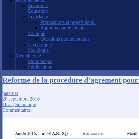
Économie
Éducation
Législation
Propositions et projets de loi
Rapports parlementaires
Politique
Questions parlementaires
Psychologie
Sociologie
Médiathèque
Photothèque
Publications
Réforme de la procédure d’agrément pour 
paternet
20 septembre 2016
Droit
,
Sociologie
Commentaires