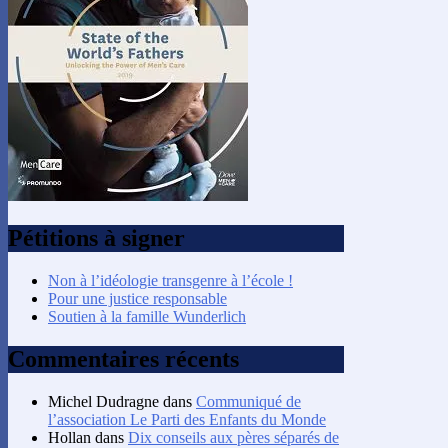
Pétitions à signer
Non à l’idéologie transgenre à l’école !
Pour une justice responsable
Soutien à la famille Wunderlich
Commentaires récents
Michel Dudragne
dans
Communiqué de
l’association Le Parti des Enfants du Monde
Hollan
dans
Dix conseils aux pères séparés de