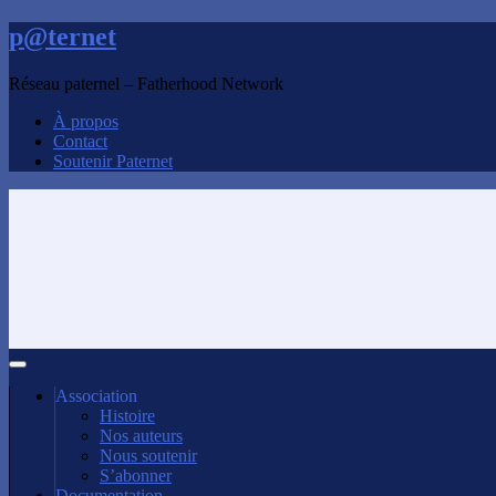
p@ternet
Réseau paternel – Fatherhood Network
À propos
Contact
Soutenir Paternet
Association
Histoire
Nos auteurs
Nous soutenir
S’abonner
Documentation