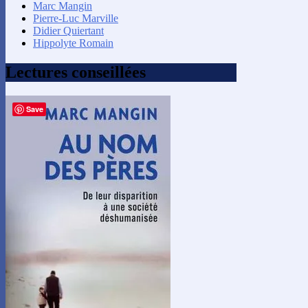
Marc Mangin
Pierre-Luc Marville
Didier Quiertant
Hippolyte Romain
Lectures conseillées
Save