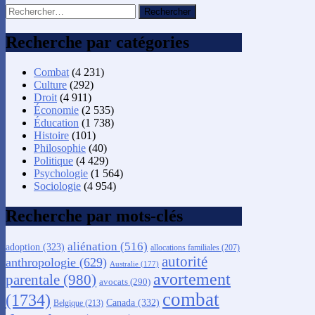
Rechercher :
Recherche par catégories
Combat
(4 231)
Culture
(292)
Droit
(4 911)
Économie
(2 535)
Éducation
(1 738)
Histoire
(101)
Philosophie
(40)
Politique
(4 429)
Psychologie
(1 564)
Sociologie
(4 954)
Recherche par mots-clés
aliénation
(516)
adoption
(323)
allocations familiales
(207)
autorité
anthropologie
(629)
Australie
(177)
avortement
parentale
(980)
avocats
(290)
combat
(1734)
Canada
(332)
Belgique
(213)