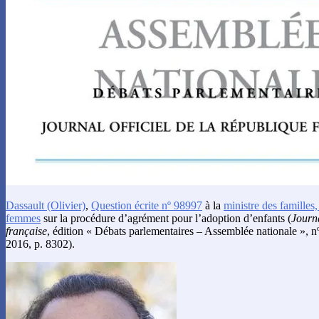
Dassault
(Olivier)
,
Question écrite nº 98997
à la
ministre des familles,
femmes
sur la procédure d’agrément pour l’adoption d’enfants (
Journa
française
, édition « Débats parlementaires – Assemblée nationale », 
2016, p. 8302).