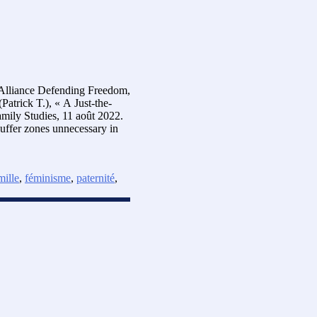
, Alliance Defending Freedom,
atrick T.), « A Just-the-
amily Studies, 11 août 2022.
uffer zones unnecessary in
mille
,
féminisme
,
paternité
,