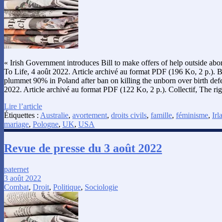
« Irish Government introduces Bill to make offers of help outside abort
To Life, 4 août 2022. Article archivé au format PDF (196 Ko, 2 p.). 
plummet 90% in Poland after ban on killing the unborn over birth def
2022. Article archivé au format PDF (122 Ko, 2 p.). Collectif, The ri
Lire l’article
Étiquettes :
Australie
,
avortement
,
droits civils
,
famille
,
féminisme
,
Irl
mariage
,
Pologne
,
UK
,
USA
Revue de presse du 3 août 2022
paternet
3 août 2022
Combat
,
Droit
,
Politique
,
Sociologie