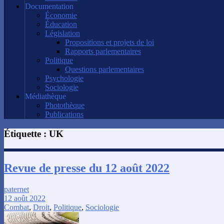
Documentation
Économie
Éducation
Législation
Propositions et projets de loi
Rapports parlementaires
Politique
Questions parlementaires
Psychologie
Sociologie
Médiathèque
Photothèque
Publications
Étiquette :
UK
Revue de presse du 12 août 2022
paternet
12 août 2022
Combat
,
Droit
,
Politique
,
Sociologie