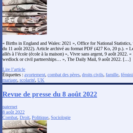
« Births in England and Wales: 2021 », Office for National Statistics,
du 11 août 2022). Article archivé au format PDF (427 Ko, 20 p.). « Le
allés à l’école (école à la maison) », Vivre sans argent, 9 août 2022. 
wedlock or civil partnerships… », The Daily Mail, 9 août 2022. […]
Lire l’article
Étiquettes :
avortement
,
combat des pères
,
droits civils
,
famille
,
fémin
mariage
,
scolarité
,
UK
Revue de presse du 8 août 2022
paternet
8 août 2022
Combat
,
Droit
,
Politique
,
Sociologie