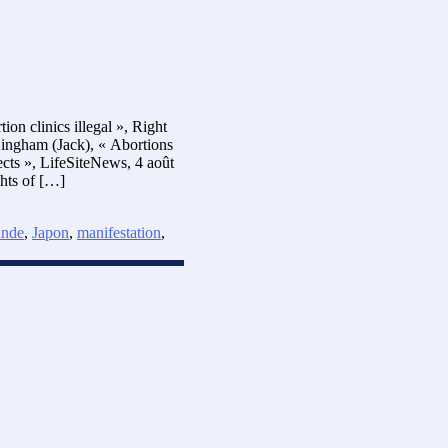
ion clinics illegal », Right
Bingham (Jack), « Abortions
ects », LifeSiteNews, 4 août
ghts of […]
ande
,
Japon
,
manifestation
,