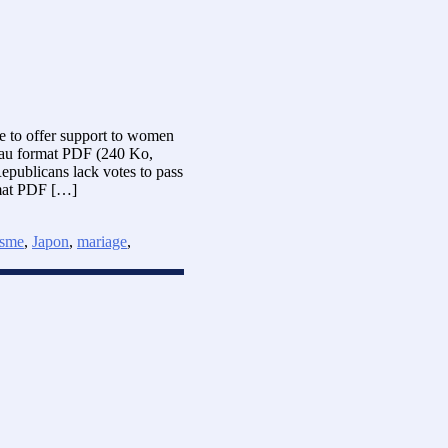
ce to offer support to women
vé au format PDF (240 Ko,
Republicans lack votes to pass
rmat PDF […]
isme
,
Japon
,
mariage
,