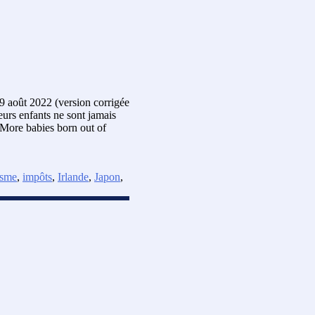
 9 août 2022 (version corrigée
urs enfants ne sont jamais
« More babies born out of
isme
,
impôts
,
Irlande
,
Japon
,