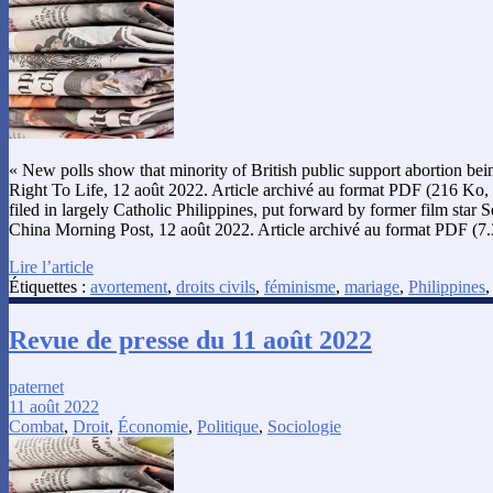
« New polls show that minority of British public support abortion bei
Right To Life, 12 août 2022. Article archivé au format PDF (216 Ko, 
filed in largely Catholic Philippines, put forward by former film star 
China Morning Post, 12 août 2022. Article archivé au format PDF (
Lire l’article
Étiquettes :
avortement
,
droits civils
,
féminisme
,
mariage
,
Philippines
Revue de presse du 11 août 2022
paternet
11 août 2022
Combat
,
Droit
,
Économie
,
Politique
,
Sociologie