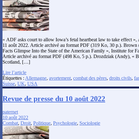
« ADF asks court to allow Iowa’s fetal heartbeat law to take effect »
11 août 2022. Article archivé au format PDF (319 Ko, 30 p.). Brown (P
Facts Glimpse Into the State of the American Family », Institute for F
Article archivé au format PDF (498 Ko, 5 p.). Drozdziak (Andy), « B
Scotland, […]
Lire l’article
Étiquettes :
Allemagne
,
avortement
,
combat des pères
,
droits civils
,
fa
Suisse
,
UK
,
USA
Revue de presse du 10 août 2022
paternet
10 août 2022
Combat
,
Droit
,
Politique
,
Psychologie
,
Sociologie