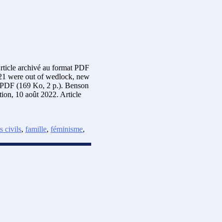
rticle archivé au format PDF
021 were out of wedlock, new
at PDF (169 Ko, 2 p.). Benson
ion, 10 août 2022. Article
s civils
,
famille
,
féminisme
,