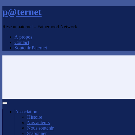
p@ternet
Réseau paternel – Fatherhood Network
À propos
Contact
Soutenir Paternet
Association
Histoire
Nos auteurs
Nous soutenir
S’abonner