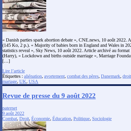
« Danish parties spark abortion debate », CNE.news, 10 août 2022. A
(145 Ko, 2 p.). « Majority of babies born in England and Wales in 2
statistics reveal », Sky News, 10 août 2022. Article archivé au form
(Harry), « Lockdown and births outside marriage », Marriage Foundat
[…]
Lire l’article
Étiquettes :
aliénation
,
avortement
,
combat des pères
,
Danemark
,
droit
mariage
,
UK
,
USA
Revue de presse du 9 août 2022
paternet
9 août 2022
Combat
,
Droit
,
Économie
,
Éducation
,
Politique
,
Sociologie