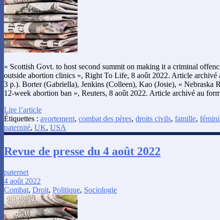
« Scottish Govt. to host second summit on making it a criminal offen
outside abortion clinics », Right To Life, 8 août 2022. Article archi
3 p.). Borter (Gabriella), Jenkins (Colleen), Kao (Josie), « Nebraska 
12-week abortion ban », Reuters, 8 août 2022. Article archivé au fo
Lire l’article
Étiquettes :
avortement
,
combat des pères
,
droits civils
,
famille
,
fémin
paternité
,
UK
,
USA
Revue de presse du 4 août 2022
paternet
4 août 2022
Combat
,
Droit
,
Politique
,
Sociologie