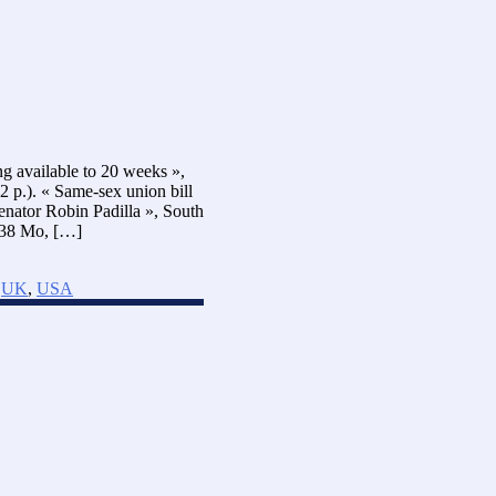
ng available to 20 weeks »,
2 p.). « Same-sex union bill
Senator Robin Padilla », South
7.38 Mo, […]
,
UK
,
USA