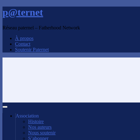
p@ternet
Réseau paternel – Fatherhood Network
À propos
Contact
Soutenir Paternet
Association
Histoire
Nos auteurs
Nous soutenir
S’abonner