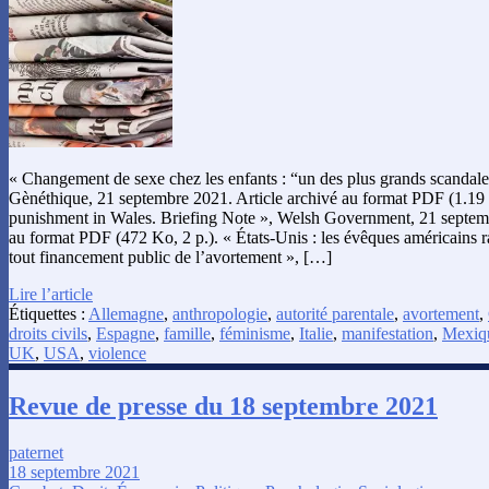
« Changement de sexe chez les enfants : “un des plus grands scandales 
Gènéthique, 21 septembre 2021. Article archivé au format PDF (1.19 
punishment in Wales. Briefing Note », Welsh Government, 21 septe
au format PDF (472 Ko, 2 p.). « États-Unis : les évêques américains r
tout financement public de l’avortement », […]
Lire l’article
Étiquettes :
Allemagne
,
anthropologie
,
autorité parentale
,
avortement
,
droits civils
,
Espagne
,
famille
,
féminisme
,
Italie
,
manifestation
,
Mexiq
UK
,
USA
,
violence
Revue de presse du 18 septembre 2021
paternet
18 septembre 2021