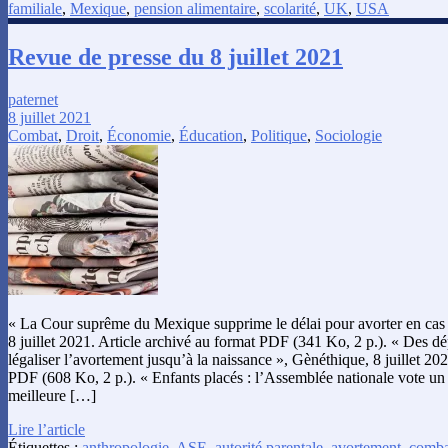
familiale
,
Mexique
,
pension alimentaire
,
scolarité
,
UK
,
USA
Revue de presse du 8 juillet 2021
paternet
8 juillet 2021
Combat
,
Droit
,
Économie
,
Éducation
,
Politique
,
Sociologie
« La Cour suprême du Mexique supprime le délai pour avorter en cas 
8 juillet 2021. Article archivé au format PDF (341 Ko, 2 p.). « Des dé
légaliser l’avortement jusqu’à la naissance », Gènéthique, 8 juillet 20
PDF (608 Ko, 2 p.). « Enfants placés : l’Assemblée nationale vote un 
meilleure […]
Lire l’article
Étiquettes :
anthropologie
,
ASE
,
autorité parentale
,
avortement
,
comba