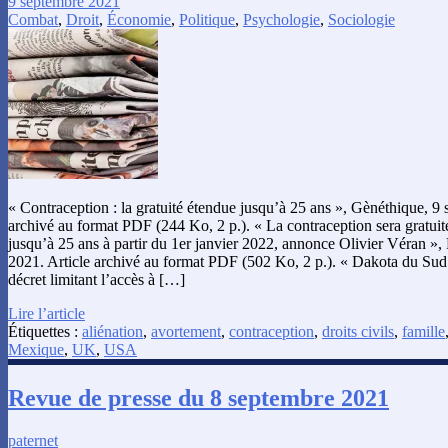
9 septembre 2021
Combat
,
Droit
,
Économie
,
Politique
,
Psychologie
,
Sociologie
« Contraception : la gratuité étendue jusqu’à 25 ans », Gènéthique, 9
archivé au format PDF (244 Ko, 2 p.). « La contraception sera gratuit
jusqu’à 25 ans à partir du 1er janvier 2022, annonce Olivier Véran »,
2021. Article archivé au format PDF (502 Ko, 2 p.). « Dakota du Sud 
décret limitant l’accès à […]
Lire l’article
Étiquettes :
aliénation
,
avortement
,
contraception
,
droits civils
,
famille
Mexique
,
UK
,
USA
Revue de presse du 8 septembre 2021
paternet