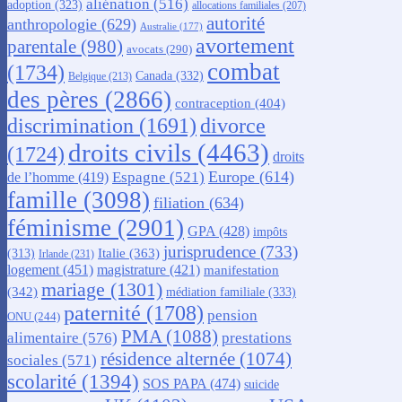
aliénation
(516)
adoption
(323)
allocations familiales
(207)
autorité
anthropologie
(629)
Australie
(177)
avortement
parentale
(980)
avocats
(290)
combat
(1734)
Canada
(332)
Belgique
(213)
des pères
(2866)
contraception
(404)
discrimination
(1691)
divorce
droits civils
(4463)
(1724)
droits
Europe
(614)
Espagne
(521)
de l’homme
(419)
famille
(3098)
filiation
(634)
féminisme
(2901)
GPA
(428)
impôts
jurisprudence
(733)
Italie
(363)
(313)
Irlande
(231)
logement
(451)
magistrature
(421)
manifestation
mariage
(1301)
(342)
médiation familiale
(333)
paternité
(1708)
pension
ONU
(244)
PMA
(1088)
alimentaire
(576)
prestations
résidence alternée
(1074)
sociales
(571)
scolarité
(1394)
SOS PAPA
(474)
suicide