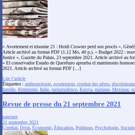
« Avortement et trisomie 21 : Heidi Crowter perd son procès », Gèné
Article archivé au format PDF (1.12 Mo, 40 p.). « Budget 2022 : nou
Justice », Gazette du Palais, 23 septembre 2021. Article archivé au f
« El conservador Estado de Querétaro aprueba el matrimonio homosex
2021. Article archivé au format PDF […]
Lire l’article
Étiquettes :
anthropologie
,
avortement
,
combat des pères
,
discriminati
famille
,
féminisme
,
Italie
,
jurisprudence
,
Kenya
,
mariage
,
Mexique
,
sc
Revue de presse du 21 septembre 2021
paternet
21 septembre 2021
Combat
,
Droit
,
Économie
,
Éducation
,
Politique
,
Psychologie
,
Sociolo