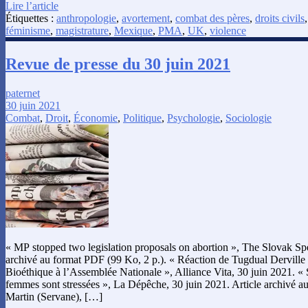
Lire l’article
Étiquettes :
anthropologie
,
avortement
,
combat des pères
,
droits civils
féminisme
,
magistrature
,
Mexique
,
PMA
,
UK
,
violence
Revue de presse du 30 juin 2021
paternet
30 juin 2021
Combat
,
Droit
,
Économie
,
Politique
,
Psychologie
,
Sociologie
« MP stopped two legislation proposals on abortion », The Slovak Spec
archivé au format PDF (99 Ko, 2 p.). « Réaction de Tugdual Derville 
Bioéthique à l’Assemblée Nationale », Alliance Vita, 30 juin 2021. «
femmes sont stressées », La Dépêche, 30 juin 2021. Article archivé a
Martin (Servane), […]