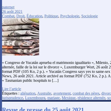
paternet
26 août 2021
Combat
,
Droit
,
Éducation
,
Politique
,
Psychologie
,
Sociologie
« Congreso de Yucatán aprueba el matrimonio igualitario », Milenio, 
alternée, faille de la loi sur le divorce », Luxemburger Wort, 26 août 
format PDF (105 Ko, 2 p.). « Yucatán Congress says yes to same-sex
News, 26 août 2021. Article archivé au format PDF (752 Ko, 2 p.). 
« Tasmanian public hospitals to […]
Lire l’article
Étiquettes :
aliénation
,
Australie
,
avortement
,
combat des pères
,
divor
jurisprudence
,
Luxembourg
,
mariage
,
Mexique
,
résidence alternée
,
sc
Revue de presse du 25 août 2021