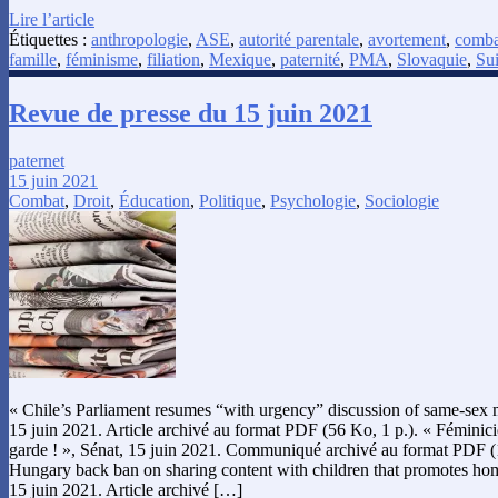
Lire l’article
Étiquettes :
anthropologie
,
ASE
,
autorité parentale
,
avortement
,
comba
famille
,
féminisme
,
filiation
,
Mexique
,
paternité
,
PMA
,
Slovaquie
,
Sui
Revue de presse du 15 juin 2021
paternet
15 juin 2021
Combat
,
Droit
,
Éducation
,
Politique
,
Psychologie
,
Sociologie
« Chile’s Parliament resumes “with urgency” discussion of same-sex 
15 juin 2021. Article archivé au format PDF (56 Ko, 1 p.). « Féminicid
garde ! », Sénat, 15 juin 2021. Communiqué archivé au format PDF (
Hungary back ban on sharing content with children that promotes ho
15 juin 2021. Article archivé […]