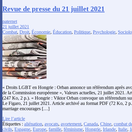
Revue de presse du 21 juillet 2021
paternet
21 juillet 2021
Combat
,
Droit
,
Économie
,
Éducation
,
Politique
,
Psychologie
,
Sociolo
« Droits LGBT en Hongrie : Orban annonce un référendum après avoir
de la Commission européenne », Valeurs actuelles, 21 juillet 2021. Ar
(247 Ko, 2 p.). « Hongrie : Viktor Orban convoque un référendum sur
Le Figaro, 21 juillet 2021. Article archivé au format PDF (72 Ko, 2 p.
marriage encourages […]
Lire l’article
Étiquettes :
aliénation
,
avocats
,
avortement
,
Canada
,
Chine
,
combat de
civils
,
Espagne
,
Europe
,
famille
,
féminisme
,
Hongrie
,
Irlande
,
Italie
,
J