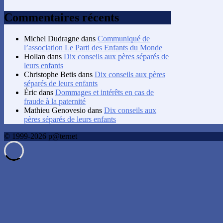
Commentaires récents
Michel Dudragne
dans
Communiqué de
l’association Le Parti des Enfants du Monde
Hollan
dans
Dix conseils aux pères séparés de
leurs enfants
Christophe Betis
dans
Dix conseils aux pères
séparés de leurs enfants
Éric
dans
Dommages et intérêts en cas de
fraude à la paternité
Mathieu Genovesio
dans
Dix conseils aux
pères séparés de leurs enfants
© 1999-2026 p@ternet