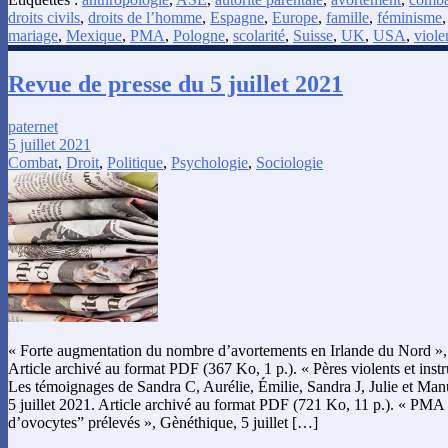
droits civils
,
droits de l’homme
,
Espagne
,
Europe
,
famille
,
féminisme
mariage
,
Mexique
,
PMA
,
Pologne
,
scolarité
,
Suisse
,
UK
,
USA
,
viole
Revue de presse du 5 juillet 2021
paternet
5 juillet 2021
Combat
,
Droit
,
Politique
,
Psychologie
,
Sociologie
« Forte augmentation du nombre d’avortements en Irlande du Nord », 
Article archivé au format PDF (367 Ko, 1 p.). « Pères violents et instru
Les témoignages de Sandra C, Aurélie, Émilie, Sandra J, Julie et Man
5 juillet 2021. Article archivé au format PDF (721 Ko, 11 p.). « PMA
d’ovocytes” prélevés », Gènéthique, 5 juillet […]