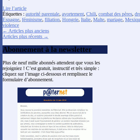
Lire l’article
Étiquettes :
autorité parentale
,
avortement
,
Chili
,
combat des pères
,
dro
Espagne
,
féminisme
,
filiation
,
Hongrie
,
Italie
,
Malte
,
mariage
,
Mexiqu
violence
← Articles plus anciens
Articles plus récents →
Abonnement à la newsletter
Plus de neuf mille abonnés attendent que vous les
rejoigniez ! C’est gratuit, instructif et très simple :
cliquez sur l’image ci-dessous et remplissez le
formulaire d’abonnement.