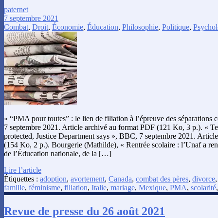
paternet
7 septembre 2021
Combat
,
Droit
,
Économie
,
Éducation
,
Philosophie
,
Politique
,
Psychol
« “PMA pour toutes” : le lien de filiation à l’épreuve des séparations 
7 septembre 2021. Article archivé au format PDF (121 Ko, 3 p.). « Tex
protected, Justice Department says », BBC, 7 septembre 2021. Articl
(154 Ko, 2 p.). Bourgerie (Mathilde), « Rentrée scolaire : l’Unaf a re
de l’Éducation nationale, de la […]
Lire l’article
Étiquettes :
adoption
,
avortement
,
Canada
,
combat des pères
,
divorce
famille
,
féminisme
,
filiation
,
Italie
,
mariage
,
Mexique
,
PMA
,
scolarité
Revue de presse du 26 août 2021