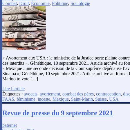
Combat
,
Droit
,
Économie
,
Politique
,
Sociologie
« Avortement aux USA : le ministère de la Justice porte plainte contre 
des interdits », Gènéthique, 10 septembre 2021. Article archivé au fo
« Mexique : une seconde décision de la Cour suprême dépénalise l’av
Sinaloa », Gènéthique, 10 septembre 2021. Article archivé au format
Marino to vote […]
Lire l’article
Étiquettes :
avocats
,
avortement
,
combat des pères
,
contraception
,
dis
FAAS
,
féminisme
,
inceste
,
Mexique
,
Saint-Marin
,
Suisse
,
USA
Revue de presse du 9 septembre 2021
paternet