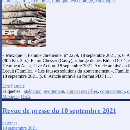
Combat
,
Droit
,
Économie
,
Politique
,
Psychologie
,
Sociologie
« Mexique », Famille chrétienne, nº 2279, 18 septembre 2021, p. 6. A
(905 Ko, 2 p.). Fiano-Chesser (Cassy), « Judge denies Biden DOJ’s ef
Heartbeat Act », Live Action, 18 septembre 2021. Article archivé au 
Lecuit (Camille), « Les fausses solutions du gouvernement », Famille 
18 septembre 2021, p. 8. Article archivé au format PDF […]
Lire l’article
Étiquettes :
aliénation
,
avortement
,
combat des pères
,
contraception
,
d
Mexique
,
USA
Revue de presse du 10 septembre 2021
paternet
10 septembre 2021