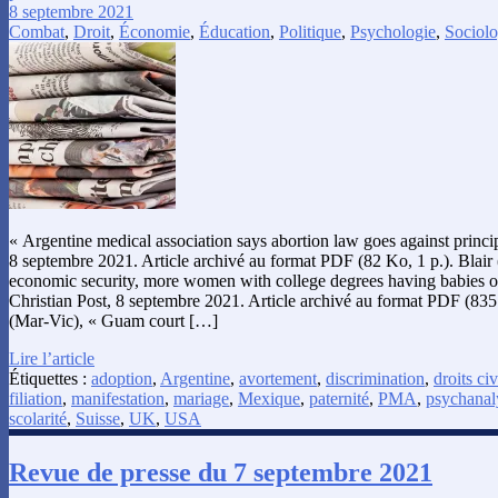
8 septembre 2021
Combat
,
Droit
,
Économie
,
Éducation
,
Politique
,
Psychologie
,
Sociolo
« Argentine medical association says abortion law goes against principl
8 septembre 2021. Article archivé au format PDF (82 Ko, 1 p.). Blair
economic security, more women with college degrees having babies o
Christian Post, 8 septembre 2021. Article archivé au format PDF (83
(Mar-Vic), « Guam court […]
Lire l’article
Étiquettes :
adoption
,
Argentine
,
avortement
,
discrimination
,
droits civ
filiation
,
manifestation
,
mariage
,
Mexique
,
paternité
,
PMA
,
psychanal
scolarité
,
Suisse
,
UK
,
USA
Revue de presse du 7 septembre 2021