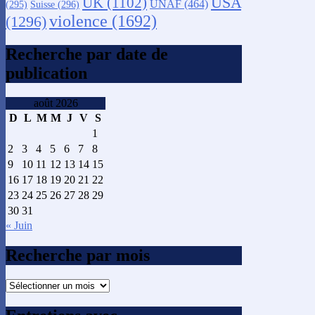
USA
UK
(1102)
UNAF
(464)
(295)
Suisse
(296)
violence
(1692)
(1296)
Recherche par date de
publication
août 2026
D
L
M
M
J
V
S
1
2
3
4
5
6
7
8
9
10
11
12
13
14
15
16
17
18
19
20
21
22
23
24
25
26
27
28
29
30
31
« Juin
Recherche par mois
Recherche
par
mois