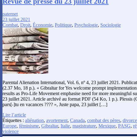
Revue de presse du 23 juillet 2021
paternet
23 juillet 2021
Combat
,
Droit
,
Économie
,
Politique
,
Psychologie
,
Sociologie
Parental Alienation International, Vol. 6, nº 4, 23 juillet 2021. Publi
(2.37 Mo, 18 p.). « Gibraltar for Yes welcome prompt implementation
results as Pro-Life Movement emphasise need for more meaningful su
23 juillet 2021. Article archivé au format PDF (54 Ko, 1 p.). Plessis (
pars[-]tu en vacances ???? », Juste papa, 23 juillet […]
Lire l’article
Étiquettes :
aliénation
,
avortement
,
Canada
,
combat des pères
,
divorce
Europe
,
féminisme
,
Gibraltar
,
Italie
,
magistrature
,
Mexique
,
PASG
,
ré
violence