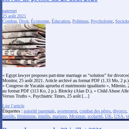
paternet
25 août 2021
Combat
,
Droit
,
Économie
,
Éducation
,
Politique
,
Psychologie
,
Sociolo
« Egypt lawyer proposes part-time marriage as “solution” for divorc
Monitor, 25 août 2021. Article archivé au format PDF (1.33 Mo, 2 p.)
« Congreso de Yucatán aprueba el matrimonio igualitario », Milenio, 2
au format PDF (113 Ko, 2 p.). Blotcky (Alan D.), « Child Abuse Alle
Versus Truths », Psychiatric Times, 25 août […]
Lire l’article
Étiquettes :
autorité parentale
,
avortement
,
combat des pères
,
divorce
,
famille
,
féminisme
,
impôts
,
mariage
,
Mexique
,
scolarité
,
UK
,
USA
,
v