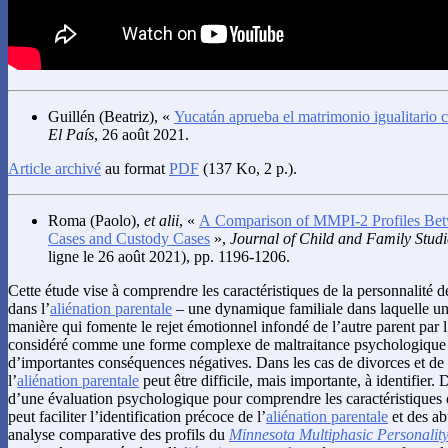
Guillén
(Beatriz), «
Yucatán aprueba el matrimonio igualitario
El País
, 26 août 2021.
Article archivé
au format
PDF
(137 Ko, 2 p.).
Roma
(Paolo),
et alii
, «
A Comparison of MMPI-2 Profiles Betw
Cases and Custody Cases
»,
Journal of Child and Family Studi
ligne le 26 août 2021), pp. 1196-1206.
Cette étude vise à comprendre les caractéristiques de la personnalité 
dans l’
aliénation parentale
– une dynamique familiale dans laquelle un
manière qui fomente le rejet émotionnel infondé de l’autre parent par 
considéré comme une forme complexe de maltraitance psychologique 
d’importantes conséquences négatives. Dans les cas de divorces et de s
l’
aliénation parentale
peut être difficile, mais importante, à identifier. 
d’une évaluation psychologique pour comprendre les caractéristiques d
peut faciliter l’identification précoce de l’
aliénation parentale
et des ab
analyse comparative des profils du
Minnesota Multiphasic Personality