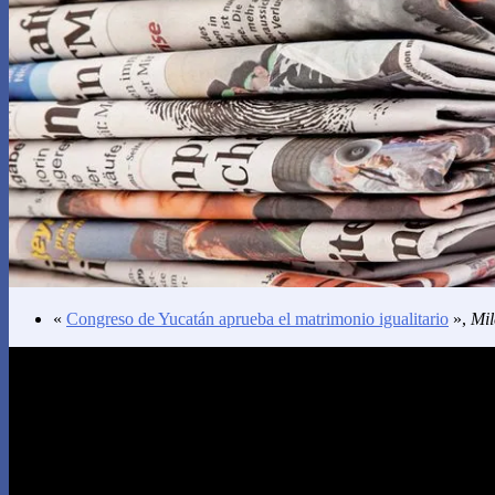
«
Congreso de Yucatán aprueba el matrimonio igualitario
»,
Mil