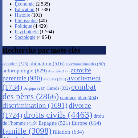
Économie
(2 535)
Éducation
(1 738)
Histoire
(101)
Philosophie
(40)
Politique
(4 429)
Psychologie
(1 564)
Sociologie
(4 954)
Recherche par mots-clés
aliénation
(516)
adoption
(323)
allocations familiales
(207)
autorité
anthropologie
(629)
Australie
(177)
avortement
parentale
(980)
avocats
(290)
combat
(1734)
Canada
(332)
Belgique
(213)
des pères
(2866)
contraception
(404)
discrimination
(1691)
divorce
droits civils
(4463)
(1724)
droits
Europe
(614)
Espagne
(521)
de l’homme
(419)
famille
(3098)
filiation
(634)