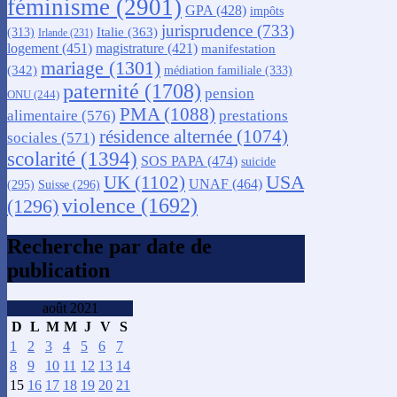
féminisme
(2901)
GPA
(428)
impôts
jurisprudence
(733)
Italie
(363)
(313)
Irlande
(231)
logement
(451)
magistrature
(421)
manifestation
mariage
(1301)
(342)
médiation familiale
(333)
paternité
(1708)
pension
ONU
(244)
PMA
(1088)
alimentaire
(576)
prestations
résidence alternée
(1074)
sociales
(571)
scolarité
(1394)
SOS PAPA
(474)
suicide
USA
UK
(1102)
UNAF
(464)
(295)
Suisse
(296)
violence
(1692)
(1296)
Recherche par date de
publication
août 2021
D
L
M
M
J
V
S
1
2
3
4
5
6
7
8
9
10
11
12
13
14
15
16
17
18
19
20
21