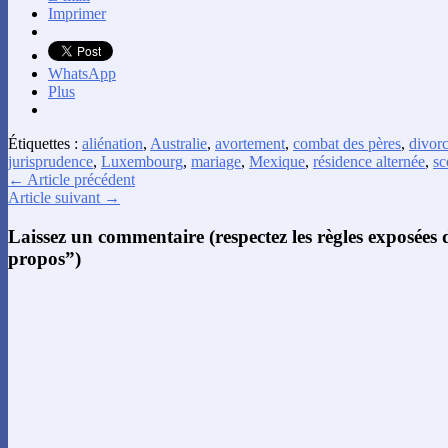
Imprimer
WhatsApp
Plus
Étiquettes :
aliénation
,
Australie
,
avortement
,
combat des pères
,
divor
jurisprudence
,
Luxembourg
,
mariage
,
Mexique
,
résidence alternée
,
sc
← Article précédent
Article suivant →
Laissez un commentaire (respectez les règles exposées
propos”)