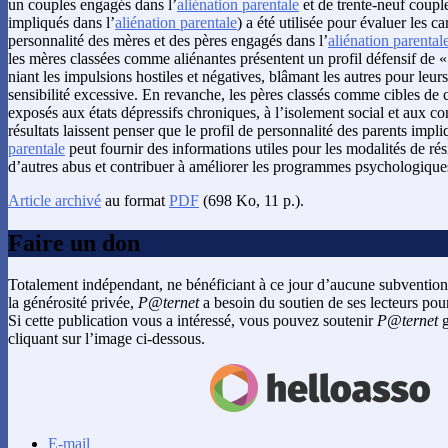
un couples engagés dans l’
aliénation parentale
et de trente-neuf coupl
impliqués dans l’
aliénation parentale
) a été utilisée pour évaluer les ca
personnalité des mères et des pères engagés dans l’
aliénation parental
les mères classées comme aliénantes présentent un profil défensif de «
niant les impulsions hostiles et négatives, blâmant les autres pour leur
sensibilité excessive. En revanche, les pères classés comme cibles de
exposés aux états dépressifs chroniques, à l’isolement social et aux co
résultats laissent penser que le profil de personnalité des parents impli
parentale
peut fournir des informations utiles pour les modalités de ré
d’autres abus et contribuer à améliorer les programmes psychologiques
Article archivé
au format
PDF
(698 Ko, 11 p.).
Faire un don
Totalement indépendant, ne bénéficiant à ce jour d’aucune subvention
la générosité privée,
P@ternet
a besoin du soutien de ses lecteurs pour
Si cette publication vous a intéressé, vous pouvez soutenir
P@ternet
g
cliquant sur l’image ci-dessous.
E-mail