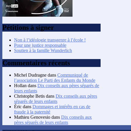
Pétitions à signer
Non à l’idéologie transgenre à l’école !
Pour une justice responsable
Soutien à la famille Wunderlich
Commentaires récents
Michel Dudragne
dans
Communiqué de
l’association Le Parti des Enfants du Monde
Hollan
dans
Dix conseils aux pères séparés de
leurs enfants
Christophe Betis
dans
Dix conseils aux pères
séparés de leurs enfants
Éric
dans
Dommages et intérêts en cas de
fraude à la paternité
Mathieu Genovesio
dans
Dix conseils aux
pères séparés de leurs enfants