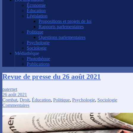
Économie
Éducation
Législation
Propositions et projets de loi
Rapports parlementaires
Politique
Questions parlementaires
Psychologie
Sociologie
Médiathèque
Photothèque
Publications
Revue de presse du 26 août 2021
paternet
26 août 2021
Combat
,
Droit
,
Éducation
,
Politique
,
Psychologie
,
Sociologie
Commentaires