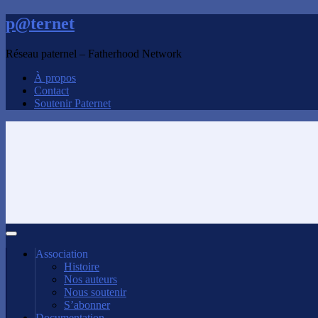
p@ternet
Réseau paternel – Fatherhood Network
À propos
Contact
Soutenir Paternet
Association
Histoire
Nos auteurs
Nous soutenir
S’abonner
Documentation