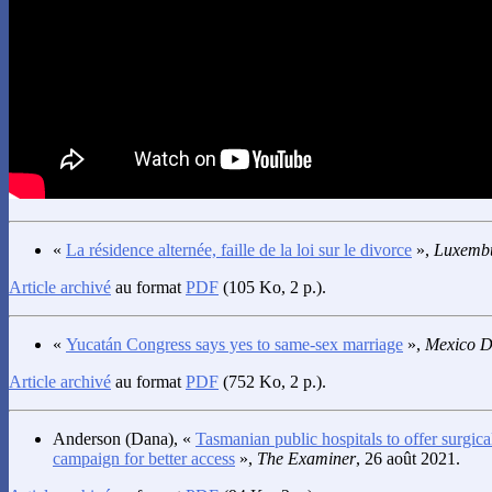
«
La résidence alternée, faille de la loi sur le divorce
»,
Luxembu
Article archivé
au format
PDF
(105 Ko, 2 p.).
«
Yucatán Congress says yes to same-sex marriage
»,
Mexico D
Article archivé
au format
PDF
(752 Ko, 2 p.).
Anderson
(Dana), «
Tasmanian public hospitals to offer surgica
campaign for better access
»,
The Examiner
, 26 août 2021.