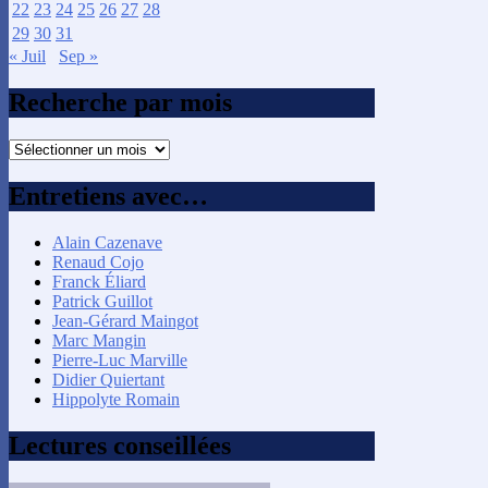
22
23
24
25
26
27
28
29
30
31
« Juil
Sep »
Recherche par mois
Recherche
par
mois
Entretiens avec…
Alain Cazenave
Renaud Cojo
Franck Éliard
Patrick Guillot
Jean-Gérard Maingot
Marc Mangin
Pierre-Luc Marville
Didier Quiertant
Hippolyte Romain
Lectures conseillées