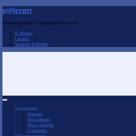
p@ternet
Réseau paternel – Fatherhood Network
À propos
Contact
Soutenir Paternet
Association
Histoire
Nos auteurs
Nous soutenir
S’abonner
Documentation