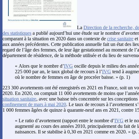
La
Direction de la recherche, de
des statistiques
a publié aujourd’hui une étude sur le nombre d’avortem
comparant à la situation en 2020 dans un contexte de
crise sanitaire
et
aux années précédentes. Cette publication annuelle fait un état des lie
regard de l’âge des femmes, de leur âge gestationnel au moment de l’
département de résidence, de la méthode utilisée et du lieu de survenu
« Alors que le nombre d’
IVG
oscille depuis le milieu des anné
225 000 par an, le taux global de recours à l’
IVG
tend à augmen
où le nombre de femmes en âge de procréer baisse. » (p. 1)
223 300 avortements ont été enregistrés en 2021 en France, soit un vo
2020. En 2020, on comptait 11 000 avortements de moins que l’année 
situation sanitaire
, avec une baisse très concentrée sur les conceptions 
confinement de mars à mai 2020
. Le taux de recours à l’avortement s
1 000 femmes âgées de quinze à quarante-neuf ans en 2021, contre 1
« Le ratio d’avortement (rapport entre le nombre d’
IVG
et le n
augmenté au cours des années 2010, principalement du fait de 
naissances. Il se stabilise à 0,30 en 2021 comme en 2020. » (p. 