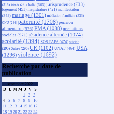
jurisprudence
(733)
Italie
(363)
(313)
Irlande
(231)
logement
(451)
magistrature
(421)
manifestation
mariage
(1301)
(342)
médiation familiale
(333)
paternité
(1708)
pension
ONU
(244)
PMA
(1088)
alimentaire
(576)
prestations
résidence alternée
(1074)
sociales
(571)
scolarité
(1394)
SOS PAPA
(474)
suicide
USA
UK
(1102)
UNAF
(464)
(295)
Suisse
(296)
violence
(1692)
(1296)
Recherche par date de
publication
septembre 2022
D
L
M
M
J
V
S
1
2
3
4
5
6
7
8
9
10
11
12
13
14
15
16
17
18
19
20
21
22
23
24