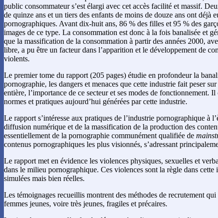
public consommateur s’est élargi avec cet accès facilité et massif. Deu
de quinze ans et un tiers des enfants de moins de douze ans ont déjà 
pornographiques. Avant dix-huit ans, 86 % des filles et 95 % des garç
images de ce type. La consommation est donc à la fois banalisée et gé
que la massification de la consommation à partir des années 2000, avec
libre, a pu être un facteur dans l’apparition et le développement de co
violents.
Le premier tome du rapport (205 pages) étudie en profondeur la banali
pornographie, les dangers et menaces que cette industrie fait peser sur 
entière, l’importance de ce secteur et ses modes de fonctionnement. Il é
normes et pratiques aujourd’hui générées par cette industrie.
Le rapport s’intéresse aux pratiques de l’industrie pornographique à l
diffusion numérique et de la massification de la production des conten
essentiellement de la pornographie communément qualifiée de
mainst
contenus pornographiques les plus visionnés, s’adressant principaleme
Le rapport met en évidence les violences physiques, sexuelles et ver
dans le milieu pornographique. Ces violences sont la règle dans cette i
simulées mais bien réelles.
Les témoignages recueillis montrent des méthodes de recrutement qui c
femmes jeunes, voire très jeunes, fragiles et précaires.