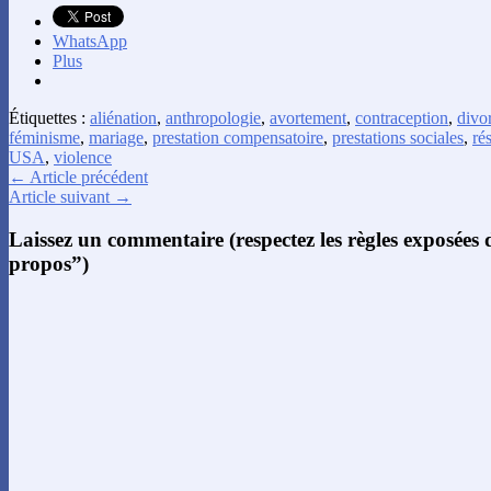
WhatsApp
Plus
Étiquettes :
aliénation
,
anthropologie
,
avortement
,
contraception
,
divo
féminisme
,
mariage
,
prestation compensatoire
,
prestations sociales
,
ré
USA
,
violence
← Article précédent
Article suivant →
Laissez un commentaire (respectez les règles exposées
propos”)