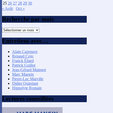
25
26
27
28
29
30
« Août
Oct »
Recherche par mois
Recherche
par
mois
Entretiens avec…
Alain Cazenave
Renaud Cojo
Franck Éliard
Patrick Guillot
Jean-Gérard Maingot
Marc Mangin
Pierre-Luc Marville
Didier Quiertant
Hippolyte Romain
Lectures conseillées