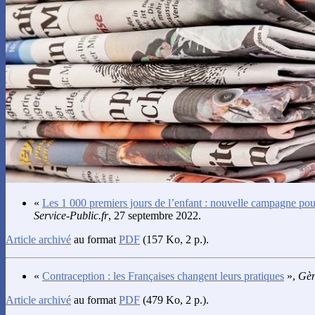
«
Les 1 000 premiers jours de l’enfant : nouvelle campagne po
Service-Public.fr
, 27 septembre 2022.
Article archivé
au format
PDF
(157 Ko, 2 p.).
«
Contraception : les Françaises changent leurs pratiques
»,
Gèn
Article archivé
au format
PDF
(479 Ko, 2 p.).