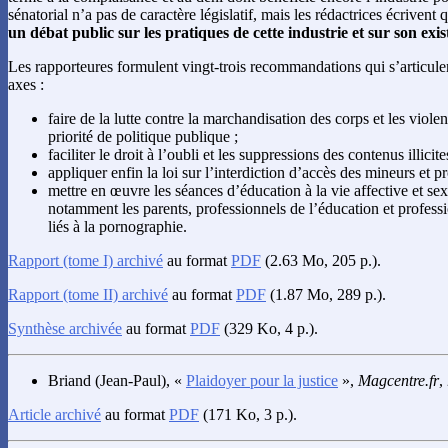
sénatorial n’a pas de caractère législatif, mais les rédactrices écrivent
un débat public sur les pratiques de cette industrie et sur son ex
Les rapporteures formulent vingt-trois recommandations qui s’articule
axes :
faire de la lutte contre la marchandisation des corps et les vio
priorité de politique publique ;
faciliter le droit à l’oubli et les suppressions des contenus illicite
appliquer enfin la loi sur l’interdiction d’accès des mineurs et pr
mettre en œuvre les séances d’éducation à la vie affective et sexu
notamment les parents, professionnels de l’éducation et profess
liés à la pornographie.
Rapport (tome I) archivé
au format
PDF
(2.63 Mo, 205 p.).
Rapport (tome II) archivé
au format
PDF
(1.87 Mo, 289 p.).
Synthèse archivée
au format
PDF
(329 Ko, 4 p.).
Briand
(Jean-Paul), «
Plaidoyer pour la justice
»,
Magcentre.fr
,
Article archivé
au format
PDF
(171 Ko, 3 p.).