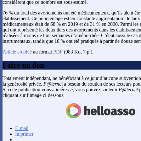
considèrent que ce nombre est sous-estimé.
76 % du total des avortements ont été médicamenteux, qu’ils aient été
établissement. Ce pourcentage est en constante augmentation : le taux
médicamenteux était de 68 % en 2019 et de 31 % en 2000. Parmi les
qui ont représenté les deux tiers des avortements dans les établissemen
réalisées à moins de huit semaines d’aménorrhée. C’était aussi le cas
instrumentaux, tandis que 18 % ont été pratiqués à partir de douze s
Article archivé
au format
PDF
(983 Ko, 7 p.).
Faire un don
Totalement indépendant, ne bénéficiant à ce jour d’aucune subvention
la générosité privée,
P@ternet
a besoin du soutien de ses lecteurs pour
Si cette publication vous a intéressé, vous pouvez soutenir
P@ternet
g
cliquant sur l’image ci-dessous.
E-mail
Imprimer