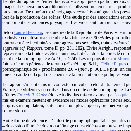
Le titre du rapport « l’enfer du décor » s’applique en particulier aux 
images. Les personnes auditionnées établissent un lien entre la produc
prostitution. De nombreux témoignages recueillis soulignent les pressi
lors de la production des scènes. Une étude par des associations esti
comportent des violences physiques. Les viols sont nombreux et souv
Selon
Laure Beccuau
, procureure de la République de Paris, « le mil
exclusivement désormais celui de la violence » et 90 % des producti
pourraient être incriminées pour agressions sexuelles, traite des êtres 
aggravés (
cf. Rapport
, tome II, pp. 281-282). Elvire Arrighi, responsab
répression de la traite des êtres humains, fait état de « la porosité entr
celui de la pornographie » (
ibid.
, p. 224). Les responsables du
Mouvem
fait par leur expérience de terrain (
cf. ibid.
, pp. 6-11).
Céline Piques
qu
pornographique de « proxénétisme 2.0 » (
ibid.
, p. 30). De plus, un ce
une demande de la part des clients de la prostitution de pratiques visi
Le rapport s’inscrit dans un contexte particulier, celui du traitement pé
France, de violences commises dans un contexte de pornographie. Les
affaires
French Bukkake
(douze individus mis en examen) et
Jacquie 
mis en examen) mettent en évidence les modes opératoires : actes sexu
emprise, manipulation, partenaires multiples imposés, premier viol qual
soumission »…
Autre forme de violence : l’industrie pornographique fait signer des co
– de cession illimitée de droit à l’image et les vidéos sont presque impo