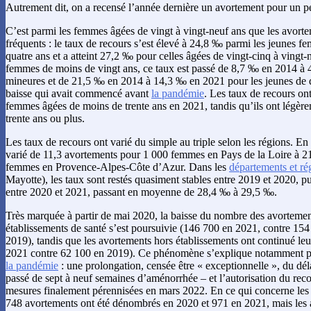
Autrement dit, on a recensé l’année dernière un avortement pour un pe
C’est parmi les femmes âgées de vingt à vingt-neuf ans que les avortem
fréquents : le taux de recours s’est élevé à 24,8 ‰ parmi les jeunes f
quatre ans et a atteint 27,2 ‰ pour celles âgées de vingt-cinq à vingt-
femmes de moins de vingt ans, ce taux est passé de 8,7 ‰ en 2014 à 
mineures et de 21,5 ‰ en 2014 à 14,3 ‰ en 2021 pour les jeunes de d
baisse qui avait commencé avant
la pandémie
. Les taux de recours on
femmes âgées de moins de trente ans en 2021, tandis qu’ils ont légèr
trente ans ou plus.
Les taux de recours ont varié du simple au triple selon les régions. En 
varié de 11,3 avortements pour 1 000 femmes en Pays de la Loire à 2
femmes en Provence-Alpes-Côte d’Azur. Dans les
départements et ré
Mayotte), les taux sont restés quasiment stables entre 2019 et 2020, pu
entre 2020 et 2021, passant en moyenne de 28,4 ‰ à 29,5 ‰.
Très marquée à partir de mai 2020, la baisse du nombre des avortement
établissements de santé s’est poursuivie (146 700 en 2021, contre 15
2019), tandis que les avortements hors établissements ont continué le
2021 contre 62 100 en 2019). Ce phénomène s’explique notamment pa
la pandémie
: une prolongation, censée être « exceptionnelle », du dél
passé de sept à neuf semaines d’aménorrhée – et l’autorisation du recou
mesures finalement pérennisées en mars 2022. En ce qui concerne les 
748 avortements ont été dénombrés en 2020 et 971 en 2021, mais les a