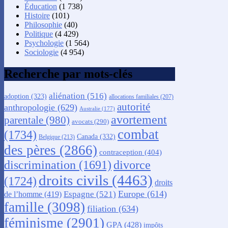
Éducation
(1 738)
Histoire
(101)
Philosophie
(40)
Politique
(4 429)
Psychologie
(1 564)
Sociologie
(4 954)
Recherche par mots-clés
aliénation
(516)
adoption
(323)
allocations familiales
(207)
autorité
anthropologie
(629)
Australie
(177)
avortement
parentale
(980)
avocats
(290)
combat
(1734)
Canada
(332)
Belgique
(213)
des pères
(2866)
contraception
(404)
discrimination
(1691)
divorce
droits civils
(4463)
(1724)
droits
Europe
(614)
Espagne
(521)
de l’homme
(419)
famille
(3098)
filiation
(634)
féminisme
(2901)
GPA
(428)
impôts