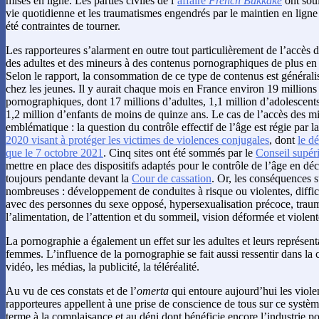
mises en ligne. Les parties civiles de l’
affaire
French Bukkake
ont soul
vie quotidienne et les traumatismes engendrés par le maintien en ligne
été contraintes de tourner.
Les rapporteures s’alarment en outre tout particulièrement de l’accès dé
des adultes et des mineurs à des contenus pornographiques de plus en p
Selon le rapport, la consommation de ce type de contenus est généralis
chez les jeunes. Il y aurait chaque mois en France environ 19 millions 
pornographiques, dont 17 millions d’adultes, 1,1 million d’adolescents
1,2 million d’enfants de moins de quinze ans. Le cas de l’accès des mi
emblématique : la question du contrôle effectif de l’âge est régie par l
2020 visant à protéger les victimes de violences conjugales
, dont
le dé
que le 7 octobre 2021
. Cinq sites ont été sommés par le
Conseil supéri
mettre en place des dispositifs adaptés pour le contrôle de l’âge en dé
toujours pendante devant la
Cour de cassation
. Or, les conséquences s
nombreuses : développement de conduites à risque ou violentes, difficu
avec des personnes du sexe opposé, hypersexualisation précoce, traum
l’alimentation, de l’attention et du sommeil, vision déformée et violen
La pornographie a également un effet sur les adultes et leurs représe
femmes. L’influence de la pornographie se fait aussi ressentir dans la c
vidéo, les médias, la publicité, la téléréalité.
Au vu de ces constats et de l’
omerta
qui entoure aujourd’hui les viol
rapporteures appellent à une prise de conscience de tous sur ce systèm
terme à la complaisance et au déni dont bénéficie encore l’industrie 