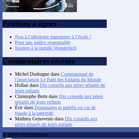
Pétitions à signer
Non à l’idéologie transgenre à l’école !
Pour une justice responsable
Soutien à la famille Wunderlich
Commentaires récents
Michel Dudragne
dans
Communiqué de
l’association Le Parti des Enfants du Monde
Hollan
dans
Dix conseils aux pères séparés de
leurs enfants
Christophe Betis
dans
Dix conseils aux pères
séparés de leurs enfants
Éric
dans
Dommages et intérêts en cas de
fraude à la paternité
Mathieu Genovesio
dans
Dix conseils aux
pères séparés de leurs enfants
© 1999-2026 p@ternet