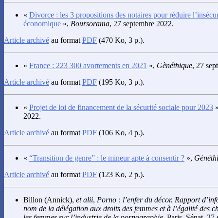
«
Divorce : les 3 propositions des notaires pour réduire l’insécur
économique
»,
Boursorama
, 27 septembre 2022.
Article archivé
au format
PDF
(470 Ko, 3 p.).
«
France : 223 300 avortements en 2021
»,
Gènéthique
, 27 sep
Article archivé
au format
PDF
(195 Ko, 3 p.).
«
Projet de loi de financement de la sécurité sociale pour 2023
»
2022.
Article archivé
au format
PDF
(106 Ko, 4 p.).
«
“Transition de genre” : le mineur apte à consentir ?
»,
Gènéth
Article archivé
au format
PDF
(123 Ko, 2 p.).
Billon
(Annick),
et alii
,
Porno : l’enfer du décor. Rapport d’inf
nom de la délégation aux droits des femmes et à l’égalité des 
les femmes sur l’industrie de la pornographie
, Paris, Sénat, 2