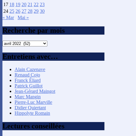
17
18
19
20
21
22
23
24
25
26
27
28
29
30
« Mar
Mai »
Recherche par mois
Recherche
par
mois
Entretiens avec…
Alain Cazenave
Renaud Cojo
Franck Éliard
Patrick Guillot
Jean-Gérard Maingot
Marc Mangin
Pierre-Luc Marville
Didier Quiertant
Hippolyte Romain
Lectures conseillées