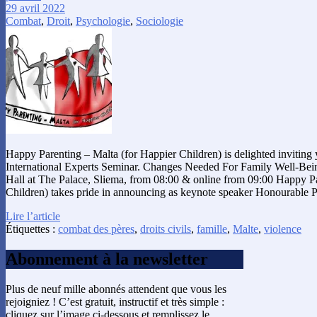
29 avril 2022
Combat
,
Droit
,
Psychologie
,
Sociologie
Happy Parenting – Malta (for Happier Children) is delighted inviting 
International Experts Seminar. Changes Needed For Family Well-Be
Hall at The Palace, Sliema, from 08:00 & online from 09:00 Happy Pa
Children) takes pride in announcing as keynote speaker Honourable 
Lire l’article
Étiquettes :
combat des pères
,
droits civils
,
famille
,
Malte
,
violence
Abonnement à la newsletter
Plus de neuf mille abonnés attendent que vous les
rejoigniez ! C’est gratuit, instructif et très simple :
cliquez sur l’image ci-dessous et remplissez le