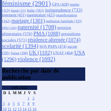
féminisme
(2901)
GPA
(428)
impôts
jurisprudence
(733)
Italie
(363)
(313)
Irlande
(231)
logement
(451)
magistrature
(421)
manifestation
mariage
(1301)
(342)
médiation familiale
(333)
paternité
(1708)
pension
ONU
(244)
PMA
(1088)
alimentaire
(576)
prestations
résidence alternée
(1074)
sociales
(571)
scolarité
(1394)
SOS PAPA
(474)
suicide
USA
UK
(1102)
UNAF
(464)
(295)
Suisse
(296)
violence
(1692)
(1296)
Recherche par date de
publication
avril 2022
D
L
M
M
J
V
S
1
2
3
4
5
6
7
8
9
10
11
12
13
14
15
16