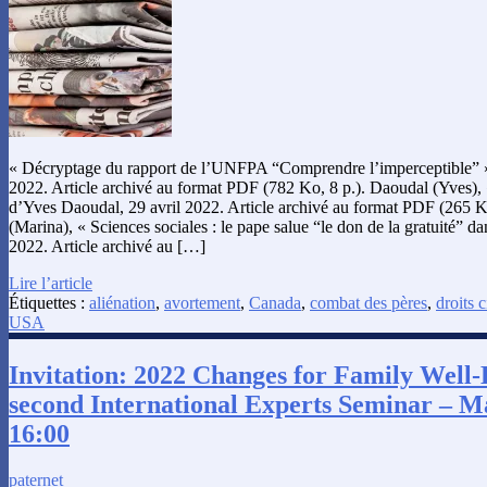
« Décryptage du rapport de l’UNFPA “Comprendre l’imperceptible” », 
2022. Article archivé au format PDF (782 Ko, 8 p.). Daoudal (Yves),
d’Yves Daoudal, 29 avril 2022. Article archivé au format PDF (265 Ko
(Marina), « Sciences sociales : le pape salue “le don de la gratuité” dan
2022. Article archivé au […]
Lire l’article
Étiquettes :
aliénation
,
avortement
,
Canada
,
combat des pères
,
droits c
USA
Invitation: 2022 Changes for Family Well-
second International Experts Seminar – M
16:00
paternet