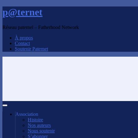
p@ternet
Réseau paternel – Fatherhood Network
À propos
Contact
Soutenir Paternet
Association
Histoire
Nos auteurs
Nous soutenir
S’abonner