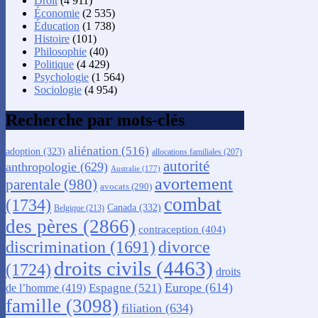
Droit
(4 911)
Économie
(2 535)
Éducation
(1 738)
Histoire
(101)
Philosophie
(40)
Politique
(4 429)
Psychologie
(1 564)
Sociologie
(4 954)
Recherche par mots-clés
aliénation
(516)
adoption
(323)
allocations familiales
(207)
autorité
anthropologie
(629)
Australie
(177)
avortement
parentale
(980)
avocats
(290)
combat
(1734)
Canada
(332)
Belgique
(213)
des pères
(2866)
contraception
(404)
discrimination
(1691)
divorce
droits civils
(4463)
(1724)
droits
Europe
(614)
Espagne
(521)
de l’homme
(419)
famille
(3098)
filiation
(634)