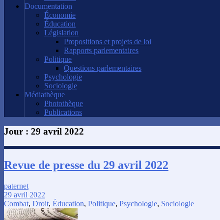
Documentation
Économie
Éducation
Législation
Propositions et projets de loi
Rapports parlementaires
Politique
Questions parlementaires
Psychologie
Sociologie
Médiathèque
Photothèque
Publications
Jour :
29 avril 2022
Revue de presse du 29 avril 2022
paternet
29 avril 2022
Combat
,
Droit
,
Éducation
,
Politique
,
Psychologie
,
Sociologie